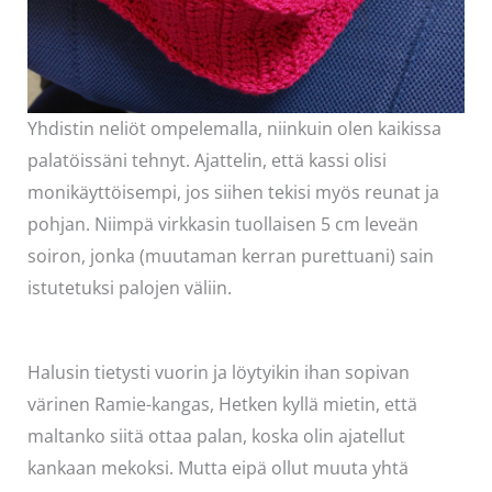
Yhdistin neliöt ompelemalla, niinkuin olen kaikissa
palatöissäni tehnyt. Ajattelin, että kassi olisi
monikäyttöisempi, jos siihen tekisi myös reunat ja
pohjan. Niimpä virkkasin tuollaisen 5 cm leveän
soiron, jonka (muutaman kerran purettuani) sain
istutetuksi palojen väliin.
Halusin tietysti vuorin ja löytyikin ihan sopivan
värinen Ramie-kangas, Hetken kyllä mietin, että
maltanko siitä ottaa palan, koska olin ajatellut
kankaan mekoksi. Mutta eipä ollut muuta yhtä