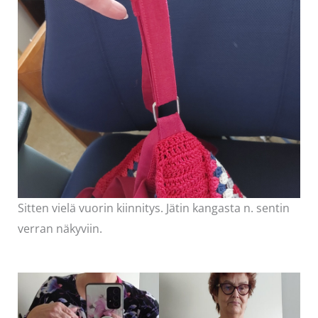
Sitten vielä vuorin kiinnitys. Jätin kangasta n. sentin
verran näkyviin.