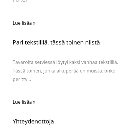
tilassa…
Lue lisää »
Pari tekstiiliä, tässä toinen niistä
Käsityöt
/ Kirjoittaja
Pellavasydän
Tavaroita setviessä löytyi kaksi vanhaa tekstiiliä.
Tässä toinen, jonka alkuperää en muista: onko
peritty…
Lue lisää »
Yhteydenottoja
Käsityöt
/ Kirjoittaja
Pellavasydän