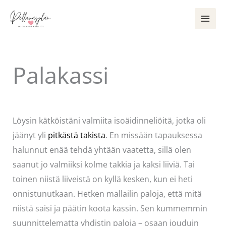
Siirry
sisältöön
Palakassi
Kommentoi
/
Käsityöt
/ Kirjoittaja
admin
Löysin kätköistäni valmiita isoäidinneliöitä, jotka oli
jäänyt yli
pitkästä takista
. En missään tapauksessa
halunnut enää tehdä yhtään vaatetta, sillä olen
saanut jo valmiiksi kolme takkia ja kaksi liiviä. Tai
toinen niistä liiveistä on kyllä kesken, kun ei heti
onnistunutkaan. Hetken mallailin paloja, että mitä
niistä saisi ja päätin koota kassin. Sen kummemmin
suunnittelematta yhdistin paloja – osaan jouduin