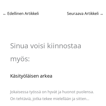
←
Edellinen Artikkeli
Seuraava Artikkeli
→
Sinua voisi kiinnostaa
myös:
Käsityöläisen arkea
Käsityöt
/ Kirjoittaja
Pellavasydän
Jokaisessa työssä on hyvät ja huonot puolensa.
On tehtäviä, jotka tekee mielellään ja sitten…