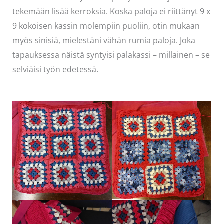
tekemään lisää kerroksia. Koska paloja ei riittänyt 9 x
9 kokoisen kassin molempiin puoliin, otin mukaan
myös sinisiä, mielestäni vähän rumia paloja. Joka
tapauksessa näistä syntyisi palakassi – millainen – se
selviäisi työn edetessä.