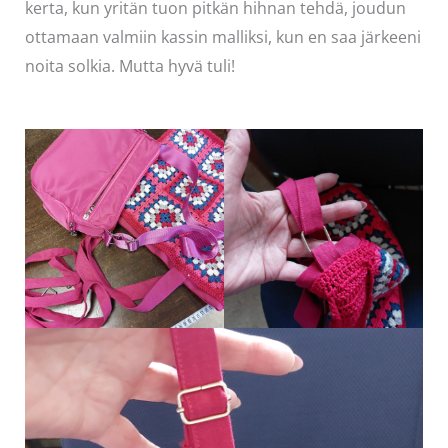
kerta, kun yritän tuon pitkän hihnan tehdä, joudun
ottamaan valmiin kassin malliksi, kun en saa järkeeni
noita solkia. Mutta hyvä tuli!