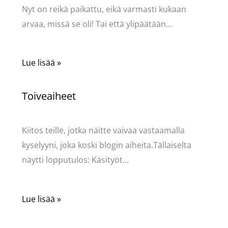
Nyt on reikä paikattu, eikä varmasti kukaan
arvaa, missä se oli! Tai että ylipäätään…
Lue lisää »
Toiveaiheet
Käsityöt
/ Kirjoittaja
Pellavasydän
Kiitos teille, jotka näitte vaivaa vastaamalla
kyselyyni, joka koski blogin aiheita.Tällaiselta
näytti lopputulos: Käsityöt…
Lue lisää »