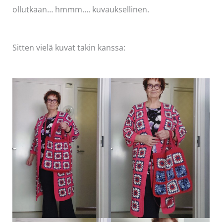
ollutkaan… hmmm…. kuvauksellinen.
Sitten vielä kuvat takin kanssa: