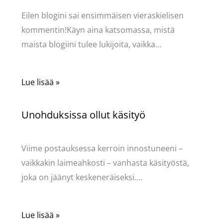
Eilen blogini sai ensimmäisen vieraskielisen
kommentin!Käyn aina katsomassa, mistä
maista blogiini tulee lukijoita, vaikka…
Lue lisää »
Unohduksissa ollut käsityö
Käsityöt
/ Kirjoittaja
Pellavasydän
Viime postauksessa kerroin innostuneeni –
vaikkakin laimeahkosti – vanhasta käsityöstä,
joka on jäänyt keskeneräiseksi.…
Lue lisää »