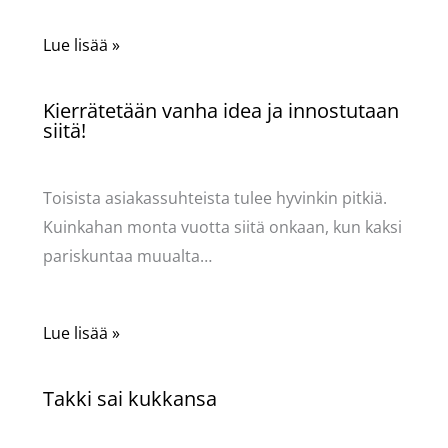
Lue lisää »
Kierrätetään vanha idea ja innostutaan
siitä!
Käsityöt
/ Kirjoittaja
Pellavasydän
Toisista asiakassuhteista tulee hyvinkin pitkiä.
Kuinkahan monta vuotta siitä onkaan, kun kaksi
pariskuntaa muualta…
Lue lisää »
Takki sai kukkansa
Käsityöt
/ Kirjoittaja
Pellavasydän