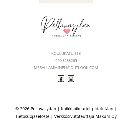
KOULUKATU 11B
050 3283265
MERVI.LAMMINEN@OUTLOOK.COM
© 2026 Pellavasydän | Kaikki oikeudet pidätetään |
Tietosuojaseloste
| Verkkosivutoteuttaja
Makum Oy