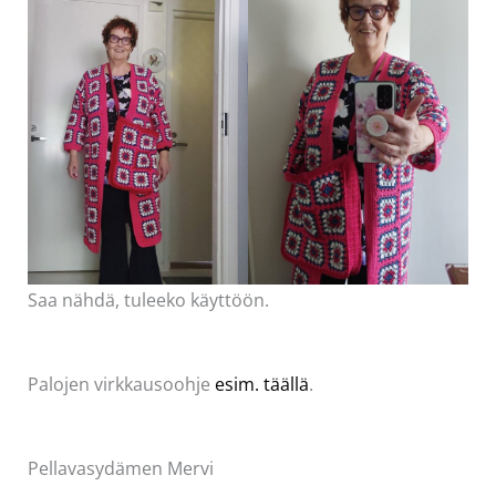
Saa nähdä, tuleeko käyttöön.
Palojen virkkausoohje
esim. täällä
.
Pellavasydämen Mervi