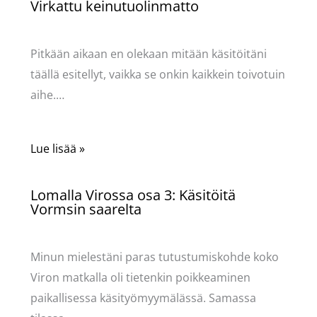
Virkattu keinutuolinmatto
Käsityöt
/ Kirjoittaja
Pellavasydän
Pitkään aikaan en olekaan mitään käsitöitäni
täällä esitellyt, vaikka se onkin kaikkein toivotuin
aihe.…
Lue lisää »
Lomalla Virossa osa 3: Käsitöitä
Vormsin saarelta
Käsityöt
/ Kirjoittaja
Pellavasydän
Minun mielestäni paras tutustumiskohde koko
Viron matkalla oli tietenkin poikkeaminen
paikallisessa käsityömyymälässä. Samassa