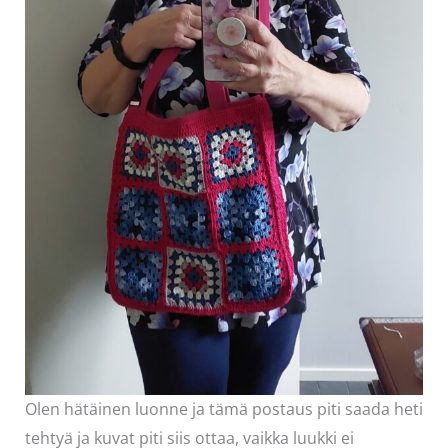
Olen hätäinen luonne ja tämä postaus piti saada heti
tehtyä ja kuvat piti siis ottaa, vaikka luukki ei