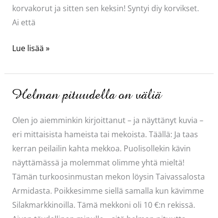
korvakorut ja sitten sen keksin! Syntyi diy korvikset.
Ai että
DIY
Lue lisää »
korvikset
Helman pituudella on väliä
Olen jo aiemminkin kirjoittanut – ja näyttänyt kuvia –
eri mittaisista hameista tai mekoista. Täällä: Ja taas
kerran peilailin kahta mekkoa. Puolisollekin kävin
näyttämässä ja molemmat olimme yhtä mieltä!
Tämän turkoosinmustan mekon löysin Taivassalosta
Armidasta. Poikkesimme siellä samalla kun kävimme
Silakmarkkinoilla. Tämä mekkoni oli 10 €:n rekissä.