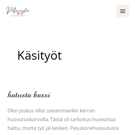
Siirry
sisältöön
Käsityöt
hatusta kassi
Olen joskus ollut useammankin kerran
huovutuskurssilla. Tästä oli tarkoitus huovuttaa
hattu, mutta työ jäi kesken. Pesukonehuovutusta