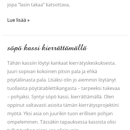
jopa ”lasin takaa” katsottava,
Näyttely
Lue lisää »
ja
muita
kuulumisia
söpö kassi kierrättämällä
Tähän kassiin löytyi kankaat kierrätyskeskuksesta.
Juuri sopivan kokoinen pitsin pala ja ehkä
pöytäliinasta pala. LIsäksi olin jo aiemmin löytänyt
tuollaista pöytätablettikangasta – tarpeeksi tukevaa
– pohjaksi. Syntyi söpö kassi, kierrättämällä. Olen
oppinut valtavasti asioita tämän kierrätysprojektini
myötä. Yksi asia on juurikin tuon erillisen pohjan
ompeleminen. Tässäkin tapauksessa kassista olisi