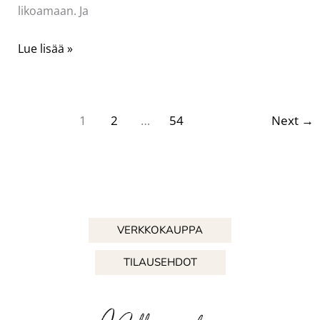
likoamaan. Ja
pitsipusero
Lue lisää »
pöytäliinasta
1
2
…
54
Next
→
VERKKOKAUPPA
TILAUSEHDOT