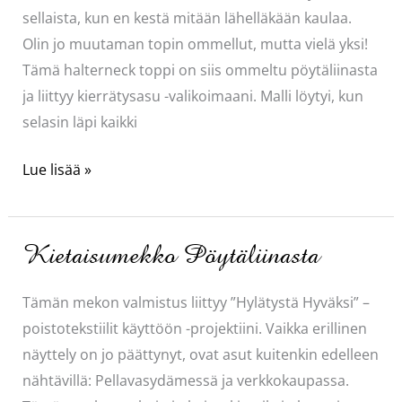
sellaista, kun en kestä mitään lähelläkään kaulaa.
Olin jo muutaman topin ommellut, mutta vielä yksi!
Tämä halterneck toppi on siis ommeltu pöytäliinasta
ja liittyy kierrätysasu -valikoimaani. Malli löytyi, kun
selasin läpi kaikki
Halterneck
Lue lisää »
toppi
pöytäliinasta
Kietaisumekko Pöytäliinasta
Tämän mekon valmistus liittyy ”Hylätystä Hyväksi” –
poistotekstiilit käyttöön -projektiini. Vaikka erillinen
näyttely on jo päättynyt, ovat asut kuitenkin edelleen
nähtävillä: Pellavasydämessä ja verkkokaupassa.