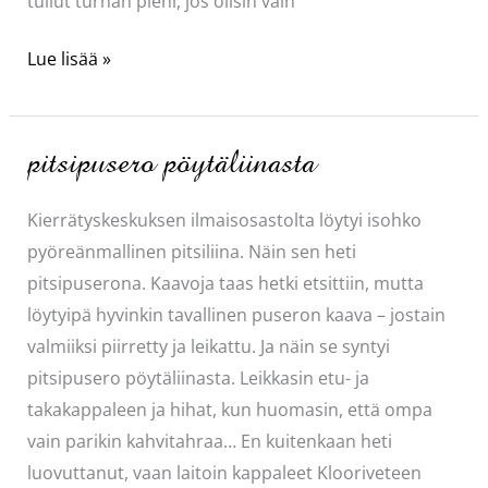
tullut turhan pieni, jos olisin vain
söpö
Lue lisää »
kassi
kierrättämällä
pitsipusero pöytäliinasta
Kierrätyskeskuksen ilmaisosastolta löytyi isohko
pyöreänmallinen pitsiliina. Näin sen heti
pitsipuserona. Kaavoja taas hetki etsittiin, mutta
löytyipä hyvinkin tavallinen puseron kaava – jostain
valmiiksi piirretty ja leikattu. Ja näin se syntyi
pitsipusero pöytäliinasta. Leikkasin etu- ja
takakappaleen ja hihat, kun huomasin, että ompa
vain parikin kahvitahraa… En kuitenkaan heti
luovuttanut, vaan laitoin kappaleet Klooriveteen