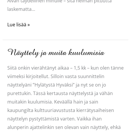
Aivan täydellinen minulle – sitä helman pituutta
laskematta…
Helman
Lue lisää »
pituudella
on
väliä
Näyttely ja muita kuulumisia
Siitä onkin vierähtänyt aikaa – 1,5 kk – kun olen tänne
viimeksi kirjoitellut. Silloin vasta suunnittelin
näyttelyäni ”Hylätystä Hyväksi” ja nyt se on jo
purettukin. Tässä kertausta näyttelystä ja vähän
muitakin kuulumisia. Keväällä hain ja sain
kaupungilta kulttuuriavustusta kierrätysaiheisen
näyttelyn pystyttämistä varten. Vaikka ihan
alunperin ajattelinkin sen olevan vain näyttely, ehkä