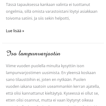
Tässä tapauksessa kankaan valinta ei tuottanut
ongelmia, sillä omista varastoistani löytyi asiakkaan
toivoma satiini. Ja siis sekin helpotti,
Lampunvarjostimen
Lue lisää »
uusiminen…
Iso lampunvarjostin
Viime vuoden puolella minulta kysyttiin ison
lampunvarjostimen uusimista. En yleensä koskaan
sano tilaustöihin ei, joten en nytkään. Puolen
vuoden iakana saatoin useammankin kerran ajatella,
että olisi kannattanut kieltäytyä. Kyseessä ei ollut se,
etten olisi osannut, mutta ei vaan löytynyt oikeaa