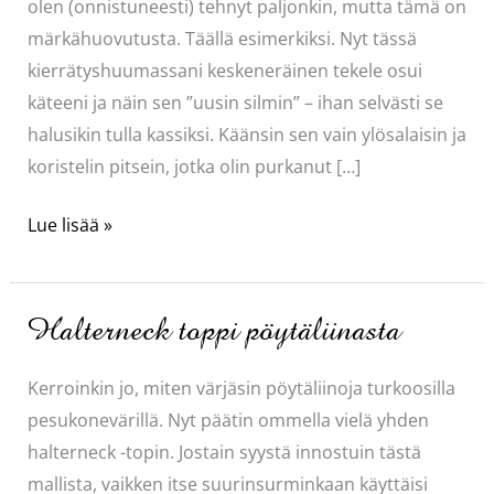
olen (onnistuneesti) tehnyt paljonkin, mutta tämä on
märkähuovutusta. Täällä esimerkiksi. Nyt tässä
kierrätyshuumassani keskeneräinen tekele osui
käteeni ja näin sen ”uusin silmin” – ihan selvästi se
halusikin tulla kassiksi. Käänsin sen vain ylösalaisin ja
koristelin pitsein, jotka olin purkanut […]
hatusta
Lue lisää »
kassi
Halterneck toppi pöytäliinasta
Kerroinkin jo, miten värjäsin pöytäliinoja turkoosilla
pesukonevärillä. Nyt päätin ommella vielä yhden
halterneck -topin. Jostain syystä innostuin tästä
mallista, vaikken itse suurinsurminkaan käyttäisi