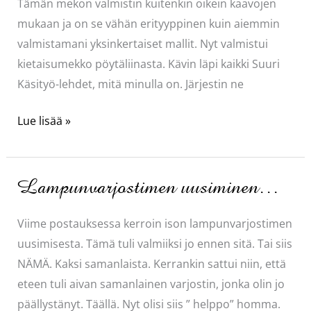
Tämän mekon valmistin kuitenkin oikein kaavojen
mukaan ja on se vähän erityyppinen kuin aiemmin
valmistamani yksinkertaiset mallit. Nyt valmistui
kietaisumekko pöytäliinasta. Kävin läpi kaikki Suuri
Käsityö-lehdet, mitä minulla on. Järjestin ne
Kietaisumekko
Lue lisää »
Pöytäliinasta
Lampunvarjostimen uusiminen…
Viime postauksessa kerroin ison lampunvarjostimen
uusimisesta. Tämä tuli valmiiksi jo ennen sitä. Tai siis
NÄMÄ. Kaksi samanlaista. Kerrankin sattui niin, että
eteen tuli aivan samanlainen varjostin, jonka olin jo
päällystänyt. Täällä. Nyt olisi siis ” helppo” homma.