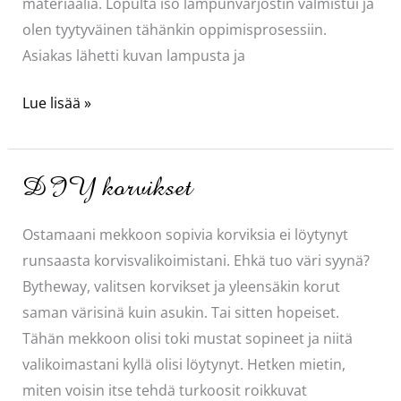
materiaalia. Lopulta iso lampunvarjostin valmistui ja
olen tyytyväinen tähänkin oppimisprosessiin.
Asiakas lähetti kuvan lampusta ja
Iso
Lue lisää »
lampunvarjostin
DIY korvikset
Ostamaani mekkoon sopivia korviksia ei löytynyt
runsaasta korvisvalikoimistani. Ehkä tuo väri syynä?
Bytheway, valitsen korvikset ja yleensäkin korut
saman värisinä kuin asukin. Tai sitten hopeiset.
Tähän mekkoon olisi toki mustat sopineet ja niitä
valikoimastani kyllä olisi löytynyt. Hetken mietin,
miten voisin itse tehdä turkoosit roikkuvat