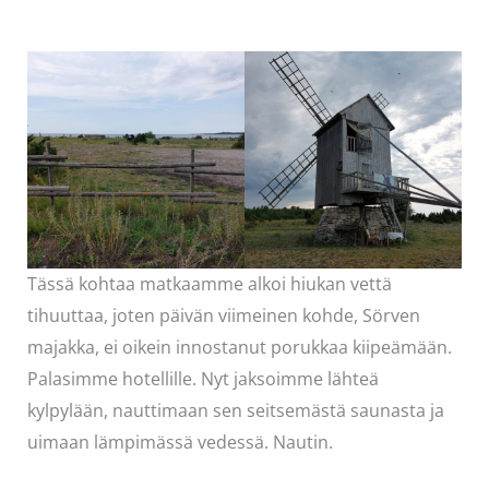
Tässä kohtaa matkaamme alkoi hiukan vettä
tihuuttaa, joten päivän viimeinen kohde, Sörven
majakka, ei oikein innostanut porukkaa kiipeämään.
Palasimme hotellille. Nyt jaksoimme lähteä
kylpylään, nauttimaan sen seitsemästä saunasta ja
uimaan lämpimässä vedessä. Nautin.