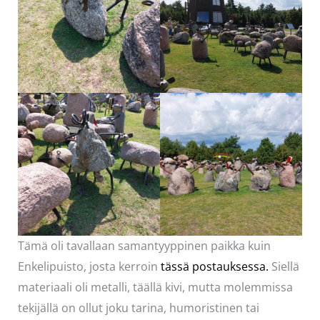
Tämä oli tavallaan samantyyppinen paikka kuin
Enkelipuisto, josta kerroin
tässä postauksessa.
Siellä
materiaali oli metalli, täällä kivi, mutta molemmissa
tekijällä on ollut joku tarina, humoristinen tai