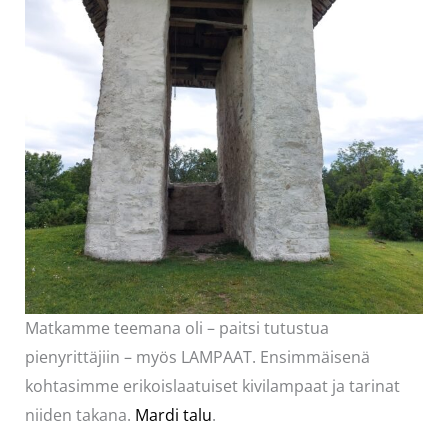
Matkamme teemana oli – paitsi tutustua
pienyrittäjiin – myös LAMPAAT. Ensimmäisenä
kohtasimme erikoislaatuiset kivilampaat ja tarinat
niiden takana.
Mardi talu
.