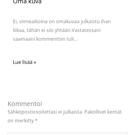
Oma kuva
Kommentoi
/
Mervi
/ Kirjoittaja
Pellavasydän
Ei, viimeaikoina on omakuvaa julkaistu ihan
liikaa, tähän ei siis yhtään.Vastatessani
saamaani kommenttiin tuli…
Lue lisää »
Kommentoi
Sähköpostiosoitettasi ei julkaista.
Pakolliset kentät
on merkitty
*