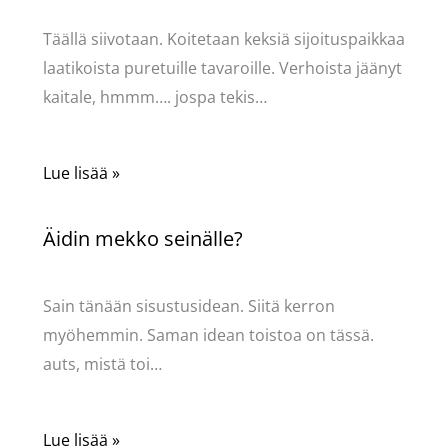
Täällä siivotaan. Koitetaan keksiä sijoituspaikkaa
laatikoista puretuille tavaroille. Verhoista jäänyt
kaitale, hmmm…. jospa tekis…
Lue lisää »
Äidin mekko seinälle?
Kommentoi
/
Mervi
/ Kirjoittaja
Pellavasydän
Sain tänään sisustusidean. Siitä kerron
myöhemmin. Saman idean toistoa on tässä.
auts, mistä toi…
Lue lisää »