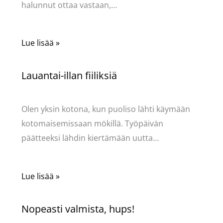
halunnut ottaa vastaan,…
Lue lisää »
Lauantai-illan fiiliksiä
Kommentoi
/
Mervi
/ Kirjoittaja
Pellavasydän
Olen yksin kotona, kun puoliso lähti käymään
kotomaisemissaan mökillä. Työpäivän
päätteeksi lähdin kiertämään uutta…
Lue lisää »
Nopeasti valmista, hups!
Kommentoi
/
Mervi
/ Kirjoittaja
Pellavasydän