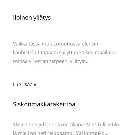
Iloinen yllätys
Kommentoi
/
Mervi
,
Puodin kuulumiset
/ Kirjoittaja
Pellavasydän
Vaikka tässä muuttotouhussa olenkin
kauhistellut tapaani säilyttää kaiken maailman
roinaa yli oman tarpeen, yllätyin…
Lue lisää »
Siskonmakkarakeittoa
Kommentoi
/
Mervi
/ Kirjoittaja
Pellavasydän
Yksinäinen juhannus on takana. Mies tuli kotiin
ja mieli on heti reippaampi. Vai johtuuko…