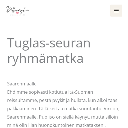
Siirry
sisältöön
Tuglas-seuran
ryhmämatka
Kommentoi
/
Mervi
/ Kirjoittaja
admin
Saarenmaalle
Ehdimme sopivasti kotiutua Itä-Suomen
reissultamme, pestä pyykit ja huilata, kun alkoi taas
pakkaaminen. Tällä kertaa matka suuntautui Viroon,
Saarenmaalle. Puoliso on siellä käynyt, mutta silloin
minä olin liian huonokuntoinen matkatakseni.