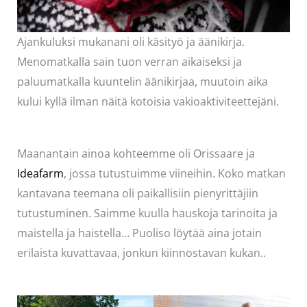
Ajankuluksi mukanani oli käsityö ja äänikirja.
Menomatkalla sain tuon verran aikaiseksi ja
paluumatkalla kuuntelin äänikirjaa, muutoin aika
kului kyllä ilman näitä kotoisia vakioaktiviteettejäni.
Maanantain ainoa kohteemme oli Orissaare ja
Ideafarm
, jossa tutustuimme viineihin. Koko matkan
kantavana teemana oli paikallisiin pienyrittäjiin
tutustuminen. Saimme kuulla hauskoja tarinoita ja
maistella ja haistella… Puoliso löytää aina jotain
erilaista kuvattavaa, jonkun kiinnostavan kukan..