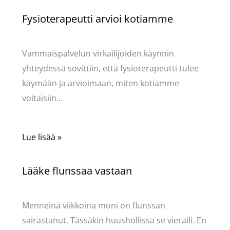
Fysioterapeutti arvioi kotiamme
Kommentoi
/
Mervi
/ Kirjoittaja
Pellavasydän
Vammaispalvelun virkailijoiden käynnin
yhteydessä sovittiin, että fysioterapeutti tulee
käymään ja arvioimaan, miten kotiamme
voitaisiin…
Lue lisää »
Lääke flunssaa vastaan
Kommentoi
/
Mervi
/ Kirjoittaja
Pellavasydän
Menneinä viikkoina moni on flunssan
sairastanut. Tässäkin huushollissa se vieraili. En