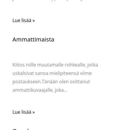
Lue lisää »
Ammattimaista
Kommentoi
/
Kauneus & tyyli
,
Mervi
/ Kirjoittaja
Pellavasydän
Kiitos niille muutamalle rohkealle, jotka
uskalsivat sanoa mielipiteensä viime
postaukseen.Tänään olen soittanut
ammattikuvaajalle, joka…
Lue lisää »