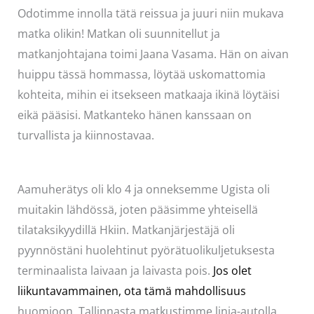
Odotimme innolla tätä reissua ja juuri niin mukava
matka olikin! Matkan oli suunnitellut ja
matkanjohtajana toimi Jaana Vasama. Hän on aivan
huippu tässä hommassa, löytää uskomattomia
kohteita, mihin ei itsekseen matkaaja ikinä löytäisi
eikä pääsisi. Matkanteko hänen kanssaan on
turvallista ja kiinnostavaa.
Aamuherätys oli klo 4 ja onneksemme Ugista oli
muitakin lähdössä, joten pääsimme yhteisellä
tilataksikyydillä Hkiin. Matkanjärjestäjä oli
pyynnöstäni huolehtinut pyörätuolikuljetuksesta
terminaalista laivaan ja laivasta pois.
Jos olet
liikuntavammainen, ota tämä mahdollisuus
huomioon. Tallinnasta matkustimme linja-autolla