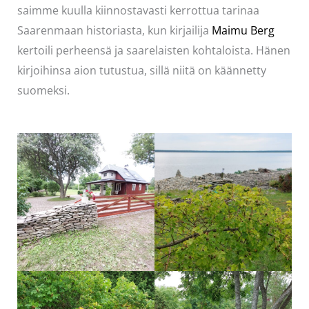
saimme kuulla kiinnostavasti kerrottua tarinaa
Saarenmaan historiasta, kun kirjailija
Maimu Berg
kertoili perheensä ja saarelaisten kohtaloista. Hänen
kirjoihinsa aion tutustua, sillä niitä on käännetty
suomeksi.