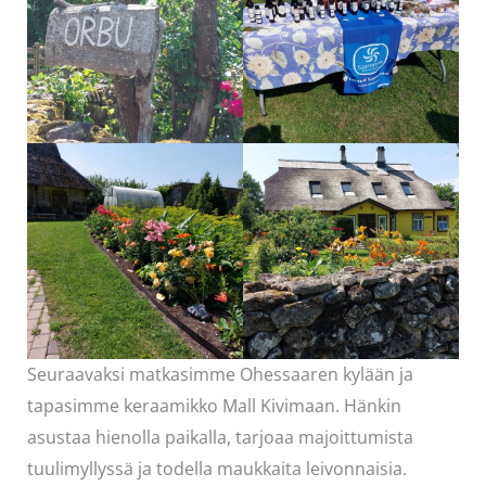
Seuraavaksi matkasimme Ohessaaren kylään ja
tapasimme keraamikko Mall Kivimaan. Hänkin
asustaa hienolla paikalla, tarjoaa majoittumista
tuulimyllyssä ja todella maukkaita leivonnaisia.