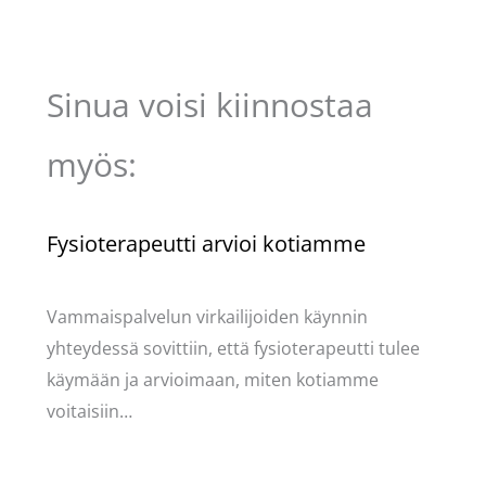
Sinua voisi kiinnostaa
myös:
Fysioterapeutti arvioi kotiamme
Kommentoi
/
Mervi
/ Kirjoittaja
Pellavasydän
Vammaispalvelun virkailijoiden käynnin
yhteydessä sovittiin, että fysioterapeutti tulee
käymään ja arvioimaan, miten kotiamme
voitaisiin…