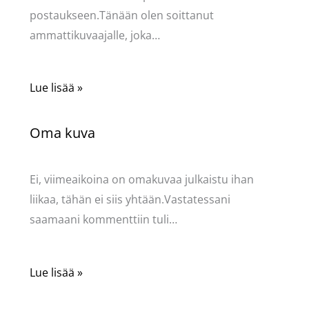
postaukseen.Tänään olen soittanut
ammattikuvaajalle, joka…
Lue lisää »
Oma kuva
Kommentoi
/
Mervi
/ Kirjoittaja
Pellavasydän
Ei, viimeaikoina on omakuvaa julkaistu ihan
liikaa, tähän ei siis yhtään.Vastatessani
saamaani kommenttiin tuli…
Lue lisää »