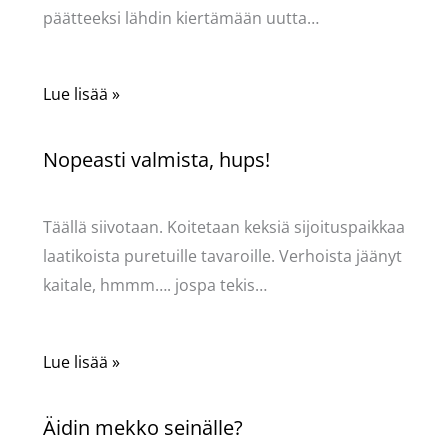
päätteeksi lähdin kiertämään uutta…
Lue lisää »
Nopeasti valmista, hups!
Kommentoi
/
Mervi
/ Kirjoittaja
Pellavasydän
Täällä siivotaan. Koitetaan keksiä sijoituspaikkaa
laatikoista puretuille tavaroille. Verhoista jäänyt
kaitale, hmmm…. jospa tekis…
Lue lisää »
Äidin mekko seinälle?