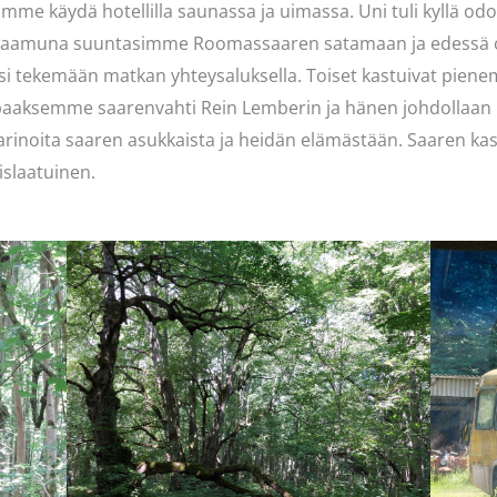
imme käydä hotellilla saunassa ja uimassa. Uni tuli kyllä o
a aamuna suuntasimme Roomassaaren satamaan ja edessä ol
äsi tekemään matkan yhteysaluksella. Toiset kastuivat pien
paaksemme saarenvahti Rein Lemberin ja hänen johdollaan 
rinoita saaren asukkaista ja heidän elämästään. Saaren kasvi
islaatuinen.