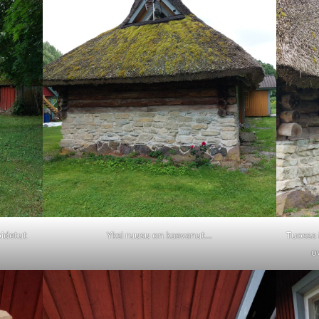
oidetut
Yksi ruusu on kasvanut…
Tuossa 
o