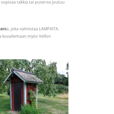
en sopivaa takkia tai puseroa joutuu
seni
a, joka valmistaa LAMPAITA.
ana kuvailemaan myös Vellon