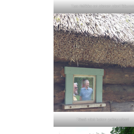
Tuo ristikko on pienen pieni ikkuna
Tässä näet katon paksuuden!