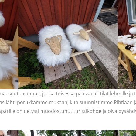
 maaseutuasumus, jonka toisessa päässä oli tilat lehmille ja 
mas lähti porukkamme mukaan, kun suunnistimme Pihtlaan 
ärille on tietysti muodostunut turistikohde ja oiva pysähdy