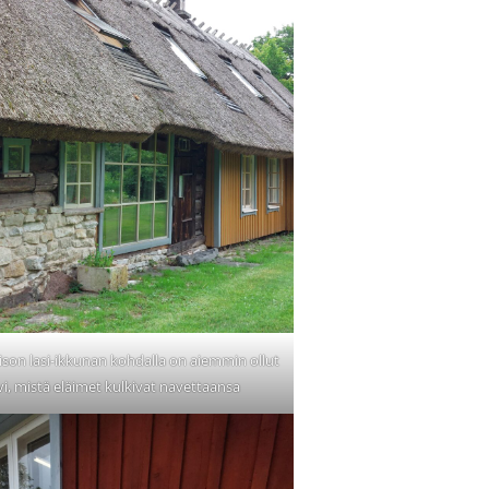
ison lasi-ikkunan kohdalla on aiemmin ollut
vi, mistä eläimet kulkivat navettaansa