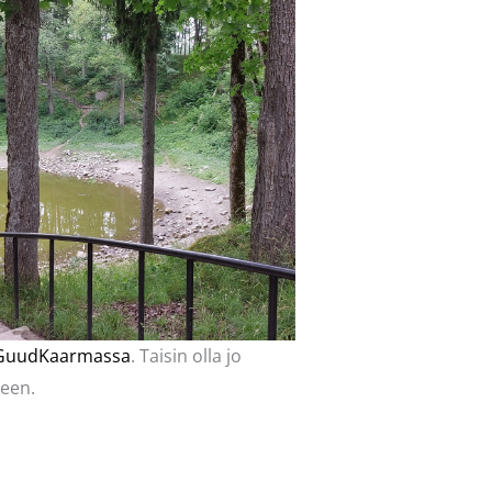
GuudKaarmassa
. Taisin olla jo
teen.