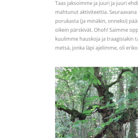
Taas jaksoimme ja juuri ja juuri ehd
mahtunut aktiviteettia. Seuraavan
porukasta (ja minäkin, onneksi) pä
oikein pärskivät. Ohoh! Saimme op
kuulimme hauskoja ja traagisiakin ta
metsä, jonka läpi ajelimme, oli eriko