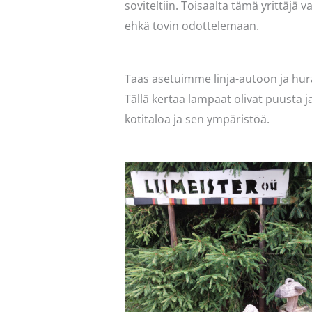
soviteltiin. Toisaalta tämä yrittäjä 
ehkä tovin odottelemaan.
Taas asetuimme linja-autoon ja hu
Tällä kertaa lampaat olivat puusta 
kotitaloa ja sen ympäristöä.