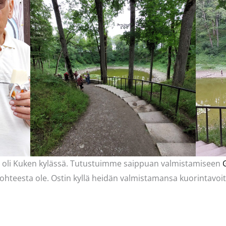
 oli Kuken kylässä. Tutustuimme saippuan valmistamiseen
kohteesta ole. Ostin kyllä heidän valmistamansa kuorintavoi