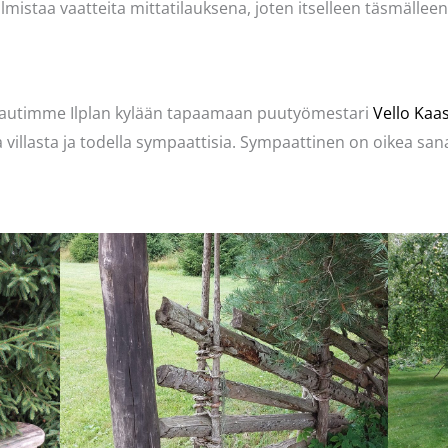
valmistaa vaatteita mittatilauksena, joten itselleen täsmälle
rautimme Ilplan kylään tapaamaan puutyömestari
Vello Kaa
ja villasta ja todella sympaattisia. Sympaattinen on oikea s