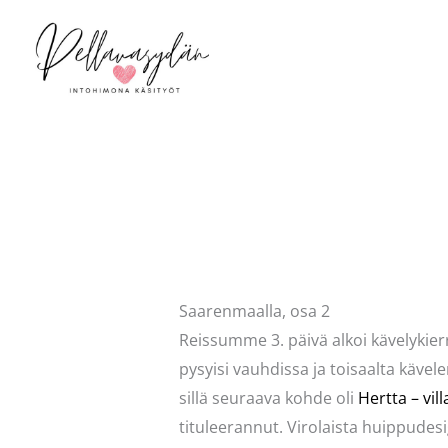
Siirry
sisältöön
Kommentoi
/
Mervi
/ Kirjoittaja
adm
Saarenmaalla, osa 2
Reissumme 3. päivä alkoi kävelykier
pysyisi vauhdissa ja toisaalta käve
sillä seuraava kohde oli
Hertta – vil
tituleerannut. Virolaista huippudesi