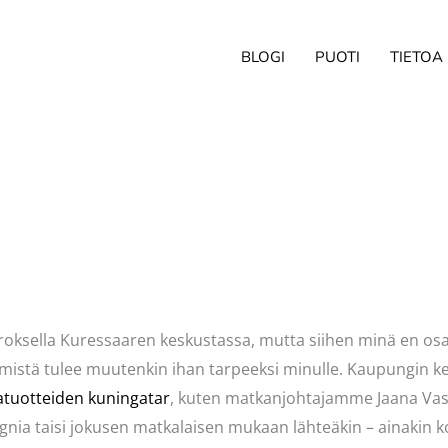
BLOGI
PUOTI
TIETOA
in
roksella Kuressaaren keskustassa, mutta siihen minä en osall
lemistä tulee muutenkin ihan tarpeeksi minulle. Kaupungin ke
latuotteiden kuningatar
, kuten matkanjohtajamme Jaana Vas
gnia taisi jokusen matkalaisen mukaan lähteäkin – ainakin kova