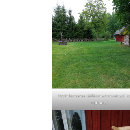
hyvin kuvaavaa täällä on erinomaisesti h
nurmikot