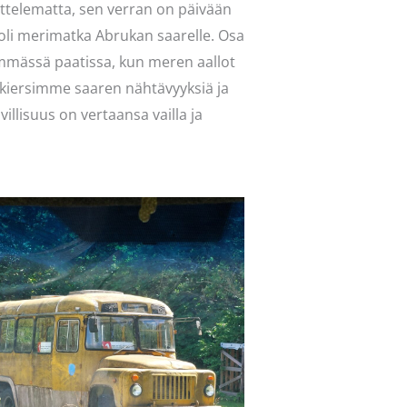
dottelematta, sen verran on päivään
i merimatka Abrukan saarelle. Osa
emmässä paatissa, kun meren aallot
kiersimme saaren nähtävyyksiä ja
llisuus on vertaansa vailla ja