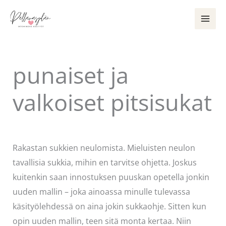
Siirry
sisältöön
punaiset ja
valkoiset pitsisukat
Kommentoi
/
Käsityöt
/ Kirjoittaja
admin
Rakastan sukkien neulomista. Mieluisten neulon
tavallisia sukkia, mihin en tarvitse ohjetta. Joskus
kuitenkin saan innostuksen puuskan opetella jonkin
uuden mallin – joka ainoassa minulle tulevassa
käsityölehdessä on aina jokin sukkaohje. Sitten kun
opin uuden mallin, teen sitä monta kertaa. Niin