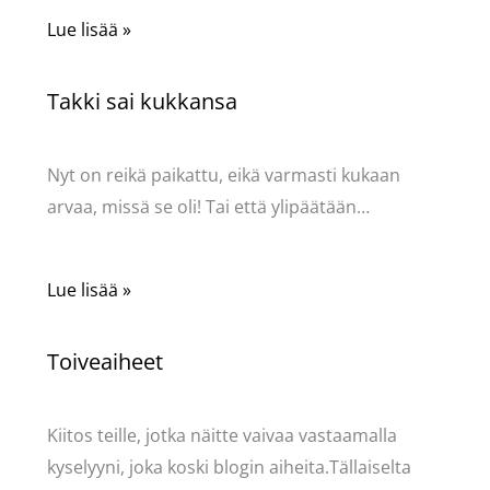
Lue lisää »
Takki sai kukkansa
Käsityöt
/ Kirjoittaja
Pellavasydän
Nyt on reikä paikattu, eikä varmasti kukaan
arvaa, missä se oli! Tai että ylipäätään…
Lue lisää »
Toiveaiheet
Käsityöt
/ Kirjoittaja
Pellavasydän
Kiitos teille, jotka näitte vaivaa vastaamalla
kyselyyni, joka koski blogin aiheita.Tällaiselta