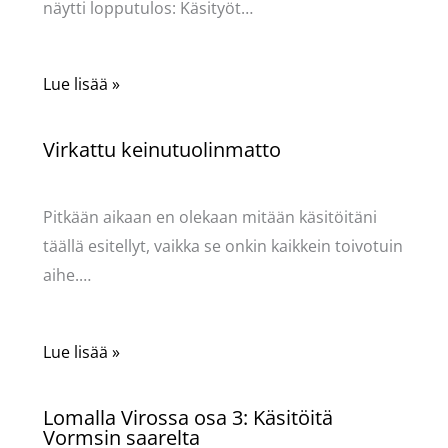
näytti lopputulos: Käsityöt…
Lue lisää »
Virkattu keinutuolinmatto
Käsityöt
/ Kirjoittaja
Pellavasydän
Pitkään aikaan en olekaan mitään käsitöitäni
täällä esitellyt, vaikka se onkin kaikkein toivotuin
aihe.…
Lue lisää »
Lomalla Virossa osa 3: Käsitöitä
Vormsin saarelta