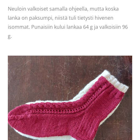
Neuloin valkoiset samalla ohjeella, mutta koska
lanka on paksumpi, niistä tuli tietysti hivenen
isommat. Punaisiin kului lankaa 64 g ja valkoisiin 96
g.