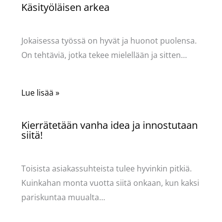
Käsityöläisen arkea
Käsityöt
/ Kirjoittaja
Pellavasydän
Jokaisessa työssä on hyvät ja huonot puolensa.
On tehtäviä, jotka tekee mielellään ja sitten…
Lue lisää »
Kierrätetään vanha idea ja innostutaan
siitä!
Käsityöt
/ Kirjoittaja
Pellavasydän
Toisista asiakassuhteista tulee hyvinkin pitkiä.
Kuinkahan monta vuotta siitä onkaan, kun kaksi
pariskuntaa muualta…