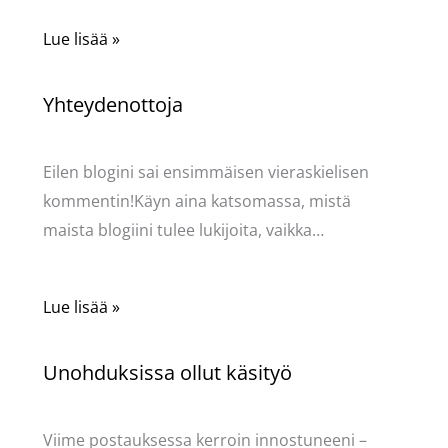
Lue lisää »
Yhteydenottoja
Käsityöt
/ Kirjoittaja
Pellavasydän
Eilen blogini sai ensimmäisen vieraskielisen
kommentin!Käyn aina katsomassa, mistä
maista blogiini tulee lukijoita, vaikka…
Lue lisää »
Unohduksissa ollut käsityö
Käsityöt
/ Kirjoittaja
Pellavasydän
Viime postauksessa kerroin innostuneeni –