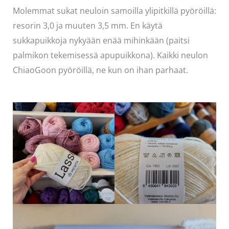
Molemmat sukat neuloin samoilla ylipitkillä pyöröillä:
resorin 3,0 ja muuten 3,5 mm. En käytä
sukkapuikkoja nykyään enää mihinkään (paitsi
palmikon tekemisessä apupuikkona). Kaikki neulon
ChiaoGoon pyöröillä, ne kun on ihan parhaat.