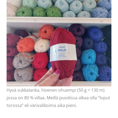
Hyvä sukkalanka, hivenen ohuempi (50 g = 130 m)
jossa on 80 % villaa. Meillä puodissa alkaa olla ”loput
torossa” eli värivalikoima aika pieni.