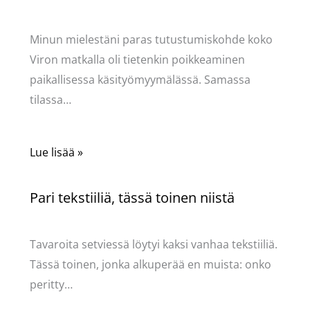
Käsityöt
/ Kirjoittaja
Pellavasydän
Minun mielestäni paras tutustumiskohde koko
Viron matkalla oli tietenkin poikkeaminen
paikallisessa käsityömyymälässä. Samassa
tilassa…
Lue lisää »
Pari tekstiiliä, tässä toinen niistä
Käsityöt
/ Kirjoittaja
Pellavasydän
Tavaroita setviessä löytyi kaksi vanhaa tekstiiliä.
Tässä toinen, jonka alkuperää en muista: onko
peritty…