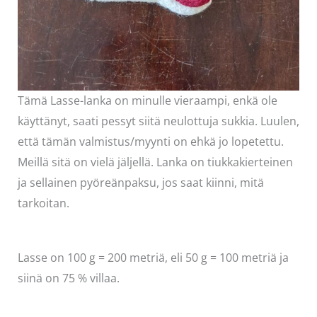
Tämä Lasse-lanka on minulle vieraampi, enkä ole
käyttänyt, saati pessyt siitä neulottuja sukkia. Luulen,
että tämän valmistus/myynti on ehkä jo lopetettu.
Meillä sitä on vielä jäljellä. Lanka on tiukkakierteinen
ja sellainen pyöreänpaksu, jos saat kiinni, mitä
tarkoitan.
Lasse on 100 g = 200 metriä, eli 50 g = 100 metriä ja
siinä on 75 % villaa.