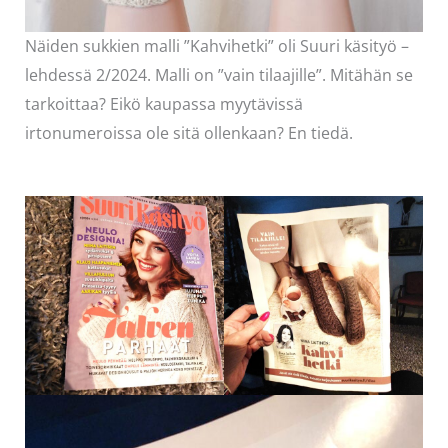
Näiden sukkien malli ”Kahvihetki” oli Suuri käsityö –
lehdessä 2/2024. Malli on ”vain tilaajille”. Mitähän se
tarkoittaa? Eikö kaupassa myytävissä
irtonumeroissa ole sitä ollenkaan? En tiedä.