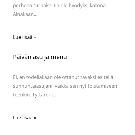
perheen turhake. En ole hyödyksi kotona.
Ainakaan…
Lue lisää »
Päivän asu ja menu
Kommentoi
/
Uncategorized
/ Kirjoittaja
Pellavasydän
Ei, en todellakaan ole ottanut tavaksi esitellä
sunnuntaiasujani, vaikka sen nyt toistamiseen
teenkin. Tyttäreni…
Lue lisää »