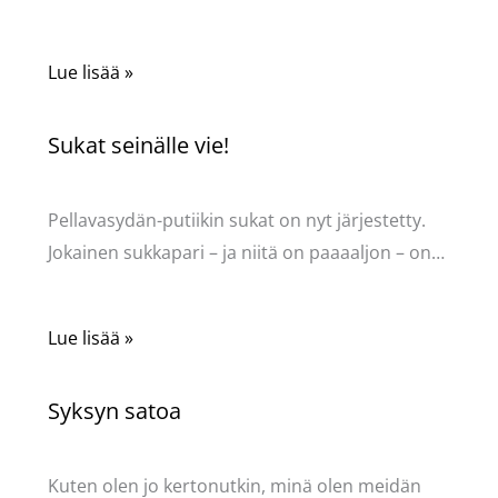
Lue lisää »
Sukat seinälle vie!
Kommentoi
/
Uncategorized
/ Kirjoittaja
Pellavasydän
Pellavasydän-putiikin sukat on nyt järjestetty.
Jokainen sukkapari – ja niitä on paaaaljon – on…
Lue lisää »
Syksyn satoa
Kommentoi
/
Uncategorized
/ Kirjoittaja
Pellavasydän
Kuten olen jo kertonutkin, minä olen meidän