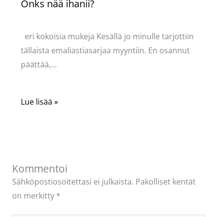
Onks nää ihanii?
Kommentoi
/
Uncategorized
/ Kirjoittaja
Pellavasydän
eri kokoisia mukeja Kesällä jo minulle tarjottiin
tällaista emaliastiasarjaa myyntiin. En osannut
päättää,…
Lue lisää »
Kommentoi
Sähköpostiosoitettasi ei julkaista.
Pakolliset kentät
on merkitty
*