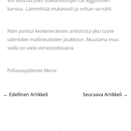
Voi asustaa joko sukkahousujen tai legginssien
kanssa.. Lämmittää mukavasti ja onhan se nätti.
Näin poistui keskeneräisten arkistosta yksi tuote
valmiiden mallineuleiden joukkoon. Muutama muu
siellä on vielä viimeisteltävänä.
Pellavasydämen Mervi
←
Edellinen Artikkeli
Seuraava Artikkeli
→