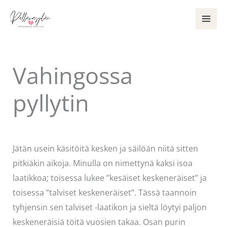
Siirry
sisältöön
Vahingossa
pyllytin
Kommentoi
/
Uncategorized
/ Kirjoittaja
admin
Jätän usein käsitöitä kesken ja säilöän niitä sitten
pitkiäkin aikoja. Minulla on nimettynä kaksi isoa
laatikkoa; toisessa lukee ”kesäiset keskeneräiset” ja
toisessa ”talviset keskeneräiset”. Tässä taannoin
tyhjensin sen talviset -laatikon ja sieltä löytyi paljon
keskeneräisiä töitä vuosien takaa. Osan purin