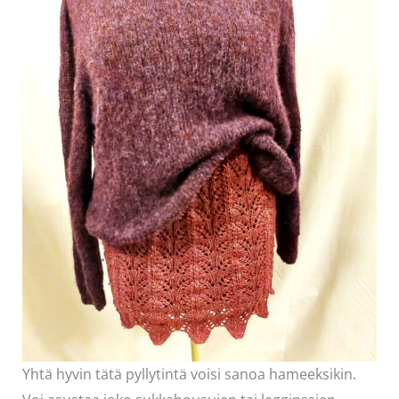
Yhtä hyvin tätä pyllytintä voisi sanoa hameeksikin.