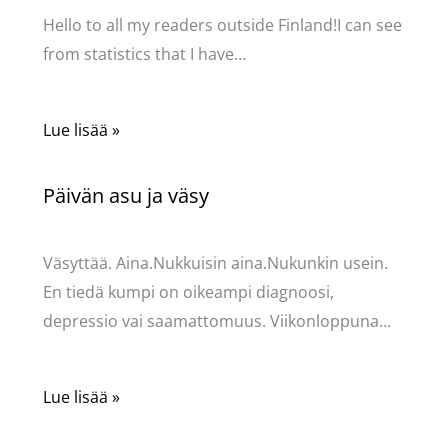
Hello to all my readers outside Finland!I can see
from statistics that I have…
Lue lisää »
Päivän asu ja väsy
Kommentoi
/
Uncategorized
/ Kirjoittaja
Pellavasydän
Väsyttää. Aina.Nukkuisin aina.Nukunkin usein.
En tiedä kumpi on oikeampi diagnoosi,
depressio vai saamattomuus. Viikonloppuna…
Lue lisää »