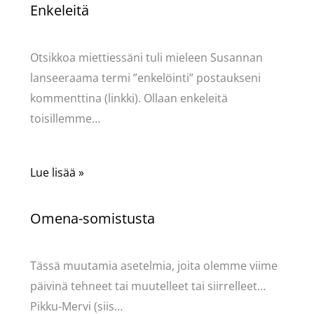
Enkeleitä
Kommentoi
/
Uncategorized
/ Kirjoittaja
Pellavasydän
Otsikkoa miettiessäni tuli mieleen Susannan
lanseeraama termi ”enkelöinti” postaukseni
kommenttina (linkki). Ollaan enkeleitä
toisillemme…
Lue lisää »
Omena-somistusta
Kommentoi
/
Uncategorized
/ Kirjoittaja
Pellavasydän
Tässä muutamia asetelmia, joita olemme viime
päivinä tehneet tai muutelleet tai siirrelleet…
Pikku-Mervi (siis…