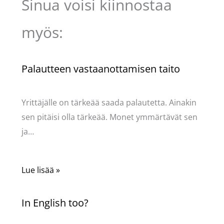
Sinua voisi kiinnostaa
myös:
Palautteen vastaanottamisen taito
Kommentoi
/
Uncategorized
/ Kirjoittaja
Pellavasydän
Yrittäjälle on tärkeää saada palautetta. Ainakin
sen pitäisi olla tärkeää. Monet ymmärtävät sen
ja…
Lue lisää »
In English too?
Kommentoi
/
Uncategorized
/ Kirjoittaja
Pellavasydän