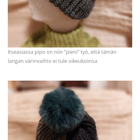
Itseasiassa pipo on niin ”pieni” työ, että tämän
langan värinvaihto ei tule oikeuksiinsa.