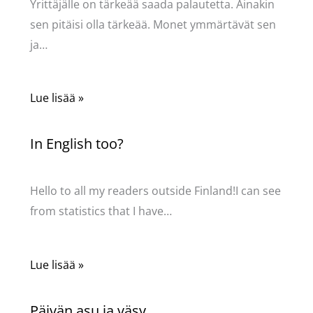
Yrittäjälle on tärkeää saada palautetta. Ainakin
sen pitäisi olla tärkeää. Monet ymmärtävät sen
ja…
Lue lisää »
In English too?
Kommentoi
/
Uncategorized
/ Kirjoittaja
Pellavasydän
Hello to all my readers outside Finland!I can see
from statistics that I have…
Lue lisää »
Päivän asu ja väsy