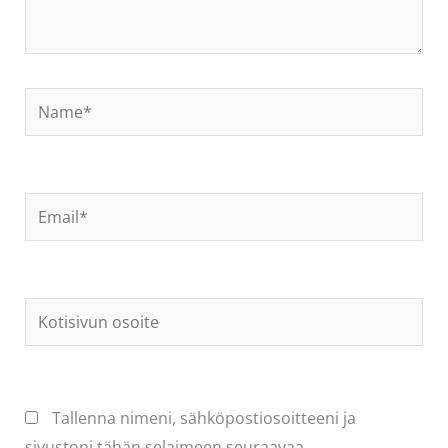
Name*
Email*
Kotisivun
osoite
Tallenna nimeni, sähköpostiosoitteeni ja
sivustoni tähän selaimeen seuraavaa