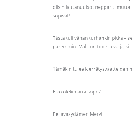
olisin laittanut isot nepparit, mutta 
sopivat!
Tästä tuli vähän turhankin pitkä – se
paremmin. Malli on todella väljä, si
Tämäkin tulee kierrätysvaatteiden n
Eikö olekin aika söpö?
Pellavasydämen Mervi