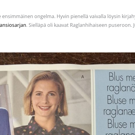
 ensimmäinen ongelma. Hyvin pienellä vaivalla löysin kirjahy
ansiosarjan
. Sielläpä oli kaavat Raglanhihaiseen puseroon. Ju