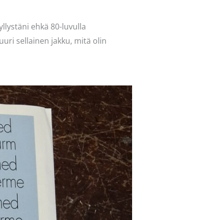
llystäni ehkä 80-luvulla
uri sellainen jakku, mitä olin