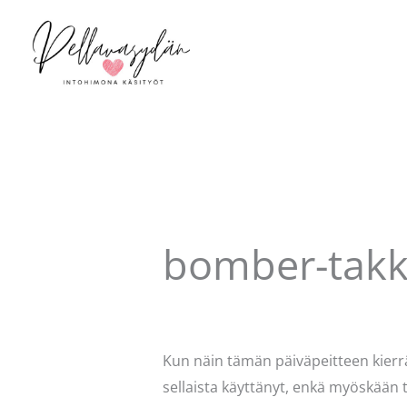
Siirry
sisältöön
bomber-takk
6 kommenttia
/
Käsityöt
/ Kirjoittaj
Kun näin tämän päiväpeitteen kierrät
sellaista käyttänyt, enkä myöskään 