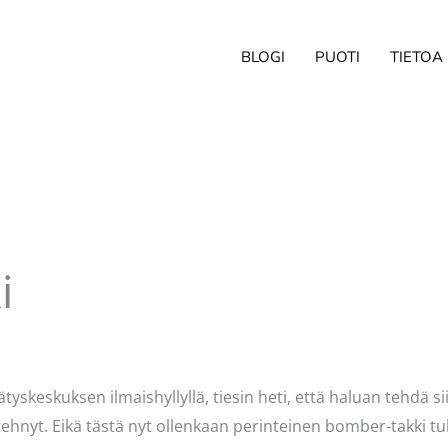
BLOGI
PUOTI
TIETOA
i
a
admin
yskeskuksen ilmaishyllyllä, tiesin heti, että haluan tehdä si
tehnyt. Eikä tästä nyt ollenkaan perinteinen bomber-takki tu