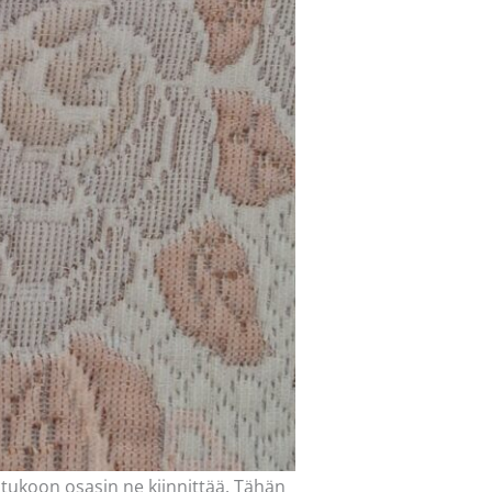
hestukoon osasin ne kiinnittää. Tähän