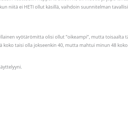
kun niitä ei HETI ollut käsillä, vaihdoin suunnitelman tavallisi
llainen vyötärömitta olisi ollut ”oikeampi”, mutta toisaalta t
llä koko taisi olla jokseenkin 40, mutta mahtui minun 48 koko
äyttelyyni.