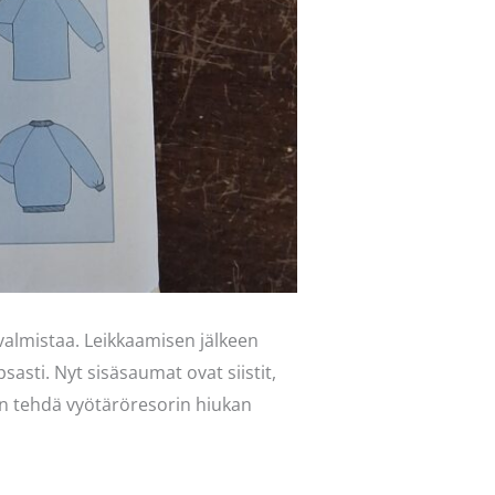
 valmistaa. Leikkaamisen jälkeen
sasti. Nyt sisäsaumat ovat siistit,
sin tehdä vyötäröresorin hiukan