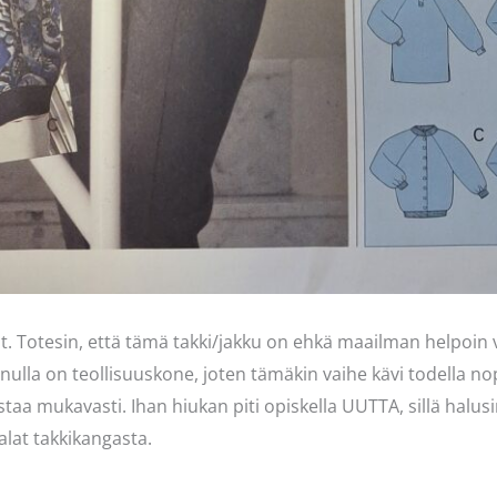
sat. Totesin, että tämä takki/jakku on ehkä maailman helpoin
Inulla on teollisuuskone, joten tämäkin vaihe kävi todella nop
ustaa mukavasti. Ihan hiukan piti opiskella UUTTA, sillä halu
palat takkikangasta.