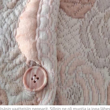
 lisäsin vaatteisiin nepparit. Silloin ne oli muotia ja jopa lä