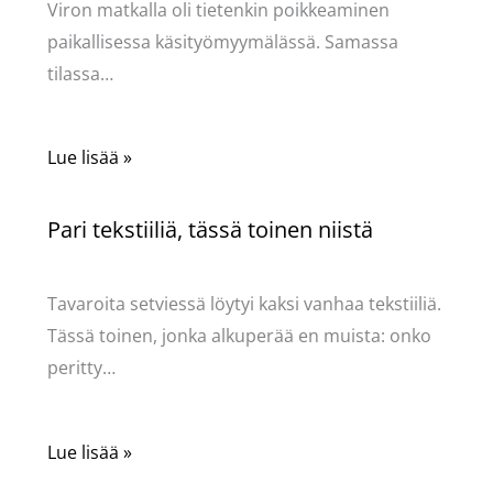
Viron matkalla oli tietenkin poikkeaminen
paikallisessa käsityömyymälässä. Samassa
tilassa…
Lue lisää »
Pari tekstiiliä, tässä toinen niistä
Käsityöt
/ Kirjoittaja
Pellavasydän
Tavaroita setviessä löytyi kaksi vanhaa tekstiiliä.
Tässä toinen, jonka alkuperää en muista: onko
peritty…
Lue lisää »