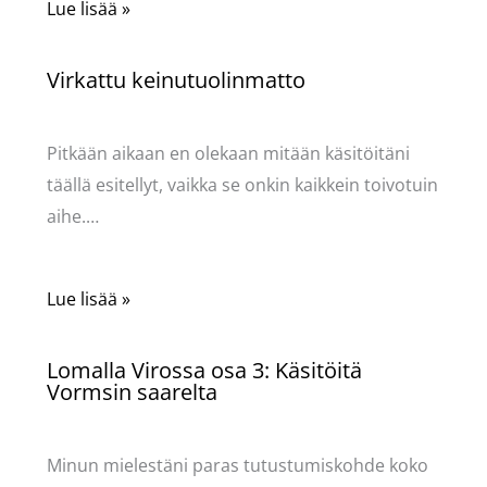
Lue lisää »
Virkattu keinutuolinmatto
Käsityöt
/ Kirjoittaja
Pellavasydän
Pitkään aikaan en olekaan mitään käsitöitäni
täällä esitellyt, vaikka se onkin kaikkein toivotuin
aihe.…
Lue lisää »
Lomalla Virossa osa 3: Käsitöitä
Vormsin saarelta
Käsityöt
/ Kirjoittaja
Pellavasydän
Minun mielestäni paras tutustumiskohde koko