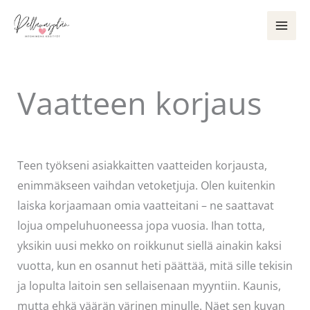
Siirry
sisältöön
Vaatteen korjaus
Kommentoi
/
Käsityöt
/ Kirjoittaja
admin
Teen työkseni asiakkaitten vaatteiden korjausta,
enimmäkseen vaihdan vetoketjuja. Olen kuitenkin
laiska korjaamaan omia vaatteitani – ne saattavat
lojua ompeluhuoneessa jopa vuosia. Ihan totta,
yksikin uusi mekko on roikkunut siellä ainakin kaksi
vuotta, kun en osannut heti päättää, mitä sille tekisin
ja lopulta laitoin sen sellaisenaan myyntiin. Kaunis,
mutta ehkä väärän värinen minulle. Näet sen kuvan