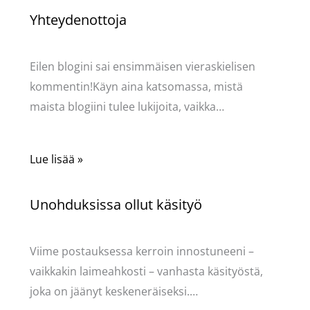
Yhteydenottoja
Käsityöt
/ Kirjoittaja
Pellavasydän
Eilen blogini sai ensimmäisen vieraskielisen
kommentin!Käyn aina katsomassa, mistä
maista blogiini tulee lukijoita, vaikka…
Lue lisää »
Unohduksissa ollut käsityö
Käsityöt
/ Kirjoittaja
Pellavasydän
Viime postauksessa kerroin innostuneeni –
vaikkakin laimeahkosti – vanhasta käsityöstä,
joka on jäänyt keskeneräiseksi.…