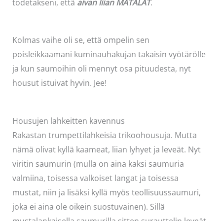
todetakseni, että
aivan liian MATALAT
.
Kolmas vaihe oli se, että ompelin sen
poisleikkaamani kuminauhakujan takaisin vyötärölle
ja kun saumoihin oli mennyt osa pituudesta, nyt
housut istuivat hyvin. Jee!
Housujen lahkeitten kavennus
Rakastan trumpettilahkeisia trikoohousuja. Mutta
nämä olivat kyllä kaameat, liian lyhyet ja leveät. Nyt
viritin saumurin (mulla on aina kaksi saumuria
valmiina, toisessa valkoiset langat ja toisessa
mustat, niin ja lisäksi kyllä myös teollisuussaumuri,
joka ei aina ole oikein suostuvainen). Sillä
mustalankaisella saumurilla sitten surauttelin leveät