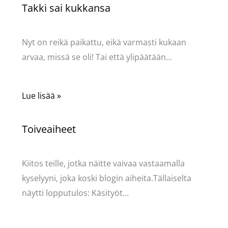
Takki sai kukkansa
Käsityöt
/ Kirjoittaja
Pellavasydän
Nyt on reikä paikattu, eikä varmasti kukaan
arvaa, missä se oli! Tai että ylipäätään…
Lue lisää »
Toiveaiheet
Käsityöt
/ Kirjoittaja
Pellavasydän
Kiitos teille, jotka näitte vaivaa vastaamalla
kyselyyni, joka koski blogin aiheita.Tällaiselta
näytti lopputulos: Käsityöt…