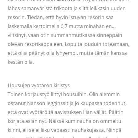
lähes samanväristä trikoota ja siitä leikkasin uuden
resorin. Tiedän, että hyvin istuvan resorin saa
laskemalla kertoimella 0,7 mutta minähän en…
viitsinyt, vaan otin summanmutikassa sinneppäin
olevan resorikappaleen. Lopulta jouduin toteamaan,
että olisi pitänyt olla lyhyempi, mutta tämän kanssa
kestän olla.
Housujen vyötärön kiristys
Toinen korjaustyö liittyi housuihin. Olin aiemmin
ostanut Nanson legginssit ja jo kaupassa todennut,
että ovat vyötäröltä aavistuksen liian väljät. Päätin
korjata asian nyt. Näissä kuminauha on ommeltu
kiinni, eli se ei liiku vapaasti nauhakujassa. Niinpä