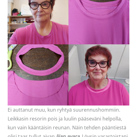
Ei auttanut muu, kun ryhtyä suurennushommiin.
Leikkasin resorin pois ja luulin pääseväni helpolla,
kun vain kääntäisin reunan. Näin tehden pääntiestä
olisi taas tullut aivan
liian avara
. Löysin varastoistani