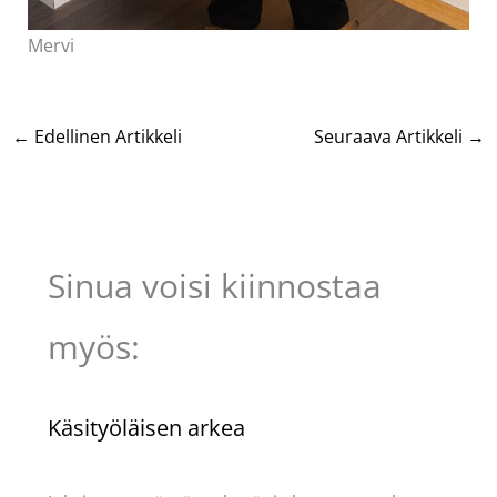
Mervi
←
Edellinen Artikkeli
Seuraava Artikkeli
→
Sinua voisi kiinnostaa
myös:
Käsityöläisen arkea
Käsityöt
/ Kirjoittaja
Pellavasydän