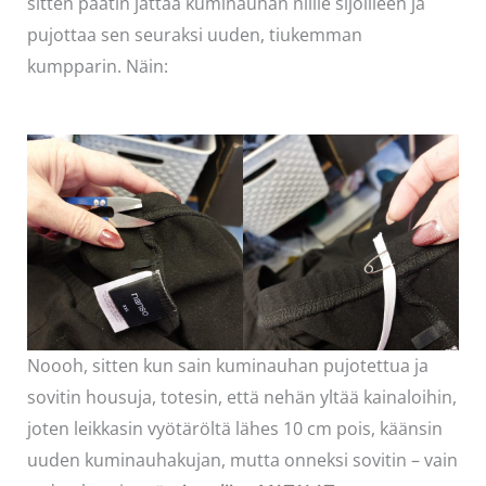
sitten päätin jättää kuminauhan niille sijoilleen ja
pujottaa sen seuraksi uuden, tiukemman
kumpparin. Näin:
Noooh, sitten kun sain kuminauhan pujotettua ja
sovitin housuja, totesin, että nehän yltää kainaloihin,
joten leikkasin vyötäröltä lähes 10 cm pois, käänsin
uuden kuminauhakujan, mutta onneksi sovitin – vain