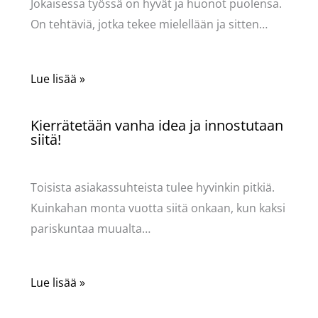
Jokaisessa työssä on hyvät ja huonot puolensa.
On tehtäviä, jotka tekee mielellään ja sitten…
Lue lisää »
Kierrätetään vanha idea ja innostutaan
siitä!
Käsityöt
/ Kirjoittaja
Pellavasydän
Toisista asiakassuhteista tulee hyvinkin pitkiä.
Kuinkahan monta vuotta siitä onkaan, kun kaksi
pariskuntaa muualta…
Lue lisää »