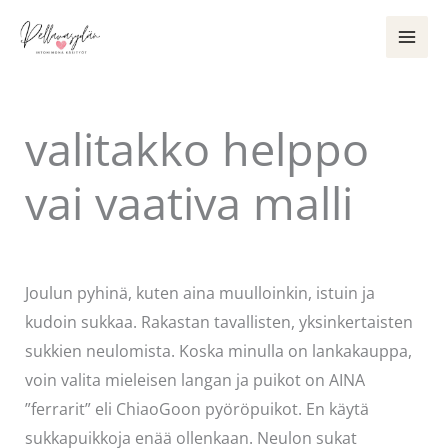
Siirry
sisältöön
valitakko helppo
vai vaativa malli
Kommentoi
/
Käsityöt
/ Kirjoittaja
admin
Joulun pyhinä, kuten aina muulloinkin, istuin ja
kudoin sukkaa. Rakastan tavallisten, yksinkertaisten
sukkien neulomista. Koska minulla on lankakauppa,
voin valita mieleisen langan ja puikot on AINA
”ferrarit” eli ChiaoGoon pyöröpuikot. En käytä
sukkapuikkoja enää ollenkaan. Neulon sukat