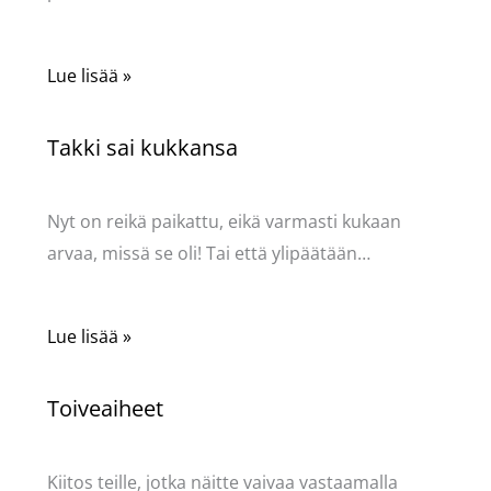
Lue lisää »
Takki sai kukkansa
Käsityöt
/ Kirjoittaja
Pellavasydän
Nyt on reikä paikattu, eikä varmasti kukaan
arvaa, missä se oli! Tai että ylipäätään…
Lue lisää »
Toiveaiheet
Käsityöt
/ Kirjoittaja
Pellavasydän
Kiitos teille, jotka näitte vaivaa vastaamalla