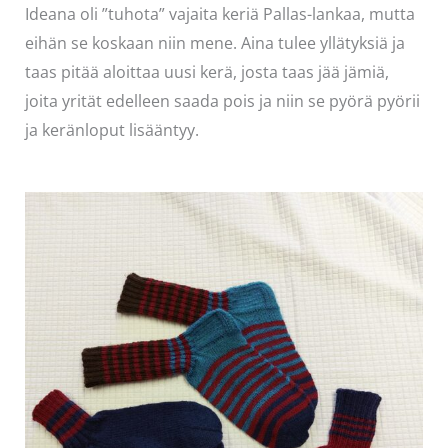
Ideana oli ”tuhota” vajaita keriä Pallas-lankaa, mutta
eihän se koskaan niin mene. Aina tulee yllätyksiä ja
taas pitää aloittaa uusi kerä, josta taas jää jämiä,
joita yrität edelleen saada pois ja niin se pyörä pyörii
ja keränloput lisääntyy.