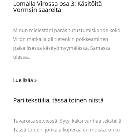
Lomalla Virossa osa 3: Käsitöitä
Vormsin saarelta
Käsityöt
/ Kirjoittaja
Pellavasydän
Minun mielestäni paras tutustumiskohde koko
Viron matkalla oli tietenkin poikkeaminen
paikallisessa käsityömyymälässä. Samassa
tilassa…
Lue lisää »
Pari tekstiiliä, tässä toinen niistä
Käsityöt
/ Kirjoittaja
Pellavasydän
Tavaroita setviessä löytyi kaksi vanhaa tekstiiliä.
Tässä toinen, jonka alkuperää en muista: onko