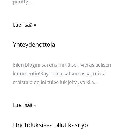
peritty…
Lue lisää »
Yhteydenottoja
Käsityöt
/ Kirjoittaja
Pellavasydän
Eilen blogini sai ensimmäisen vieraskielisen
kommentin!Käyn aina katsomassa, mistä
maista blogiini tulee lukijoita, vaikka…
Lue lisää »
Unohduksissa ollut käsityö
Käsityöt
/ Kirjoittaja
Pellavasydän