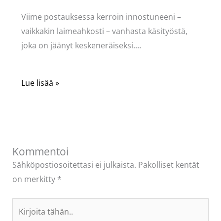
Viime postauksessa kerroin innostuneeni –
vaikkakin laimeahkosti – vanhasta käsityöstä,
joka on jäänyt keskeneräiseksi.…
Lue lisää »
Kommentoi
Sähköpostiosoitettasi ei julkaista.
Pakolliset kentät
on merkitty
*
Kirjoita
tähän..