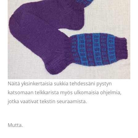
Näitä yksinkertaisia sukkia tehdessäni pystyn
katsomaan telkkarista myös ulkomaisia ohjelmia,
jotka vaativat tekstin seuraamista.
Mutta.