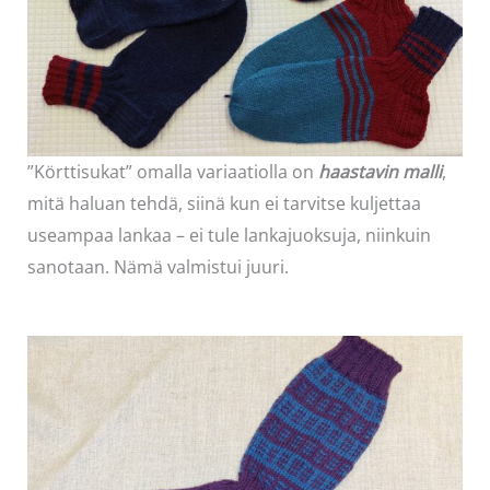
”Körttisukat” omalla variaatiolla on
haastavin malli
,
mitä haluan tehdä, siinä kun ei tarvitse kuljettaa
useampaa lankaa – ei tule lankajuoksuja, niinkuin
sanotaan. Nämä valmistui juuri.