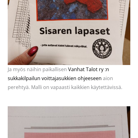
Ja myös näihin paikallisen
Vanhat Talot ry :n
sukkakilpailun voittajasukkien ohjeeseen
aion
perehtyä. Malli on vapaasti kaikkien käytettävissä.