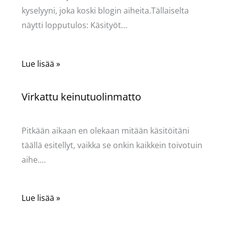
kyselyyni, joka koski blogin aiheita.Tällaiselta
näytti lopputulos: Käsityöt…
Lue lisää »
Virkattu keinutuolinmatto
Käsityöt
/ Kirjoittaja
Pellavasydän
Pitkään aikaan en olekaan mitään käsitöitäni
täällä esitellyt, vaikka se onkin kaikkein toivotuin
aihe.…
Lue lisää »