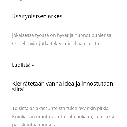
Käsityöläisen arkea
Käsityöt
/ Kirjoittaja
Pellavasydän
Jokaisessa työssä on hyvät ja huonot puolensa.
On tehtäviä, jotka tekee mielellään ja sitten…
Lue lisää »
Kierrätetään vanha idea ja innostutaan
siitä!
Käsityöt
/ Kirjoittaja
Pellavasydän
Toisista asiakassuhteista tulee hyvinkin pitkiä.
Kuinkahan monta vuotta siitä onkaan, kun kaksi
pariskuntaa muualta…