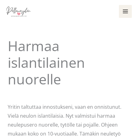
Siirry
sisältöön
Harmaa
islantilainen
nuorelle
Kommentoi
/
Käsityöt
/ Kirjoittaja
Pellavasydän
Yritin taltuttaa innostukseni, vaan en onnistunut.
Vielä neulon islantilaisia. Nyt valmistui harmaa
neulepusero nuorelle, tytölle tai pojalle. Ohjeen
mukaan koko on 10-vuotiaalle. Tämäkin neuletyö