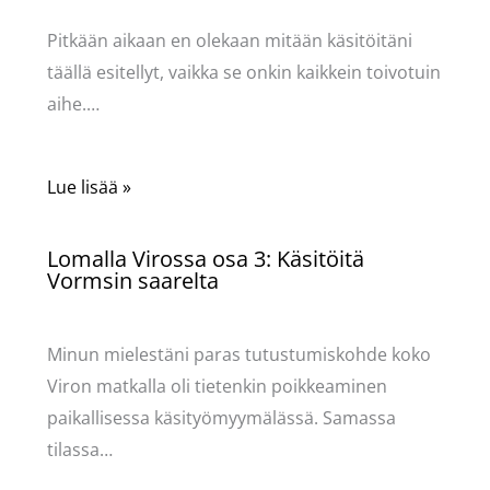
Pitkään aikaan en olekaan mitään käsitöitäni
täällä esitellyt, vaikka se onkin kaikkein toivotuin
aihe.…
Lue lisää »
Lomalla Virossa osa 3: Käsitöitä
Vormsin saarelta
Käsityöt
/ Kirjoittaja
Pellavasydän
Minun mielestäni paras tutustumiskohde koko
Viron matkalla oli tietenkin poikkeaminen
paikallisessa käsityömyymälässä. Samassa
tilassa…