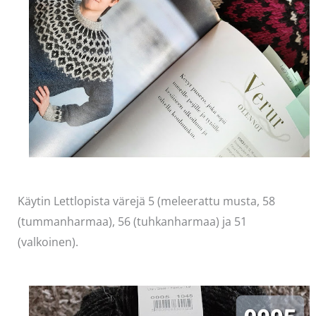
Käytin Lettlopista värejä 5 (meleerattu musta, 58
(tummanharmaa), 56 (tuhkanharmaa) ja 51
(valkoinen).