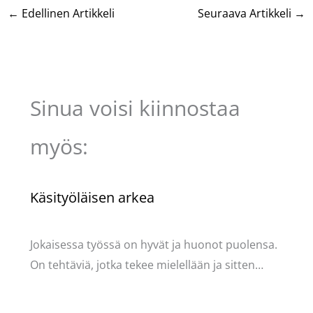
←
Edellinen Artikkeli
Seuraava Artikkeli
→
Sinua voisi kiinnostaa
myös:
Käsityöläisen arkea
Käsityöt
/ Kirjoittaja
Pellavasydän
Jokaisessa työssä on hyvät ja huonot puolensa.
On tehtäviä, jotka tekee mielellään ja sitten…