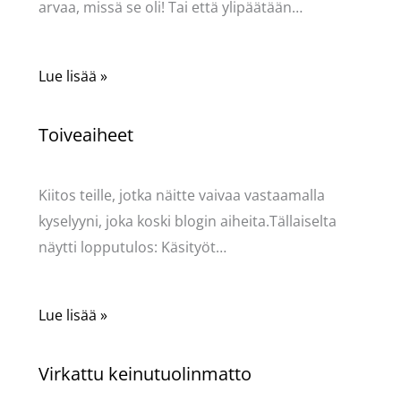
arvaa, missä se oli! Tai että ylipäätään…
Lue lisää »
Toiveaiheet
Käsityöt
/ Kirjoittaja
Pellavasydän
Kiitos teille, jotka näitte vaivaa vastaamalla
kyselyyni, joka koski blogin aiheita.Tällaiselta
näytti lopputulos: Käsityöt…
Lue lisää »
Virkattu keinutuolinmatto
Käsityöt
/ Kirjoittaja
Pellavasydän