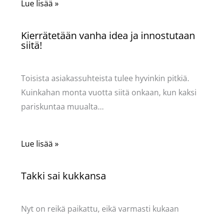
Lue lisää »
Kierrätetään vanha idea ja innostutaan
siitä!
Käsityöt
/ Kirjoittaja
Pellavasydän
Toisista asiakassuhteista tulee hyvinkin pitkiä.
Kuinkahan monta vuotta siitä onkaan, kun kaksi
pariskuntaa muualta…
Lue lisää »
Takki sai kukkansa
Käsityöt
/ Kirjoittaja
Pellavasydän
Nyt on reikä paikattu, eikä varmasti kukaan