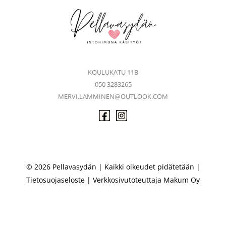
KOULUKATU 11B
050 3283265
MERVI.LAMMINEN@OUTLOOK.COM
© 2026 Pellavasydän | Kaikki oikeudet pidätetään |
Tietosuojaseloste
| Verkkosivutoteuttaja
Makum Oy