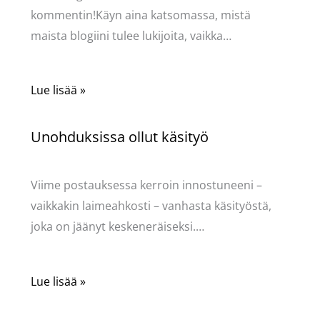
kommentin!Käyn aina katsomassa, mistä
maista blogiini tulee lukijoita, vaikka…
Lue lisää »
Unohduksissa ollut käsityö
Käsityöt
/ Kirjoittaja
Pellavasydän
Viime postauksessa kerroin innostuneeni –
vaikkakin laimeahkosti – vanhasta käsityöstä,
joka on jäänyt keskeneräiseksi.…
Lue lisää »