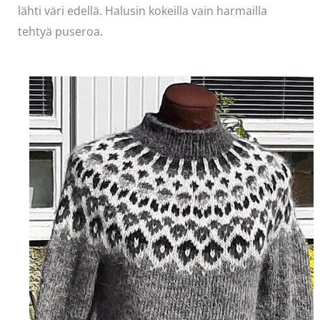
lähti väri edellä. Halusin kokeilla vain harmailla
tehtyä puseroa.