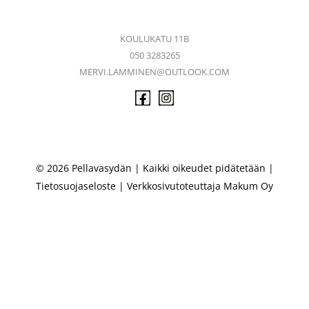
KOULUKATU 11B
050 3283265
MERVI.LAMMINEN@OUTLOOK.COM
© 2026 Pellavasydän | Kaikki oikeudet pidätetään |
Tietosuojaseloste
| Verkkosivutoteuttaja
Makum Oy