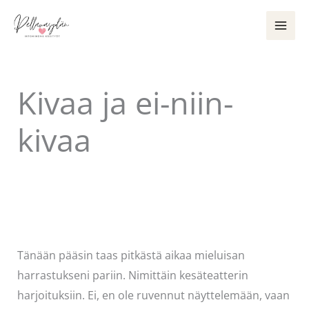
Siirry
sisältöön
Kivaa ja ei-niin-
kivaa
Kommentoi
/
Käsityöt
/ Kirjoittaja
Pellavasydän
Tänään pääsin taas pitkästä aikaa mieluisan
harrastukseni pariin. Nimittäin kesäteatterin
harjoituksiin. Ei, en ole ruvennut näyttelemään, vaan