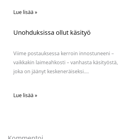
Lue lisää »
Unohduksissa ollut käsityö
Käsityöt
/ Kirjoittaja
Pellavasydän
Viime postauksessa kerroin innostuneeni –
vaikkakin laimeahkosti – vanhasta käsityöstä,
joka on jäänyt keskeneräiseksi.…
Lue lisää »
Kommentoi