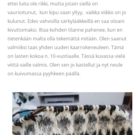
ettei luita ole rikki, mutta jotain siellä on
vaurioitunut, kun kipu vaan yltyy, vaikka viikko on jo
kulunut. Edes vahvoilla särkylääkkeillä en saa oloani
kivuttomaksi. Iltaa kohden tilanne pahenee, kun en
tietenkään malta olla tekemättä mitään. Olen saanut
valmiiksi taas yhden uuden kaarrokeneuleen. Tämä
on lasten kokoa n. 10-vuotiaalle. Tässä kuvassa vielä
viittä vaille valmis. Olen sen jo kastellut ja nyt neule
on kuivumassa pyyhkeen päällä.