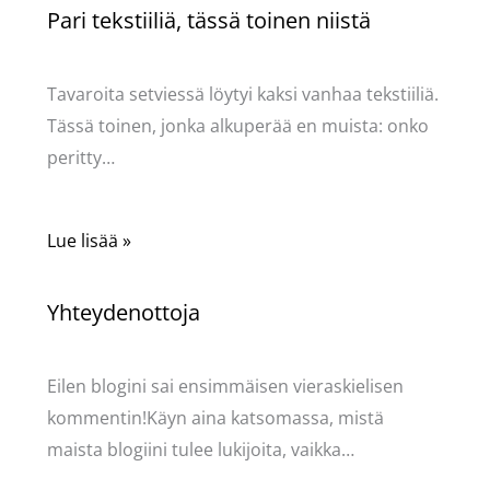
Pari tekstiiliä, tässä toinen niistä
Käsityöt
/ Kirjoittaja
Pellavasydän
Tavaroita setviessä löytyi kaksi vanhaa tekstiiliä.
Tässä toinen, jonka alkuperää en muista: onko
peritty…
Lue lisää »
Yhteydenottoja
Käsityöt
/ Kirjoittaja
Pellavasydän
Eilen blogini sai ensimmäisen vieraskielisen
kommentin!Käyn aina katsomassa, mistä
maista blogiini tulee lukijoita, vaikka…