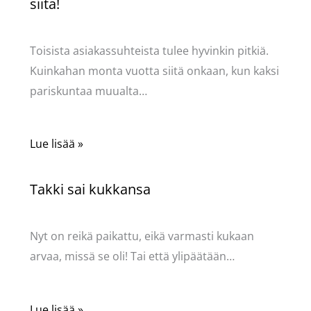
siitä!
Käsityöt
/ Kirjoittaja
Pellavasydän
Toisista asiakassuhteista tulee hyvinkin pitkiä.
Kuinkahan monta vuotta siitä onkaan, kun kaksi
pariskuntaa muualta…
Lue lisää »
Takki sai kukkansa
Käsityöt
/ Kirjoittaja
Pellavasydän
Nyt on reikä paikattu, eikä varmasti kukaan
arvaa, missä se oli! Tai että ylipäätään…
Lue lisää »