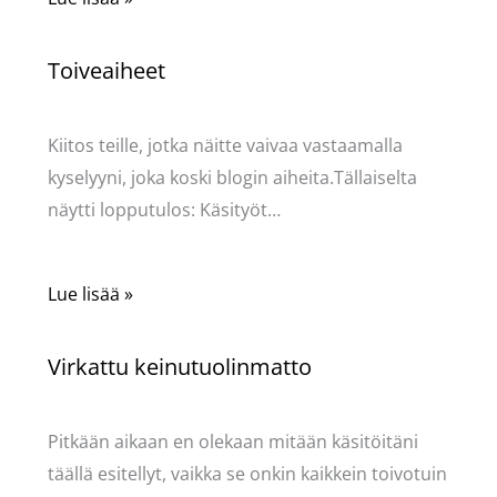
Toiveaiheet
Käsityöt
/ Kirjoittaja
Pellavasydän
Kiitos teille, jotka näitte vaivaa vastaamalla
kyselyyni, joka koski blogin aiheita.Tällaiselta
näytti lopputulos: Käsityöt…
Lue lisää »
Virkattu keinutuolinmatto
Käsityöt
/ Kirjoittaja
Pellavasydän
Pitkään aikaan en olekaan mitään käsitöitäni
täällä esitellyt, vaikka se onkin kaikkein toivotuin