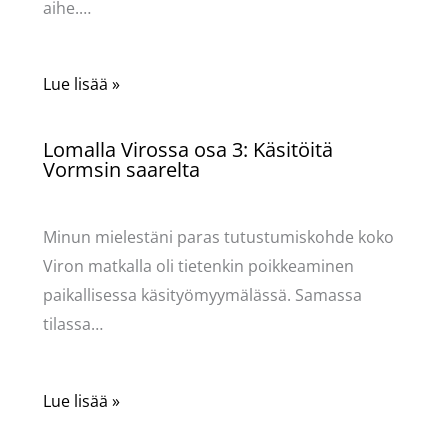
aihe.…
Lue lisää »
Lomalla Virossa osa 3: Käsitöitä
Vormsin saarelta
Käsityöt
/ Kirjoittaja
Pellavasydän
Minun mielestäni paras tutustumiskohde koko
Viron matkalla oli tietenkin poikkeaminen
paikallisessa käsityömyymälässä. Samassa
tilassa…
Lue lisää »