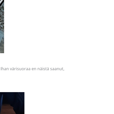
 Ihan värisuoraa en näistä saanut,