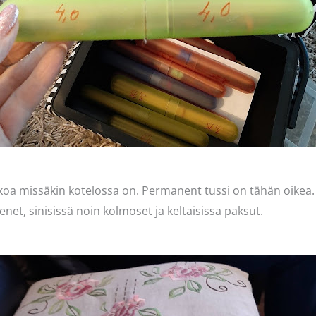
okoa missäkin kotelossa on. Permanent tussi on tähän oikea.
net, sinisissä noin kolmoset ja keltaisissa paksut.