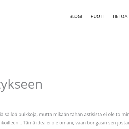
BLOGI
PUOTI
TIETOA
stykseen
irjoittaja
Pellavasydän
ä säilöä puikkoja, mutta mikään tähän astisista ei ole toimi
paikoilleen… Tämä idea ei ole omani, vaan bongasin sen jost