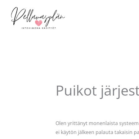
Siirry
sisältöön
Puikot järje
Kommentoi
/
Puodin kuulumiset
/ K
Olen yrittänyt monenlaista systeemi
ei käytön jälkeen palauta takaisin 