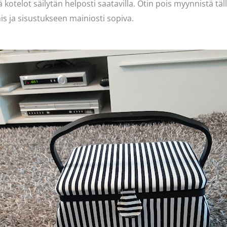
 kotelot säilytän helposti saatavilla. Otin pois myynnistä t
s ja sisustukseen mainiosti sopiva.