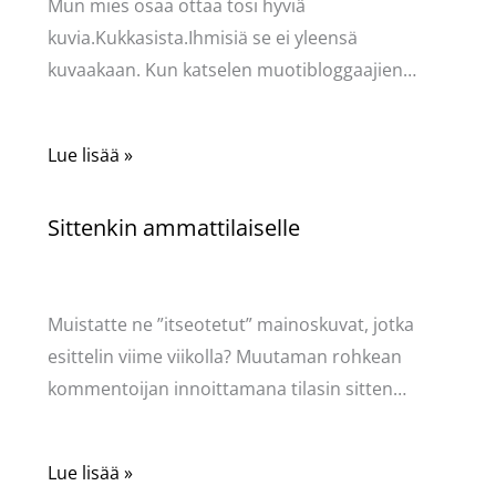
Mun mies osaa ottaa tosi hyviä
kuvia.Kukkasista.Ihmisiä se ei yleensä
kuvaakaan. Kun katselen muotibloggaajien…
Lue lisää »
Sittenkin ammattilaiselle
Kommentoi
/
Puodin kuulumiset
/ Kirjoittaja
Pellavasydän
Muistatte ne ”itseotetut” mainoskuvat, jotka
esittelin viime viikolla? Muutaman rohkean
kommentoijan innoittamana tilasin sitten…
Lue lisää »