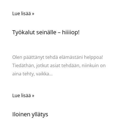
Lue lisää »
Työkalut seinälle – hiiiiop!
Kommentoi
/
Puodin kuulumiset
/ Kirjoittaja
Pellavasydän
Olen päättänyt tehdä elämästäni helppoa!
Tiedäthän, jotkut asiat tehdään, niinkuin on
aina tehty, vaikka…
Lue lisää »
Iloinen yllätys
Kommentoi
/
Mervi
,
Puodin kuulumiset
/ Kirjoittaja
Pellavasydän