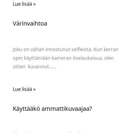
Lue lisää »
Värinvaihtoa
Kommentoi
/
Käsityöt
,
Puodin kuulumiset
/ Kirjoittaja
Pellavasydän
Joku on vähän innostunut selfieistä. Kun kerran
opin käyttämään kameran itselaukaisua, olen
sitten kuvannut……
Lue lisää »
Käyttääkö ammattikuvaajaa?
Kommentoi
/
Puodin kuulumiset
/ Kirjoittaja
Pellavasydän