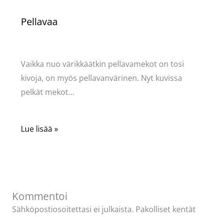
Pellavaa
Kommentoi
/
Käsityöt
,
Puodin kuulumiset
/ Kirjoittaja
Pellavasydän
Vaikka nuo värikkäätkin pellavamekot on tosi
kivoja, on myös pellavanvärinen. Nyt kuvissa
pelkät mekot…
Lue lisää »
Kommentoi
Sähköpostiosoitettasi ei julkaista.
Pakolliset kentät