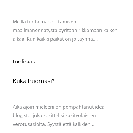
Kommentoi
/
Puodin kuulumiset
/ Kirjoittaja
Pellavasydän
Meillä tuota mahduttamisen
maailmanennätystä pyritään rikkomaan kaiken
aikaa. Kun kaikki paikat on jo täynnä,…
Lue lisää »
Kuka huomasi?
Kommentoi
/
Käsityöt
,
Puodin kuulumiset
/ Kirjoittaja
Pellavasydän
Aika ajoin mieleeni on pompahtanut idea
blogista, joka käsittelisi käsityöläisten
verotusasioita. Syystä että kaikkien…