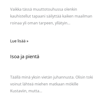
Vaikka tässä muuttotouhussa olenkin
kauhistellut tapaani säilyttää kaiken maailman
roinaa yli oman tarpeen, yllätyin…
Lue lisää »
Isoa ja pientä
Kommentoi
/
Puodin kuulumiset
/ Kirjoittaja
Pellavasydän
Täällä minä yksin vietän juhannusta. Olisin toki
voinut lähteä miehen matkaan mökille
Kustaviin, mutta…