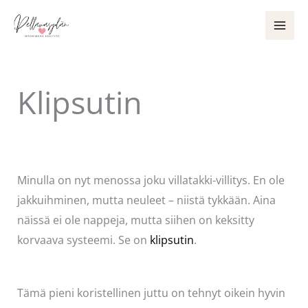
Siirry
sisältöön
Klipsutin
Kommentoi
/
Puodin kuulumiset
/ Kirjoittaja
Pellavasydän
Minulla on nyt menossa joku villatakki-villitys. En ole
jakkuihminen, mutta neuleet – niistä tykkään. Aina
näissä ei ole nappeja, mutta siihen on keksitty
korvaava systeemi. Se on
klipsutin
.
Tämä pieni koristellinen juttu on tehnyt oikein hyvin