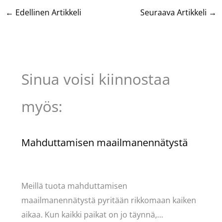
←
Edellinen Artikkeli
Seuraava Artikkeli
→
Sinua voisi kiinnostaa
myös:
Mahduttamisen maailmanennätystä
Kommentoi
/
Puodin kuulumiset
/ Kirjoittaja
Pellavasydän
Meillä tuota mahduttamisen
maailmanennätystä pyritään rikkomaan kaiken
aikaa. Kun kaikki paikat on jo täynnä,…