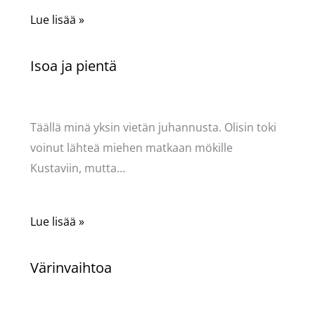
Lue lisää »
Isoa ja pientä
Kommentoi
/
Puodin kuulumiset
/ Kirjoittaja
Pellavasydän
Täällä minä yksin vietän juhannusta. Olisin toki
voinut lähteä miehen matkaan mökille
Kustaviin, mutta…
Lue lisää »
Värinvaihtoa
Kommentoi
/
Käsityöt
,
Puodin kuulumiset
/ Kirjoittaja
Pellavasydän