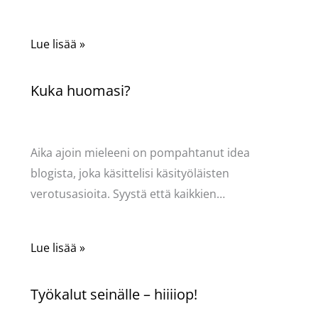
Lue lisää »
Kuka huomasi?
Kommentoi
/
Käsityöt
,
Puodin kuulumiset
/ Kirjoittaja
Pellavasydän
Aika ajoin mieleeni on pompahtanut idea
blogista, joka käsittelisi käsityöläisten
verotusasioita. Syystä että kaikkien…
Lue lisää »
Työkalut seinälle – hiiiiop!
Kommentoi
/
Puodin kuulumiset
/ Kirjoittaja