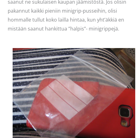
saanut ne sukulaisen kaupan jäämistöstä. Jos olisin
pakannut kaikki pieniin minigrip-pusseihin, olisi
hommalle tullut koko lailla hintaa, kun yht’äkkiä en
mistään saanut hankittua ”halpis”- minigrippejä.