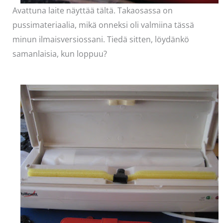
Avattuna laite näyttää tältä. Takaosassa on
pussimateriaalia, mikä onneksi oli valmiina tässä
minun ilmaisversiossani. Tiedä sitten, löydänkö
samanlaisia, kun loppuu?