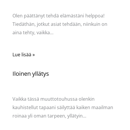
Pellavasydän
Olen päättänyt tehdä elämästäni helppoa!
Tiedäthän, jotkut asiat tehdään, niinkuin on
aina tehty, vaikka…
Lue lisää »
Iloinen yllätys
Kommentoi
/
Mervi
,
Puodin kuulumiset
/ Kirjoittaja
Pellavasydän
Vaikka tässä muuttotouhussa olenkin
kauhistellut tapaani säilyttää kaiken maailman
roinaa yli oman tarpeen, yllätyin…