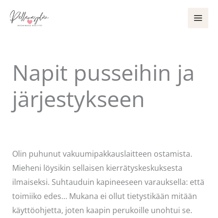
Siirry
sisältöön
Napit pusseihin ja
järjestykseen
Kommentoi
/
Puodin kuulumiset
/ Kirjoittaja
Pellavasydän
Olin puhunut vakuumipakkauslaitteen ostamista.
Mieheni löysikin sellaisen kierrätyskeskuksesta
ilmaiseksi. Suhtauduin kapineeseen varauksella: että
toimiiko edes… Mukana ei ollut tietystikään mitään
käyttöohjetta, joten kaapin perukoille unohtui se.