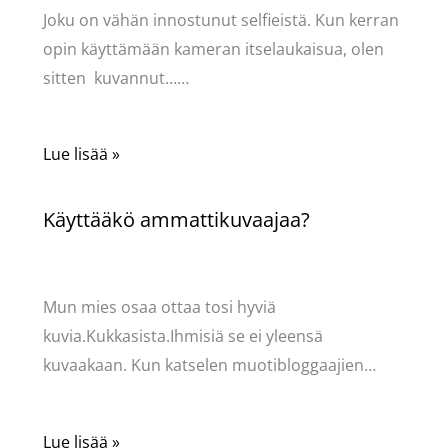
Joku on vähän innostunut selfieistä. Kun kerran
opin käyttämään kameran itselaukaisua, olen
sitten kuvannut……
Lue lisää »
Käyttääkö ammattikuvaajaa?
Kommentoi
/
Puodin kuulumiset
/ Kirjoittaja
Pellavasydän
Mun mies osaa ottaa tosi hyviä
kuvia.Kukkasista.Ihmisiä se ei yleensä
kuvaakaan. Kun katselen muotibloggaajien…
Lue lisää »