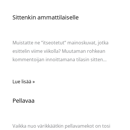
Sittenkin ammattilaiselle
Kommentoi
/
Puodin kuulumiset
/ Kirjoittaja
Pellavasydän
Muistatte ne ”itseotetut” mainoskuvat, jotka
esittelin viime viikolla? Muutaman rohkean
kommentoijan innoittamana tilasin sitten…
Lue lisää »
Pellavaa
Kommentoi
/
Käsityöt
,
Puodin kuulumiset
/ Kirjoittaja
Pellavasydän
Vaikka nuo värikkäätkin pellavamekot on tosi