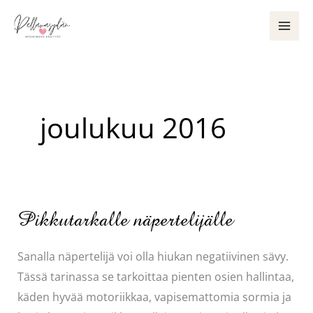
Siirry
sisältöön
joulukuu 2016
Pikkutarkalle näpertelijälle
Sanalla näpertelijä voi olla hiukan negatiivinen sävy.
Tässä tarinassa se tarkoittaa pienten osien hallintaa,
käden hyvää motoriikkaa, vapisemattomia sormia ja