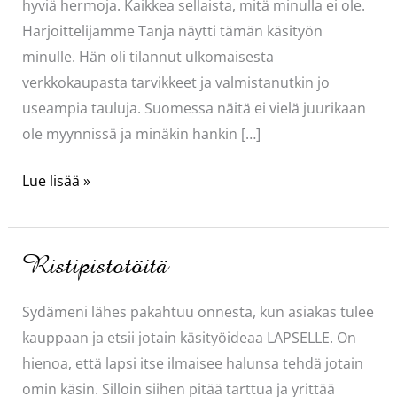
hyviä hermoja. Kaikkea sellaista, mitä minulla ei ole.
Harjoittelijamme Tanja näytti tämän käsityön
minulle. Hän oli tilannut ulkomaisesta
verkkokaupasta tarvikkeet ja valmistanutkin jo
useampia tauluja. Suomessa näitä ei vielä juurikaan
ole myynnissä ja minäkin hankin […]
Pikkutarkalle
Lue lisää »
näpertelijälle
Ristipistotöitä
Sydämeni lähes pakahtuu onnesta, kun asiakas tulee
kauppaan ja etsii jotain käsityöideaa LAPSELLE. On
hienoa, että lapsi itse ilmaisee halunsa tehdä jotain
omin käsin. Silloin siihen pitää tarttua ja yrittää