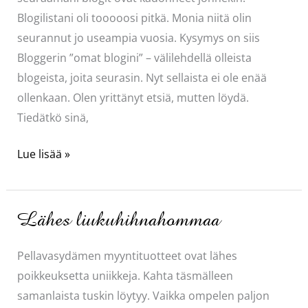
Blogilistani oli tooooosi pitkä. Monia niitä olin
seurannut jo useampia vuosia. Kysymys on siis
Bloggerin ”omat blogini” – välilehdellä olleista
blogeista, joita seurasin. Nyt sellaista ei ole enää
ollenkaan. Olen yrittänyt etsiä, mutten löydä.
Tiedätkö sinä,
Mihin
Lue lisää »
katosivat
blogini,
olenko
Lähes liukuhihnahommaa
minäkin
hukassa?
Pellavasydämen myyntituotteet ovat lähes
poikkeuksetta uniikkeja. Kahta täsmälleen
samanlaista tuskin löytyy. Vaikka ompelen paljon