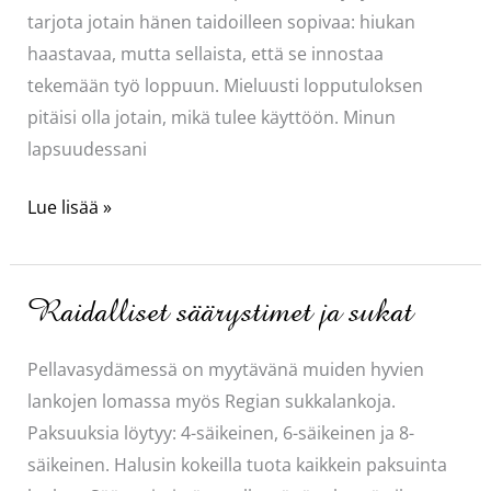
tarjota jotain hänen taidoilleen sopivaa: hiukan
haastavaa, mutta sellaista, että se innostaa
tekemään työ loppuun. Mieluusti lopputuloksen
pitäisi olla jotain, mikä tulee käyttöön. Minun
lapsuudessani
Ristipistotöitä
Lue lisää »
Raidalliset säärystimet ja sukat
Pellavasydämessä on myytävänä muiden hyvien
lankojen lomassa myös Regian sukkalankoja.
Paksuuksia löytyy: 4-säikeinen, 6-säikeinen ja 8-
säikeinen. Halusin kokeilla tuota kaikkein paksuinta