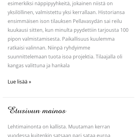
esimerkiksi näppipyyhkeitä, jokainen niistä on
yksilöllinen, valmistettu yksi kerrallaan. Historiansa
ensimmäisen ison tilauksen Pellavasydän sai reilu
kuukausi sitten, kun minulta pyydettiin tarjousta 100
pipon valmistamisesta. Paikallisuus kuulemma
ratkaisi valinnan. Niinpä ryhdyimme
suunnittelemaan tuota isoa projektia. Tilaajalla oli
kangas valittuna ja hankala
Lähes
Lue lisää »
liukuhihnahommaa
Etusivun mainos
Lehtimainonta on kallista. Muutaman kerran
vuodessa kuitenkin satsaan pari sataa euroa