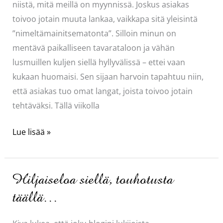
niistä, mitä meillä on myynnissä. Joskus asiakas
toivoo jotain muuta lankaa, vaikkapa sitä yleisintä
”nimeltämainitsematonta”. Silloin minun on
mentävä paikalliseen tavarataloon ja vähän
lusmuillen kuljen siellä hyllyvälissä – ettei vaan
kukaan huomaisi. Sen sijaan harvoin tapahtuu niin,
että asiakas tuo omat langat, joista toivoo jotain
tehtäväksi. Tällä viikolla
Malli
Lue lisää »
kiva,
lanka
ei
Hiljaiseloa siellä, touhotusta
aivan.
täällä…