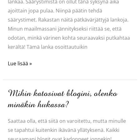
lankaa. Säärystimistä on ollut tänä syksynä aika
ajoittain jopa pulaa. Niinpä päätin tehdä
säärystimet. Rakastan näitä pätkävärjättyjä lankoja.
Minun maailmassani jännitykseksi riittää se, että
odotan, minkä värinen kohta seuraavaksi putkahtaa
kerältä! Tämä lanka osoittautuikin
Raidalliset
Lue lisää »
säärystimet
ja
sukat
Mihin katosivat blogini, olenko
minäkin hukassa?
Saattaa olla, että siitä on varoitettu, mutta minulle
se tapahtui kuitenkin ikävänä yllätyksenä. Kaikki
seuraamani blogit ovat kadonneet jonnekin!