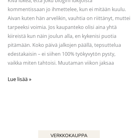
Kiva lukea, että joku blogini lukijoista
kommentissaan jo ihmettelee, kun ei mitään kuulu.
Aivan kuten hän arvelikin, vauhtia on riittänyt, muttei
tarpeeksi voimia. Jos kaupanteko olisi aina yhtä
kiireistä kun näin joulun alla, en kykenisi puotia
pitämään. Koko päivä jalkojen päällä, tepsuttelua
edestakaisin – ei siihen 100% työkyvytön pysty,
vaikka miten tahtoisi. Muutaman viikon jaksaa
Hiljaiseloa
Lue lisää »
siellä,
touhotusta
täällä…
VERKKOKAUPPA