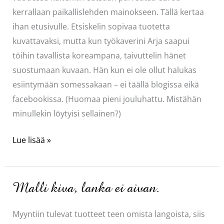
kerrallaan paikallislehden mainokseen. Tällä kertaa
ihan etusivulle. Etsiskelin sopivaa tuotetta
kuvattavaksi, mutta kun työkaverini Arja saapui
töihin tavallista koreampana, taivuttelin hänet
suostumaan kuvaan. Hän kun ei ole ollut halukas
esiintymään somessakaan – ei täällä blogissa eikä
facebookissa. (Huomaa pieni jouluhattu. Mistähän
minullekin löytyisi sellainen?)
Etusivun
Lue lisää »
mainos
Malli kiva, lanka ei aivan.
Myyntiin tulevat tuotteet teen omista langoista, siis