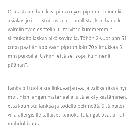
Oikeastaan ihan kiva pinta myös pipoon! Toinenkin
asiakas jo innostui tästä pipomallista, kun hänelle
valmiin työn esittelin. Ei tarvitse kummemmin
silmukoita laskea eikä sovitella. Tähän 2-vuotiaan 51
cm:n päähän sopivaan pipoon loin 70 silmukkaa 5
mm puikoilla. Uskon, että se ”sopii kuin nenä
päähän”.
Lanka oli tuollaista liukuvärjättyä. Ja vaikka tässä nyt
moitinkin langan materiaalia, sitä ei käy kiistäminen,
että kaunista lankaa ja todella pehmeää. Sitä paitsi
villa-allergisille tällaiset keinokuitulangat ovat ainut
mahdollisuus.