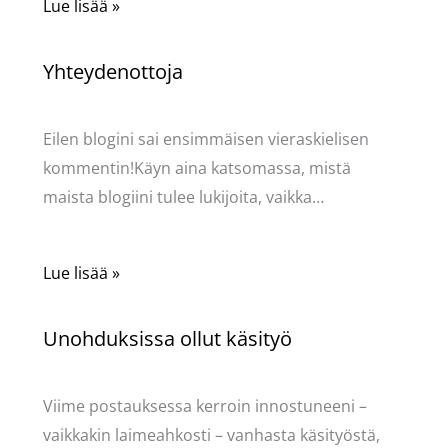
Lue lisää »
Yhteydenottoja
Käsityöt
/ Kirjoittaja
Pellavasydän
Eilen blogini sai ensimmäisen vieraskielisen
kommentin!Käyn aina katsomassa, mistä
maista blogiini tulee lukijoita, vaikka…
Lue lisää »
Unohduksissa ollut käsityö
Käsityöt
/ Kirjoittaja
Pellavasydän
Viime postauksessa kerroin innostuneeni –
vaikkakin laimeahkosti – vanhasta käsityöstä,