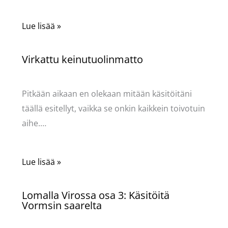
Lue lisää »
Virkattu keinutuolinmatto
Käsityöt
/ Kirjoittaja
Pellavasydän
Pitkään aikaan en olekaan mitään käsitöitäni
täällä esitellyt, vaikka se onkin kaikkein toivotuin
aihe.…
Lue lisää »
Lomalla Virossa osa 3: Käsitöitä
Vormsin saarelta
Käsityöt
/ Kirjoittaja
Pellavasydän