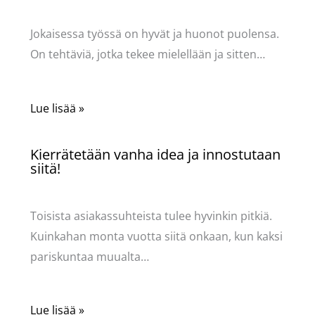
Käsityöt
/ Kirjoittaja
Pellavasydän
Jokaisessa työssä on hyvät ja huonot puolensa.
On tehtäviä, jotka tekee mielellään ja sitten…
Lue lisää »
Kierrätetään vanha idea ja innostutaan
siitä!
Käsityöt
/ Kirjoittaja
Pellavasydän
Toisista asiakassuhteista tulee hyvinkin pitkiä.
Kuinkahan monta vuotta siitä onkaan, kun kaksi
pariskuntaa muualta…
Lue lisää »