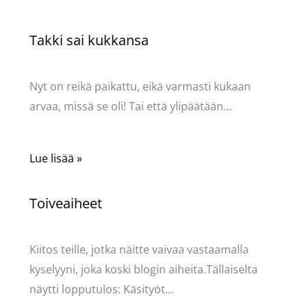
Takki sai kukkansa
Käsityöt
/ Kirjoittaja
Pellavasydän
Nyt on reikä paikattu, eikä varmasti kukaan
arvaa, missä se oli! Tai että ylipäätään…
Lue lisää »
Toiveaiheet
Käsityöt
/ Kirjoittaja
Pellavasydän
Kiitos teille, jotka näitte vaivaa vastaamalla
kyselyyni, joka koski blogin aiheita.Tällaiselta
näytti lopputulos: Käsityöt…