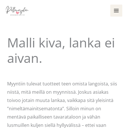
Siirry
sisältöön
Malli kiva, lanka ei
aivan.
Kommentoi
/
Käsityöt
/ Kirjoittaja
Pellavasydän
Myyntiin tulevat tuotteet teen omista langoista, siis
niistä, mitä meillä on myynnissä. Joskus asiakas
toivoo jotain muuta lankaa, vaikkapa sitä yleisintä
”nimeltämainitsematonta”. Silloin minun on
mentävä paikalliseen tavarataloon ja vähän
lusmuillen kuljen siellä hyllyvälissä – ettei vaan