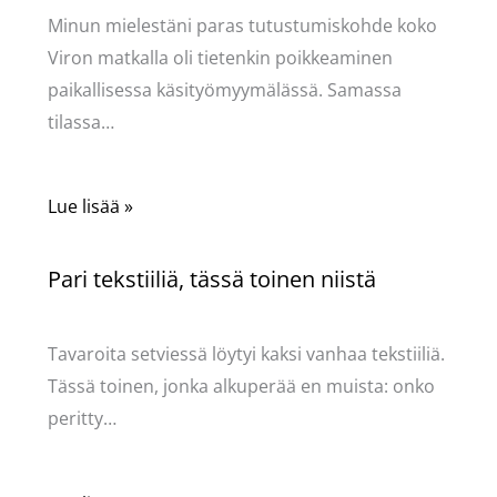
Minun mielestäni paras tutustumiskohde koko
Viron matkalla oli tietenkin poikkeaminen
paikallisessa käsityömyymälässä. Samassa
tilassa…
Lue lisää »
Pari tekstiiliä, tässä toinen niistä
Käsityöt
/ Kirjoittaja
Pellavasydän
Tavaroita setviessä löytyi kaksi vanhaa tekstiiliä.
Tässä toinen, jonka alkuperää en muista: onko
peritty…