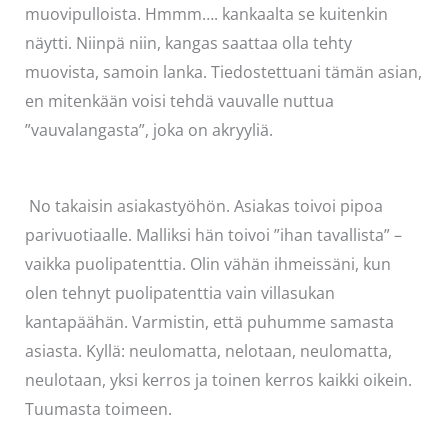
muovipulloista. Hmmm…. kankaalta se kuitenkin
näytti. Niinpä niin, kangas saattaa olla tehty
muovista, samoin lanka. Tiedostettuani tämän asian,
en mitenkään voisi tehdä vauvalle nuttua
”vauvalangasta”, joka on akryyliä.
No takaisin asiakastyöhön. Asiakas toivoi pipoa
parivuotiaalle. Malliksi hän toivoi ”ihan tavallista” –
vaikka puolipatenttia. Olin vähän ihmeissäni, kun
olen tehnyt puolipatenttia vain villasukan
kantapäähän. Varmistin, että puhumme samasta
asiasta. Kyllä: neulomatta, nelotaan, neulomatta,
neulotaan, yksi kerros ja toinen kerros kaikki oikein.
Tuumasta toimeen.