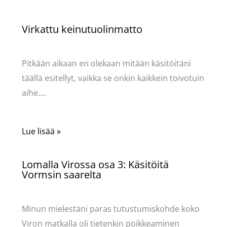
Virkattu keinutuolinmatto
Käsityöt
/ Kirjoittaja
Pellavasydän
Pitkään aikaan en olekaan mitään käsitöitäni
täällä esitellyt, vaikka se onkin kaikkein toivotuin
aihe.…
Lue lisää »
Lomalla Virossa osa 3: Käsitöitä
Vormsin saarelta
Käsityöt
/ Kirjoittaja
Pellavasydän
Minun mielestäni paras tutustumiskohde koko
Viron matkalla oli tietenkin poikkeaminen