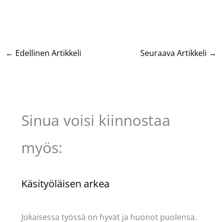
←
Edellinen Artikkeli
Seuraava Artikkeli
→
Sinua voisi kiinnostaa
myös:
Käsityöläisen arkea
Käsityöt
/ Kirjoittaja
Pellavasydän
Jokaisessa työssä on hyvät ja huonot puolensa.