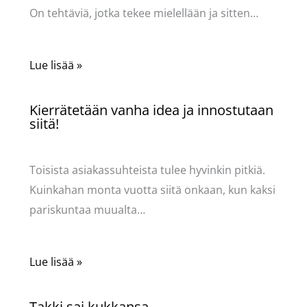
On tehtäviä, jotka tekee mielellään ja sitten…
Lue lisää »
Kierrätetään vanha idea ja innostutaan
siitä!
Käsityöt
/ Kirjoittaja
Pellavasydän
Toisista asiakassuhteista tulee hyvinkin pitkiä.
Kuinkahan monta vuotta siitä onkaan, kun kaksi
pariskuntaa muualta…
Lue lisää »
Takki sai kukkansa