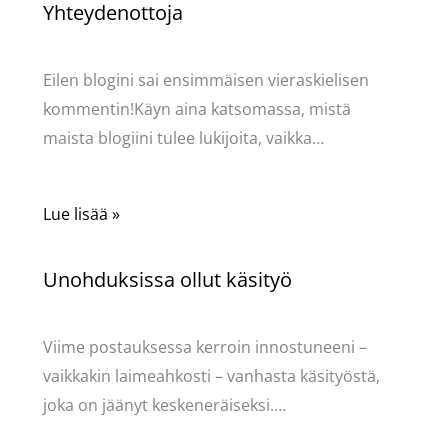
Yhteydenottoja
Käsityöt
/ Kirjoittaja
Pellavasydän
Eilen blogini sai ensimmäisen vieraskielisen
kommentin!Käyn aina katsomassa, mistä
maista blogiini tulee lukijoita, vaikka…
Lue lisää »
Unohduksissa ollut käsityö
Käsityöt
/ Kirjoittaja
Pellavasydän
Viime postauksessa kerroin innostuneeni –
vaikkakin laimeahkosti – vanhasta käsityöstä,
joka on jäänyt keskeneräiseksi.…