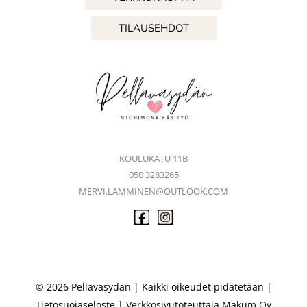
TILAUSEHDOT
KOULUKATU 11B
050 3283265
MERVI.LAMMINEN@OUTLOOK.COM
© 2026 Pellavasydän | Kaikki oikeudet pidätetään |
Tietosuojaseloste
| Verkkosivutoteuttaja
Makum Oy