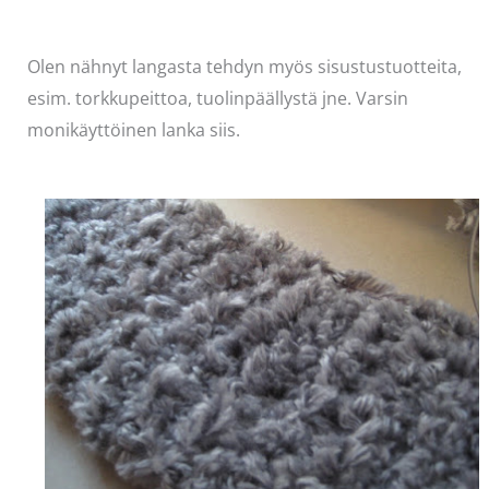
Olen nähnyt langasta tehdyn myös sisustustuotteita,
esim. torkkupeittoa, tuolinpäällystä jne. Varsin
monikäyttöinen lanka siis.