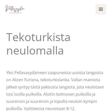
Siirry
sisältöön
Tekoturkista
neulomalla
Kommentoi
/
Käsityöt
/ Kirjoittaja
Pellavasydän
Yksi Pellavasydämeen saapuneista uusista langoista
on Alizen Furlana, tekoturkislanka. Vallan mainiota
jälkeä syntyy tästä paksusta langasta, jota neulotaan
tosi isoilla puikoilla. Aloitin kolmosen puikoilla ja
suurensin ja suurensin ja lopulta neuloin kympin
puikoilla. Vyötteessä neuvotaan 8-12.