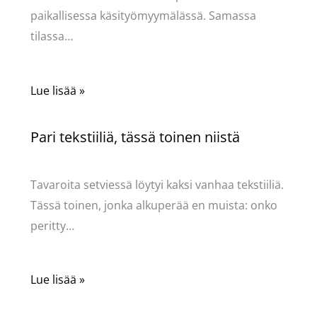
paikallisessa käsityömyymälässä. Samassa
tilassa…
Lue lisää »
Pari tekstiiliä, tässä toinen niistä
Käsityöt
/ Kirjoittaja
Pellavasydän
Tavaroita setviessä löytyi kaksi vanhaa tekstiiliä.
Tässä toinen, jonka alkuperää en muista: onko
peritty…
Lue lisää »