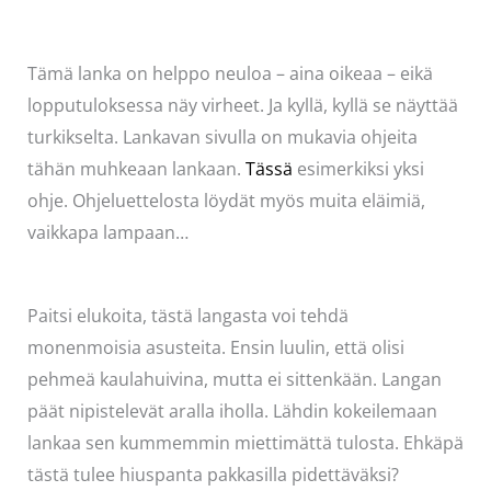
Tämä lanka on helppo neuloa – aina oikeaa – eikä
lopputuloksessa näy virheet. Ja kyllä, kyllä se näyttää
turkikselta. Lankavan sivulla on mukavia ohjeita
tähän muhkeaan lankaan.
Tässä
esimerkiksi yksi
ohje. Ohjeluettelosta löydät myös muita eläimiä,
vaikkapa lampaan…
Paitsi elukoita, tästä langasta voi tehdä
monenmoisia asusteita. Ensin luulin, että olisi
pehmeä kaulahuivina, mutta ei sittenkään. Langan
päät nipistelevät aralla iholla. Lähdin kokeilemaan
lankaa sen kummemmin miettimättä tulosta. Ehkäpä
tästä tulee hiuspanta pakkasilla pidettäväksi?