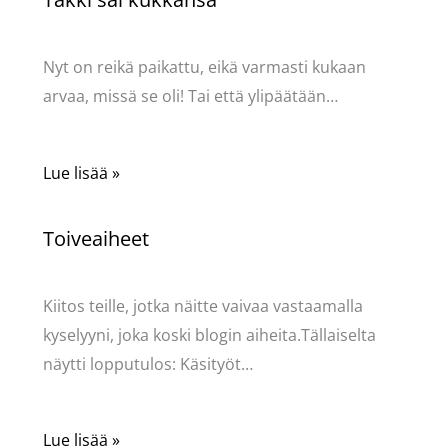
Käsityöt
/ Kirjoittaja
Pellavasydän
Nyt on reikä paikattu, eikä varmasti kukaan
arvaa, missä se oli! Tai että ylipäätään…
Lue lisää »
Toiveaiheet
Käsityöt
/ Kirjoittaja
Pellavasydän
Kiitos teille, jotka näitte vaivaa vastaamalla
kyselyyni, joka koski blogin aiheita.Tällaiselta
näytti lopputulos: Käsityöt…
Lue lisää »