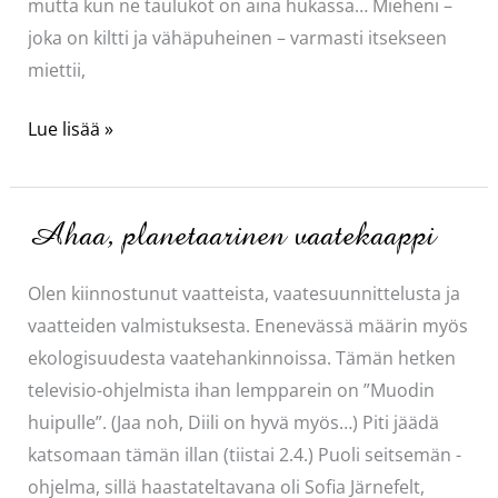
mutta kun ne taulukot on aina hukassa… Mieheni –
joka on kiltti ja vähäpuheinen – varmasti itsekseen
miettii,
Kätevä
Lue lisää »
Sukkamitta
Ahaa, planetaarinen vaatekaappi
Olen kiinnostunut vaatteista, vaatesuunnittelusta ja
vaatteiden valmistuksesta. Enenevässä määrin myös
ekologisuudesta vaatehankinnoissa. Tämän hetken
televisio-ohjelmista ihan lempparein on ”Muodin
huipulle”. (Jaa noh, Diili on hyvä myös…) Piti jäädä
katsomaan tämän illan (tiistai 2.4.) Puoli seitsemän -
ohjelma, sillä haastateltavana oli Sofia Järnefelt,