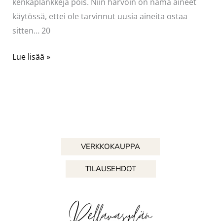
kenkäplankkeja pois. Niin harvoin on nämä aineet
käytössä, ettei ole tarvinnut uusia aineita ostaa
sitten… 20
Kenkien
Lue lisää »
keväthuolto
VERKKOKAUPPA
TILAUSEHDOT