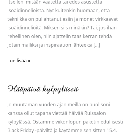
itselleni mitään vaatetta tai edes asustetta
isoäidinneliöistä. Nyt kuitenkin huomaan, että
tekniikka on pullahtanut esiin ja monet virkkaavat
isoäidinneliöitä. Miksen siis minäkin? Tai, jos ihan
rehellinen olen, niin ajattelin taas kerran tehdä
jotain malliksi ja inspiraation lähteeksi […]
Isoäidin
Lue lisää »
neliöistä
Hääpäivä kylpylässä
Jo muutaman vuoden ajan meillä on puolisoni
kanssa ollut tapana viettää häivää Ruissalon
kylpylässä. Ostamme viikonlopun paketin edullisesti
Black Friday -päiviltä ja käytämme sen sitten 15.4.