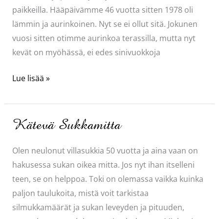
paikkeilla. Hääpäivämme 46 vuotta sitten 1978 oli
lämmin ja aurinkoinen. Nyt se ei ollut sitä. Jokunen
vuosi sitten otimme aurinkoa terassilla, mutta nyt
kevät on myöhässä, ei edes sinivuokkoja
Hääpäivä
Lue lisää »
kylpylässä
Kätevä Sukkamitta
Olen neulonut villasukkia 50 vuotta ja aina vaan on
hakusessa sukan oikea mitta. Jos nyt ihan itselleni
teen, se on helppoa. Toki on olemassa vaikka kuinka
paljon taulukoita, mistä voit tarkistaa
silmukkamäärät ja sukan leveyden ja pituuden,