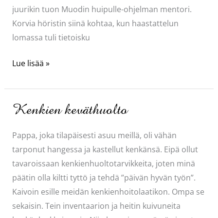
juurikin tuon Muodin huipulle-ohjelman mentori.
Korvia höristin siinä kohtaa, kun haastattelun
lomassa tuli tietoisku
Ahaa,
Lue lisää »
planetaarinen
vaatekaappi
Kenkien keväthuolto
Pappa, joka tilapäisesti asuu meillä, oli vähän
tarponut hangessa ja kastellut kenkänsä. Eipä ollut
tavaroissaan kenkienhuoltotarvikkeita, joten minä
päätin olla kiltti tyttö ja tehdä ”päivän hyvän työn”.
Kaivoin esille meidän kenkienhoitolaatikon. Ompa se
sekaisin. Tein inventaarion ja heitin kuivuneita