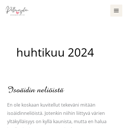
Siirry
sisältöön
huhtikuu 2024
Isoäidin neliöistä
En ole koskaan kuvitellut tekeväni mitään
isoäidinneliöistä. Jotenkin niihin liittyvä värien
yltäkylläisyys on kyllä kaunista, mutta en halua