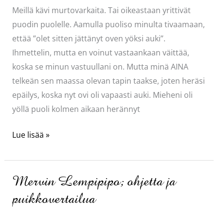
Meillä kävi murtovarkaita. Tai oikeastaan yrittivät
puodin puolelle. Aamulla puoliso minulta tivaamaan,
ettää ”olet sitten jättänyt oven yöksi auki”.
Ihmettelin, mutta en voinut vastaankaan väittää,
koska se minun vastuullani on. Mutta minä AINA
telkeän sen maassa olevan tapin taakse, joten heräsi
epäilys, koska nyt ovi oli vapaasti auki. Mieheni oli
yöllä puoli kolmen aikaan herännyt
Murtovarkaita
Lue lisää »
Mervin Lempipipo; ohjetta ja
puikkovertailua