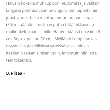
Halusin kokeilla muhkupipon neulomista ja valitsin
langaksi pehmeän Lempi-langan. Tein piposta niin
joustavan, että se mahtuu minun omaan isoon
(60cm) päähäni, mutta ei putoa tältä pikkuiselta
mallinukeltakaan silmille. Hänen päänsä on vain 49
cm. Styrox-pää on 52 cm. Meillä on Lempi-lankaa
myynnissä pastellisissa väreissä ja valitsinkin
itselleni vaalean sinisen värin. Innostuin niin, että
tein toisenkin,
Mervin
Lue lisää »
Lempipipo;
ohjetta
ja
puikkovertailua