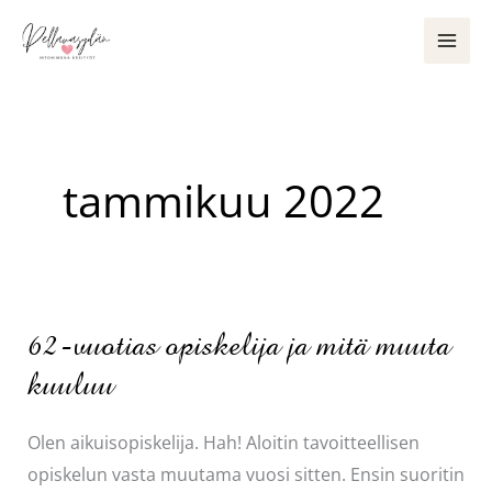
Siirry
sisältöön
tammikuu 2022
62-vuotias opiskelija ja mitä muuta
kuuluu
Olen aikuisopiskelija. Hah! Aloitin tavoitteellisen
opiskelun vasta muutama vuosi sitten. Ensin suoritin