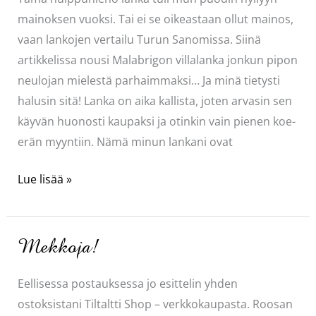
kuuluu
mainoksen vuoksi. Tai ei se oikeastaan ollut mainos,
vaan lankojen vertailu Turun Sanomissa. Siinä
artikkelissa nousi Malabrigon villalanka jonkun pipon
neulojan mielestä parhaimmaksi… Ja minä tietysti
halusin sitä! Lanka on aika kallista, joten arvasin sen
käyvän huonosti kaupaksi ja otinkin vain pienen koe-
erän myyntiin. Nämä minun lankani ovat
Huippuhieno
Lue lisää »
lanka
ja
kiva
Mekkoja!
pipo
Eellisessa postauksessa jo esittelin yhden
ostoksistani Tiltaltti Shop – verkkokaupasta. Roosan