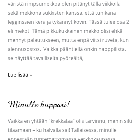
väristä rimpsumekkoa olen pitänyt tällä viikkolla
sekä mekkona sukkisten kanssa, että tunikana
legginssien kera ja tykännyt kovin. Tässä tulee osa 2
eli mekot. Tämä pikkukukkainen mekko olisi ehkä
mennyt palautukseen, mutta enpä viitsi ruveta, kun
alennusostos. Vaikka pääntiellä onkin napppilista,
se näyttää tavalliselta pyöreältä,
Mekkoja!
Lue lisää »
Minulle huppari!
Vaikka en yhtään ”krekkalaa” olis tarvinnu, menin silti
tilaamaan – ku halvalla sai! Tällaisessa, minulle
ennestään tuntemattomassa verkkokaupassa,