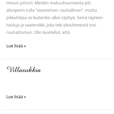
minun juttuni. Meidän makuuhuoneesta piti
alunperin tulla ”seesteinen, rauhallinen”, mutta
pikkuhiljaa se kuitenkin alkoi täyttyä. Seinä täyteen
tauluja ja vaaterekki, joka teki yleisilmeestä tosi
rauhattoman. Olin kuvitellut, että
Iloa
Lue lisää »
tauluista
Villasukkia
Villasukkia
Lue lisää »