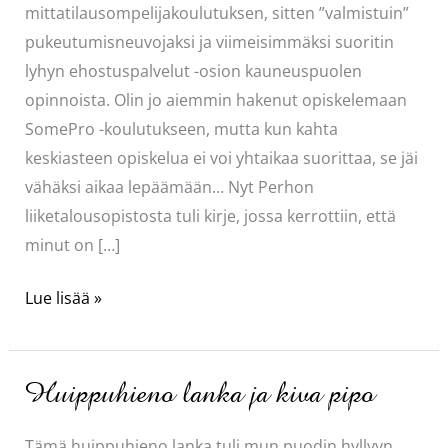
mittatilausompelijakoulutuksen, sitten ”valmistuin”
pukeutumisneuvojaksi ja viimeisimmäksi suoritin
lyhyn ehostuspalvelut -osion kauneuspuolen
opinnoista. Olin jo aiemmin hakenut opiskelemaan
SomePro -koulutukseen, mutta kun kahta
keskiasteen opiskelua ei voi yhtaikaa suorittaa, se jäi
vähäksi aikaa lepäämään… Nyt Perhon
liiketalousopistosta tuli kirje, jossa kerrottiin, että
minut on […]
62-
Lue lisää »
vuotias
opiskelija
ja
Huippuhieno lanka ja kiva pipo
mitä
muuta
Tämä huippuhieno lanka tuli mun puodin hyllyyn