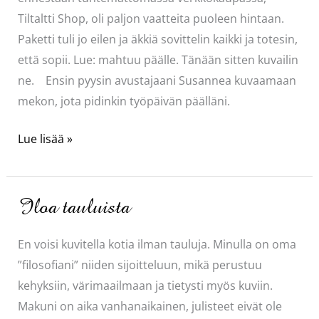
Tiltaltti Shop, oli paljon vaatteita puoleen hintaan.
Paketti tuli jo eilen ja äkkiä sovittelin kaikki ja totesin,
että sopii. Lue: mahtuu päälle. Tänään sitten kuvailin
ne. Ensin pyysin avustajaani Susannea kuvaamaan
mekon, jota pidinkin työpäivän päälläni.
Minulle
Lue lisää »
huppari!
Iloa tauluista
En voisi kuvitella kotia ilman tauluja. Minulla on oma
”filosofiani” niiden sijoitteluun, mikä perustuu
kehyksiin, värimaailmaan ja tietysti myös kuviin.
Makuni on aika vanhanaikainen, julisteet eivät ole