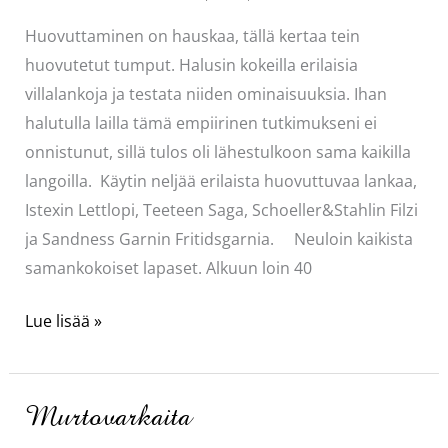
Huovuttaminen on hauskaa, tällä kertaa tein
huovutetut tumput. Halusin kokeilla erilaisia
villalankoja ja testata niiden ominaisuuksia. Ihan
halutulla lailla tämä empiirinen tutkimukseni ei
onnistunut, sillä tulos oli lähestulkoon sama kaikilla
langoilla. Käytin neljää erilaista huovuttuvaa lankaa,
Istexin Lettlopi, Teeteen Saga, Schoeller&Stahlin Filzi
ja Sandness Garnin Fritidsgarnia. Neuloin kaikista
samankokoiset lapaset. Alkuun loin 40
Huovutetut
Lue lisää »
tumput
ja
lankavertailu
Murtovarkaita