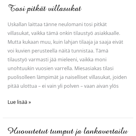
Tosi pitkät villasukat
Uskallan laittaa tänne neulomani tosi pitkät
villasukat, vaikka tämä onkin tilaustyö asiakkaalle.
Mutta kukaan muu, kuin lahjan tilaaja ja saaja eivät
voi kuvien perusteella näitä tunnistaa. Tämä
tilaustyö varmasti jää mieleeni, vaikka moni
unohtuukin vuosien varrella. Miesasiakas tilasi
puolisolleen lämpimät ja naiselliset villasukat, joiden
pitää ulottua – ei vain yli polven – vaan aivan ylös
Tosi
Lue lisää »
pitkät
villasukat
Huovutetut tumput ja lankavertailu