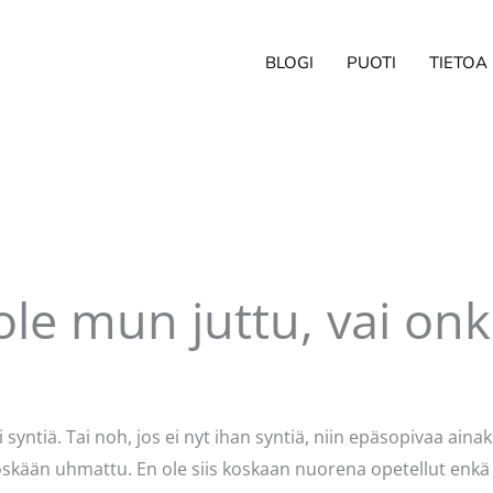
BLOGI
PUOTI
TIETOA
ole mun juttu, vai on
ittaja
Pellavasydän
ntiä. Tai noh, jos ei nyt ihan syntiä, niin epäsopivaa ainaki
skään uhmattu. En ole siis koskaan nuorena opetellut enkä 