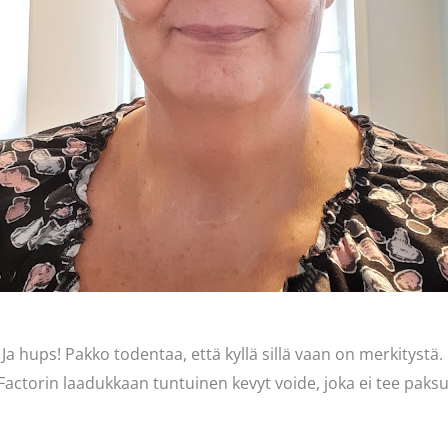
. Ja hups! Pakko todentaa, että kyllä sillä vaan on merkityst
actorin laadukkaan tuntuinen kevyt voide, joka ei tee paksu