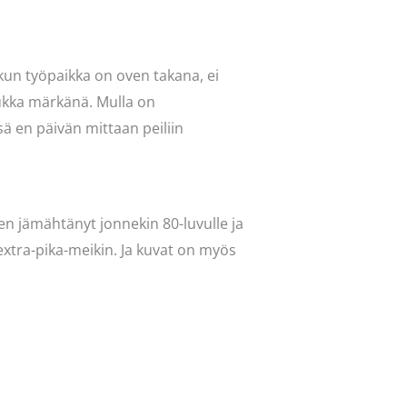
kun työpaikka on oven takana, ei
tukka märkänä. Mulla on
ä en päivän mittaan peiliin
len jämähtänyt jonnekin 80-luvulle ja
i extra-pika-meikin. Ja kuvat on myös