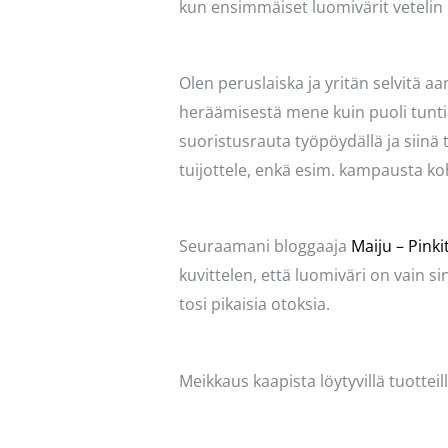
kun ensimmäiset luomivärit vetelin 
Olen peruslaiska ja yritän selvitä 
heräämisestä mene kuin puoli tuntia
suoristusrauta työpöydällä ja siinä 
tuijottele, enkä esim. kampausta ko
Seuraamani bloggaaja
Maiju – Pink
kuvittelen, että luomiväri on vain sin
tosi pikaisia otoksia.
Meikkaus kaapista löytyvillä tuotteil