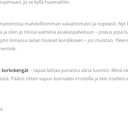
naamaani. Ja se kyllä huomattiin.
aamutoimista mahdollisimman vaivattomasti ja nopeasti. Nyt 
 ja olen jo töissä valmiina asiakaspalveluun – joskus jopa 
työn lomassa laitan hiukset kondikseen – jos muistan. Yleens
hentele.
it korkokengät
– tapaa laittaa punaista väriä luomiin. Minä o
istä. Päätin sitten vapun kunniaksi irroitella ja tein itsellen
la