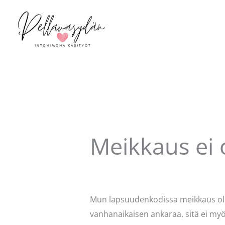
Siirry
sisältöön
Meikkaus ei 
Kommentoi
/
Kauneus & tyyli
/ Kirjo
Mun lapsuudenkodissa meikkaus oli sy
vanhanaikaisen ankaraa, sitä ei myö