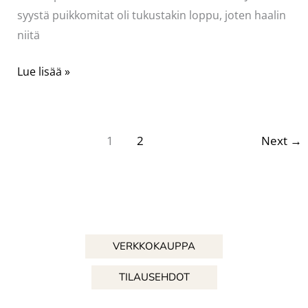
syystä puikkomitat oli tukustakin loppu, joten haalin
niitä
Neulojan
Lue lisää »
välttämätön
apuväline
1
2
Next
→
VERKKOKAUPPA
TILAUSEHDOT