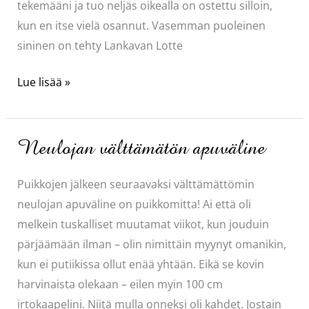
tekemääni ja tuo neljäs oikealla on ostettu silloin,
kun en itse vielä osannut. Vasemman puoleinen
sininen on tehty Lankavan Lotte
En
Lue lisää »
pysty
pysäyttämään…
Neulojan välttämätön apuväline
Puikkojen jälkeen seuraavaksi välttämättömin
neulojan apuväline on puikkomitta! Ai että oli
melkein tuskalliset muutamat viikot, kun jouduin
pärjäämään ilman – olin nimittäin myynyt omanikin,
kun ei putiikissa ollut enää yhtään. Eikä se kovin
harvinaista olekaan – eilen myin 100 cm
irtokaapelini. Niitä mulla onneksi oli kahdet. Jostain