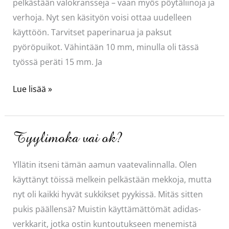
pelkästään valokransseja – vaan myös pöytäliinoja ja
verhoja. Nyt sen käsityön voisi ottaa uudelleen
käyttöön. Tarvitset paperinarua ja paksut
pyöröpuikot. Vähintään 10 mm, minulla oli tässä
työssä peräti 15 mm. Ja
Kiva
Lue lisää »
pääsiäisliina
Tyylimoka vai ok?
Yllätin itseni tämän aamun vaatevalinnalla. Olen
käyttänyt töissä melkein pelkästään mekkoja, mutta
nyt oli kaikki hyvät sukkikset pyykissä. Mitäs sitten
pukis päällensä? Muistin käyttämättömät adidas-
verkkarit, jotka ostin kuntoutukseen menemistä