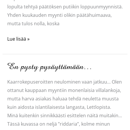
lopulta tehtyä päätöksen putiikin loppuunmyynnistä.
Yhden kuukauden myynti olikin päätähuimaava,
mutta tulos nolla, koska
Ihan
Lue lisää »
kiva
vuosi
–
En pysty pysäyttämään…
saako
niin
Kaarrokepuseroitten neulominen vaan jatkuu… Olen
sanoa?
ottanut kauppaan myyntiin monenlaisia villalankoja,
mutta harva asiakas haluaa tehdä neuletta muusta
kuin aidosta islantilaisesta langasta, Lettlopista.
Minä kuitenkin sinnikkäästi esittelen näitä muitakin…
Tässä kuvassa on neljä ”riddaria”, kolme minun