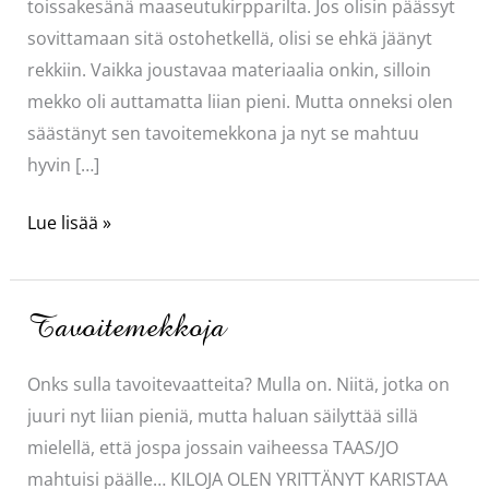
toissakesänä maaseutukirpparilta. Jos olisin päässyt
sovittamaan sitä ostohetkellä, olisi se ehkä jäänyt
rekkiin. Vaikka joustavaa materiaalia onkin, silloin
mekko oli auttamatta liian pieni. Mutta onneksi olen
säästänyt sen tavoitemekkona ja nyt se mahtuu
hyvin […]
Ihana
Lue lisää »
mekko
Tavoitemekkoja
Onks sulla tavoitevaatteita? Mulla on. Niitä, jotka on
juuri nyt liian pieniä, mutta haluan säilyttää sillä
mielellä, että jospa jossain vaiheessa TAAS/JO
mahtuisi päälle… KILOJA OLEN YRITTÄNYT KARISTAA