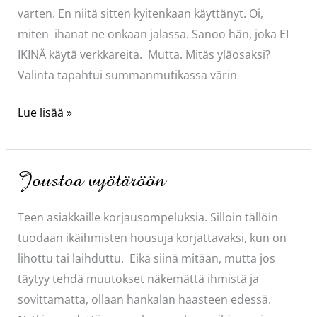
varten. En niitä sitten kyitenkaan käyttänyt. Oi,
miten ihanat ne onkaan jalassa. Sanoo hän, joka EI
IKINÄ käytä verkkareita. Mutta. Mitäs yläosaksi?
Valinta tapahtui summanmutikassa värin
Tyylimoka
Lue lisää »
vai
ok?
Joustoa vyötäröön
Teen asiakkaille korjausompeluksia. Silloin tällöin
tuodaan ikäihmisten housuja korjattavaksi, kun on
lihottu tai laihduttu. Eikä siinä mitään, mutta jos
täytyy tehdä muutokset näkemättä ihmistä ja
sovittamatta, ollaan hankalan haasteen edessä.