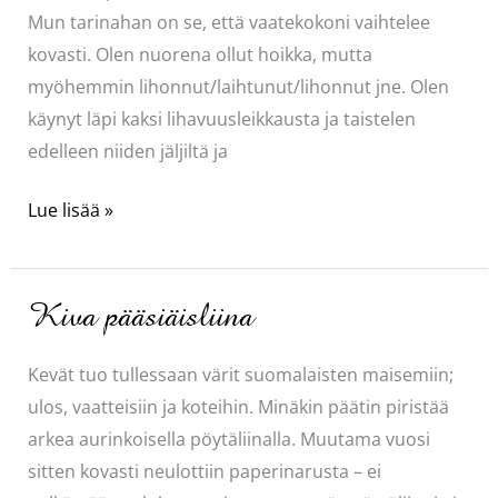
Mun tarinahan on se, että vaatekokoni vaihtelee
kovasti. Olen nuorena ollut hoikka, mutta
myöhemmin lihonnut/laihtunut/lihonnut jne. Olen
käynyt läpi kaksi lihavuusleikkausta ja taistelen
edelleen niiden jäljiltä ja
Tavoitemekkoja
Lue lisää »
Kiva pääsiäisliina
Kevät tuo tullessaan värit suomalaisten maisemiin;
ulos, vaatteisiin ja koteihin. Minäkin päätin piristää
arkea aurinkoisella pöytäliinalla. Muutama vuosi
sitten kovasti neulottiin paperinarusta – ei