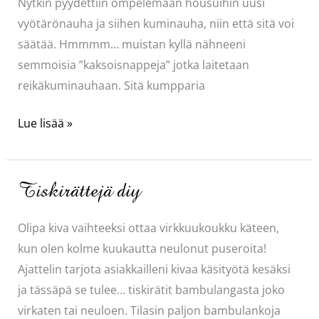
Nytkin pyydettiin ompelemaan housuihin uusi
vyötärönauha ja siihen kuminauha, niin että sitä voi
säätää. Hmmmm… muistan kyllä nähneeni
semmoisia ”kaksoisnappeja” jotka laitetaan
reikäkuminauhaan. Sitä kumpparia
Joustoa
Lue lisää »
vyötäröön
Tiskirättejä diy
Olipa kiva vaihteeksi ottaa virkkuukoukku käteen,
kun olen kolme kuukautta neulonut puseroita!
Ajattelin tarjota asiakkailleni kivaa käsityötä kesäksi
ja tässäpä se tulee… tiskirätit bambulangasta joko
virkaten tai neuloen. Tilasin paljon bambulankoja