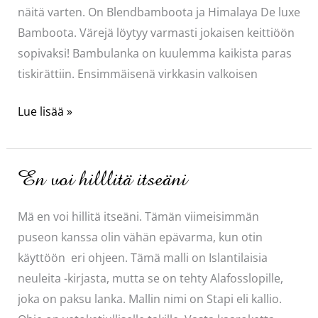
näitä varten. On Blendbamboota ja Himalaya De luxe
Bamboota. Värejä löytyy varmasti jokaisen keittiöön
sopivaksi! Bambulanka on kuulemma kaikista paras
tiskirättiin. Ensimmäisenä virkkasin valkoisen
Tiskirättejä
Lue lisää »
diy
En voi hilllitä itseäni
Mä en voi hillitä itseäni. Tämän viimeisimmän
puseon kanssa olin vähän epävarma, kun otin
käyttöön eri ohjeen. Tämä malli on Islantilaisia
neuleita -kirjasta, mutta se on tehty Alafosslopille,
joka on paksu lanka. Mallin nimi on Stapi eli kallio.