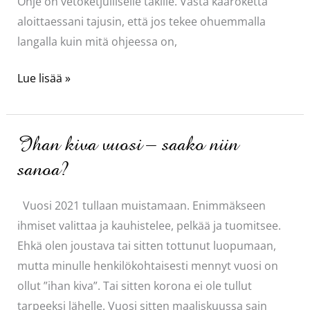
Ohje on vetoketjulliselle takille. Vasta kaaroketta
aloittaessani tajusin, että jos tekee ohuemmalla
langalla kuin mitä ohjeessa on,
En
Lue lisää »
voi
hilllitä
itseäni
Ihan kiva vuosi – saako niin
sanoa?
Vuosi 2021 tullaan muistamaan. Enimmäkseen
ihmiset valittaa ja kauhistelee, pelkää ja tuomitsee.
Ehkä olen joustava tai sitten tottunut luopumaan,
mutta minulle henkilökohtaisesti mennyt vuosi on
ollut ”ihan kiva”. Tai sitten korona ei ole tullut
tarpeeksi lähelle. Vuosi sitten maaliskuussa sain