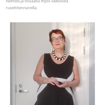
helmillä ja toisaalta myös valkoisilla
rusettitennareilla.