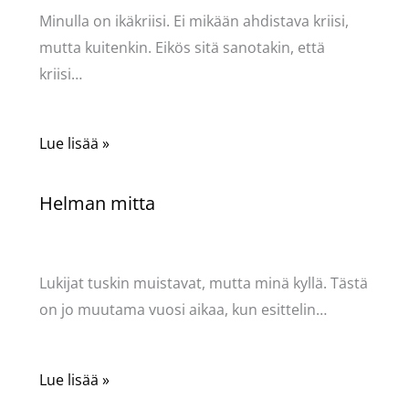
Minulla on ikäkriisi. Ei mikään ahdistava kriisi,
mutta kuitenkin. Eikös sitä sanotakin, että
kriisi…
Lue lisää »
Helman mitta
Kommentoi
/
Kauneus & tyyli
/ Kirjoittaja
Pellavasydän
Lukijat tuskin muistavat, mutta minä kyllä. Tästä
on jo muutama vuosi aikaa, kun esittelin…
Lue lisää »