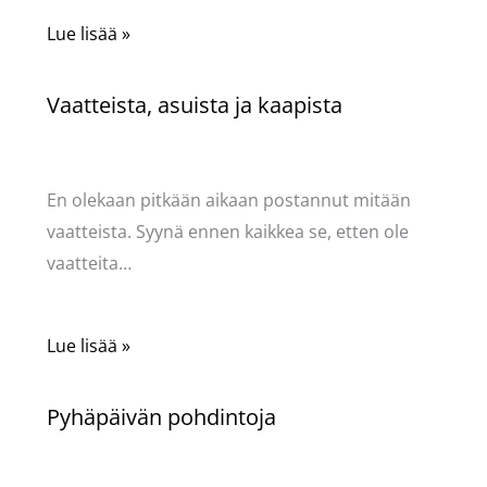
Lue lisää »
Vaatteista, asuista ja kaapista
Kommentoi
/
Kauneus & tyyli
,
Mervi
/ Kirjoittaja
Pellavasydän
En olekaan pitkään aikaan postannut mitään
vaatteista. Syynä ennen kaikkea se, etten ole
vaatteita…
Lue lisää »
Pyhäpäivän pohdintoja
Kommentoi
/
Kauneus & tyyli
,
Mervi
/ Kirjoittaja
Pellavasydän