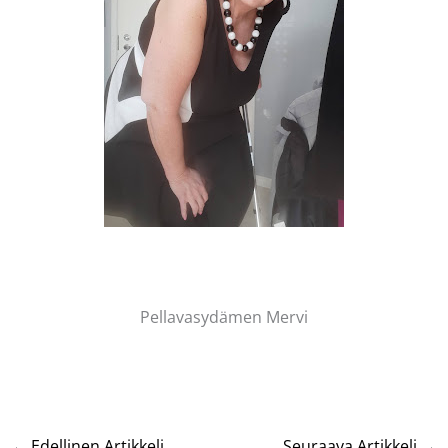
Pellavasydämen Mervi
←
Edellinen Artikkeli
Seuraava Artikkeli
→