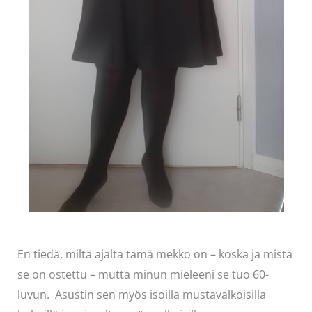
En tiedä, miltä ajalta tämä mekko on – koska ja mistä
se on ostettu – mutta minun mieleeni se tuo 60-
luvun. Asustin sen myös isoilla mustavalkoisilla