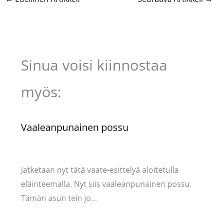
Sinua voisi kiinnostaa
myös:
Vaaleanpunainen possu
Kommentoi
/
Kauneus & tyyli
/ Kirjoittaja
Pellavasydän
Jatketaan nyt tätä vaate-esittelyä aloitetulla
eläinteemalla. Nyt siis vaaleanpunainen possu.
Tämän asun tein jo…