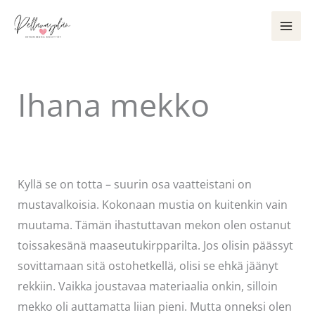
Siirry
sisältöön
Ihana mekko
Kommentoi
/
Kauneus & tyyli
/ Kirjoittaja
Pellavasydän
Kyllä se on totta – suurin osa vaatteistani on
mustavalkoisia. Kokonaan mustia on kuitenkin vain
muutama. Tämän ihastuttavan mekon olen ostanut
toissakesänä maaseutukirpparilta. Jos olisin päässyt
sovittamaan sitä ostohetkellä, olisi se ehkä jäänyt
rekkiin. Vaikka joustavaa materiaalia onkin, silloin
mekko oli auttamatta liian pieni. Mutta onneksi olen