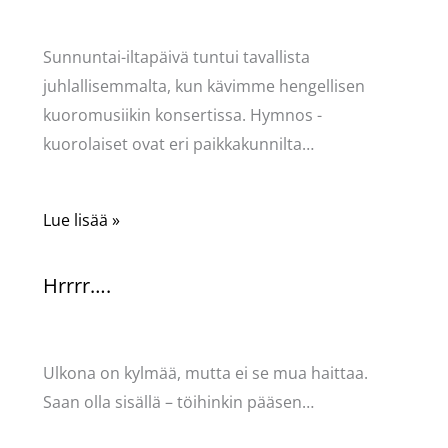
Pellavasydän
Sunnuntai-iltapäivä tuntui tavallista
juhlallisemmalta, kun kävimme hengellisen
kuoromusiikin konsertissa. Hymnos -
kuorolaiset ovat eri paikkakunnilta…
Lue lisää »
Hrrrr….
Kommentoi
/
Kauneus & tyyli
/ Kirjoittaja
Pellavasydän
Ulkona on kylmää, mutta ei se mua haittaa.
Saan olla sisällä – töihinkin pääsen…