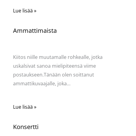
Lue lisää »
Ammattimaista
Kommentoi
/
Kauneus & tyyli
,
Mervi
/ Kirjoittaja
Pellavasydän
Kiitos niille muutamalle rohkealle, jotka
uskalsivat sanoa mielipiteensä viime
postaukseen.Tänään olen soittanut
ammattikuvaajalle, joka…
Lue lisää »
Konsertti
Kommentoi
/
Kauneus & tyyli
/ Kirjoittaja