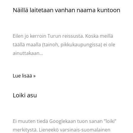
Näillä laitetaan vanhan naama kuntoon
Kommentoi
/
Kauneus & tyyli
/ Kirjoittaja
Pellavasydän
Eilen jo kerroin Turun reissusta. Koska meillä
täällä maalla (tainoh, pikkukaupungissa) ei ole
ainuttakaan…
Lue lisää »
Loiki asu
Kommentoi
/
Kauneus & tyyli
/ Kirjoittaja
Pellavasydän
Ei muuten tiedä Googlekaan tuon sanan ”loiki”
merkitystä. Lieneekö varsinais-suomalainen