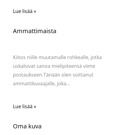
Lue lisää »
Ammattimaista
Kommentoi
/
Kauneus & tyyli
,
Mervi
/ Kirjoittaja
Pellavasydän
Kiitos niille muutamalle rohkealle, jotka
uskalsivat sanoa mielipiteensä viime
postaukseen.Tänään olen soittanut
ammattikuvaajalle, joka…
Lue lisää »
Oma kuva
Kommentoi
/
Mervi
/ Kirjoittaja
Pellavasydän