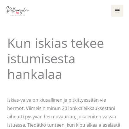
Siirry
sisältöön
Kun iskias tekee
istumisesta
hankalaa
Kommentoi
/
Mervi
/ Kirjoittaja
Pellavasydän
Iskias-vaiva on kiusallinen ja pitkittyessään vie
hermot. Viimeisin minun 20 lonkkaleikkauksestani
aiheutti pysyvän hermovaurion, joka eniten vaivaa
istuessa. Tiedätkö tunteen, kun kipu alkaa alaselästä