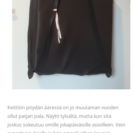
Keittiön pöydän ääressä on jo muutaman vuoden
ollut patjan pala. Näytti tylsältä, mutta kun sitä
joskus sokeutuu omille jokapäiväisille asioilleen. Vein