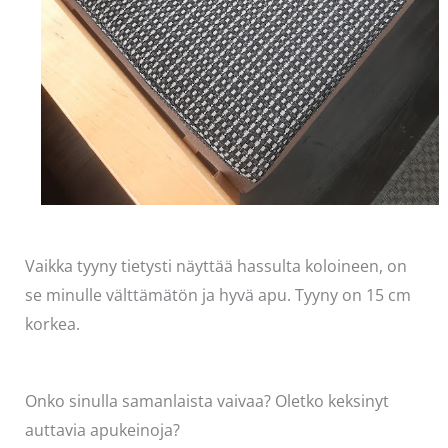
Vaikka tyyny tietysti näyttää hassulta koloineen, on
se minulle välttämätön ja hyvä apu. Tyyny on 15 cm
korkea.
Onko sinulla samanlaista vaivaa? Oletko keksinyt
auttavia apukeinoja?