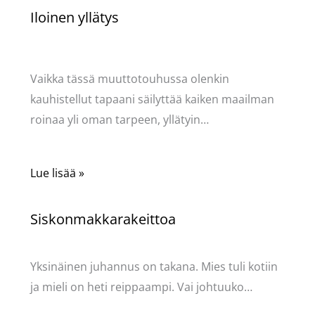
Iloinen yllätys
Kommentoi
/
Mervi
,
Puodin kuulumiset
/ Kirjoittaja
Pellavasydän
Vaikka tässä muuttotouhussa olenkin
kauhistellut tapaani säilyttää kaiken maailman
roinaa yli oman tarpeen, yllätyin…
Lue lisää »
Siskonmakkarakeittoa
Kommentoi
/
Mervi
/ Kirjoittaja
Pellavasydän
Yksinäinen juhannus on takana. Mies tuli kotiin
ja mieli on heti reippaampi. Vai johtuuko…