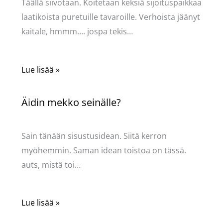
Täällä siivotaan. Koitetaan keksiä sijoituspaikkaa
laatikoista puretuille tavaroille. Verhoista jäänyt
kaitale, hmmm…. jospa tekis…
Lue lisää »
Äidin mekko seinälle?
Kommentoi
/
Mervi
/ Kirjoittaja
Pellavasydän
Sain tänään sisustusidean. Siitä kerron
myöhemmin. Saman idean toistoa on tässä.
auts, mistä toi…
Lue lisää »