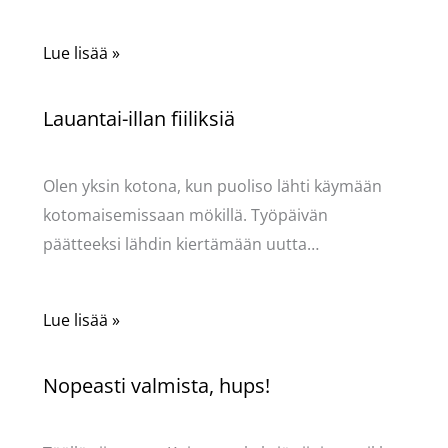
Lue lisää »
Lauantai-illan fiiliksiä
Kommentoi
/
Mervi
/ Kirjoittaja
Pellavasydän
Olen yksin kotona, kun puoliso lähti käymään
kotomaisemissaan mökillä. Työpäivän
päätteeksi lähdin kiertämään uutta…
Lue lisää »
Nopeasti valmista, hups!
Kommentoi
/
Mervi
/ Kirjoittaja
Pellavasydän