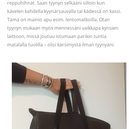
reppuhihnat. Saan tyynyn selkääni silloin kun
kävelen kahdella kyynärsauvalla tai kädessä on kassi.
Tämä on mainio apu esim. lentomatkoilla. Otan
tyynyn mukaan myös mennessäni vaikkapa kynsien
laittoon, missä joutuu istumaan parikin tuntia
matalalla tuolilla – olisi kärsimystä ilman tyynyäni.