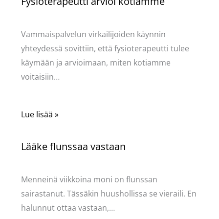
Fysioterapeutti arvioi kotiamme
Kommentoi
/
Mervi
/ Kirjoittaja
Pellavasydän
Vammaispalvelun virkailijoiden käynnin
yhteydessä sovittiin, että fysioterapeutti tulee
käymään ja arvioimaan, miten kotiamme
voitaisiin…
Lue lisää »
Lääke flunssaa vastaan
Kommentoi
/
Mervi
/ Kirjoittaja
Pellavasydän
Menneinä viikkoina moni on flunssan
sairastanut. Tässäkin huushollissa se vieraili. En
halunnut ottaa vastaan,…