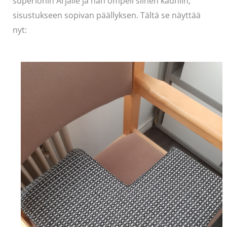
superlonin Arjalle ja hän ompeli siihen kauniin,
sisustukseen sopivan päällyksen. Tältä se näyttää
nyt: