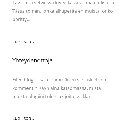
Tavaroita setviessä löytyi kaksi vanhaa tekstiiliä.
Tässä toinen, jonka alkuperää en muista: onko
peritty…
Lue lisää »
Yhteydenottoja
Käsityöt
/ Kirjoittaja
Pellavasydän
Eilen blogini sai ensimmäisen vieraskielisen
kommentin!Käyn aina katsomassa, mistä
maista blogiini tulee lukijoita, vaikka…
Lue lisää »