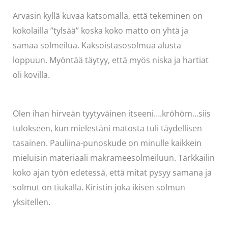
Arvasin kyllä kuvaa katsomalla, että tekeminen on
kokolailla ”tylsää” koska koko matto on yhtä ja
samaa solmeilua. Kaksoistasosolmua alusta
loppuun. Myöntää täytyy, että myös niska ja hartiat
oli kovilla.
Olen ihan hirveän tyytyväinen itseeni….kröhöm…siis
tulokseen, kun mielestäni matosta tuli täydellisen
tasainen. Pauliina-punoskude on minulle kaikkein
mieluisin materiaali makrameesolmeiluun. Tarkkailin
koko ajan työn edetessä, että mitat pysyy samana ja
solmut on tiukalla. Kiristin joka ikisen solmun
yksitellen.