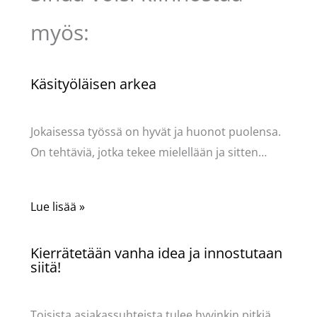
myös:
Käsityöläisen arkea
Käsityöt
/ Kirjoittaja
Pellavasydän
Jokaisessa työssä on hyvät ja huonot puolensa.
On tehtäviä, jotka tekee mielellään ja sitten…
Lue lisää »
Kierrätetään vanha idea ja innostutaan
siitä!
Käsityöt
/ Kirjoittaja
Pellavasydän
Toisista asiakassuhteista tulee hyvinkin pitkiä.