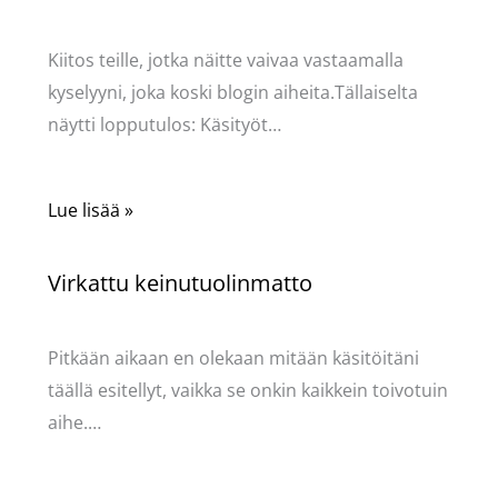
Käsityöt
/ Kirjoittaja
Pellavasydän
Kiitos teille, jotka näitte vaivaa vastaamalla
kyselyyni, joka koski blogin aiheita.Tällaiselta
näytti lopputulos: Käsityöt…
Lue lisää »
Virkattu keinutuolinmatto
Käsityöt
/ Kirjoittaja
Pellavasydän
Pitkään aikaan en olekaan mitään käsitöitäni
täällä esitellyt, vaikka se onkin kaikkein toivotuin
aihe.…