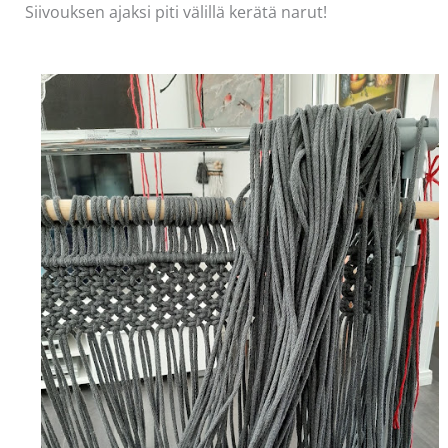
Siivouksen ajaksi piti välillä kerätä narut!