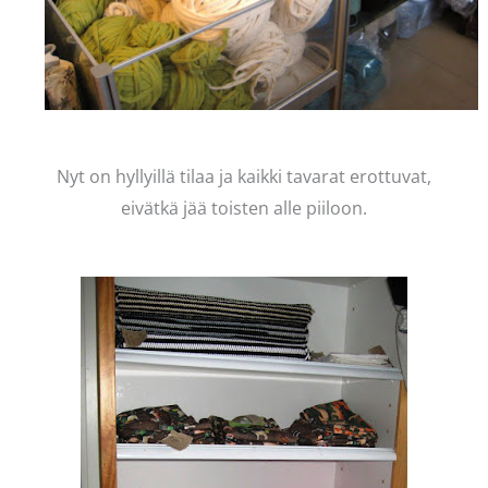
Nyt on hyllyillä tilaa ja kaikki tavarat erottuvat,
eivätkä jää toisten alle piiloon.