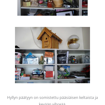
Hyllyn päätyyn on somistettu pääsiäisen keltaista ja
kevään vihreää.