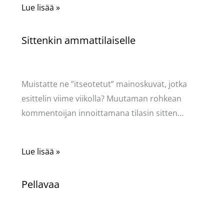
Lue lisää »
Sittenkin ammattilaiselle
Kommentoi
/
Puodin kuulumiset
/ Kirjoittaja
Pellavasydän
Muistatte ne ”itseotetut” mainoskuvat, jotka
esittelin viime viikolla? Muutaman rohkean
kommentoijan innoittamana tilasin sitten…
Lue lisää »
Pellavaa
Kommentoi
/
Käsityöt
,
Puodin kuulumiset
/ Kirjoittaja
Pellavasydän