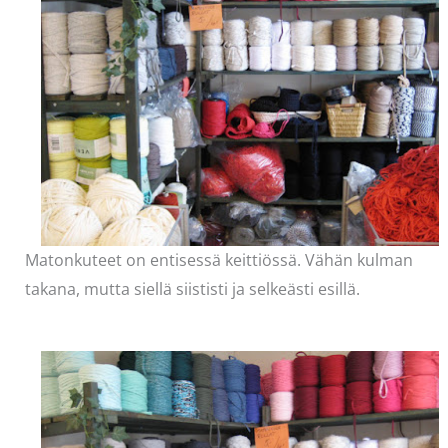
Matonkuteet on entisessä keittiössä. Vähän kulman
takana, mutta siellä siististi ja selkeästi esillä.