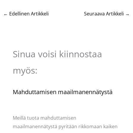
←
Edellinen Artikkeli
Seuraava Artikkeli
→
Sinua voisi kiinnostaa
myös:
Mahduttamisen maailmanennätystä
Kommentoi
/
Puodin kuulumiset
/ Kirjoittaja
Pellavasydän
Meillä tuota mahduttamisen
maailmanennätystä pyritään rikkomaan kaiken