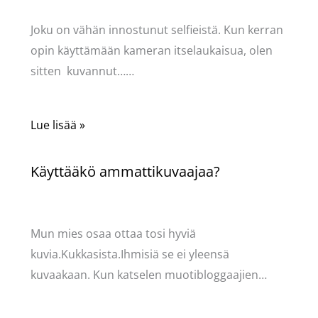
Pellavasydän
Joku on vähän innostunut selfieistä. Kun kerran
opin käyttämään kameran itselaukaisua, olen
sitten kuvannut……
Lue lisää »
Käyttääkö ammattikuvaajaa?
Kommentoi
/
Puodin kuulumiset
/ Kirjoittaja
Pellavasydän
Mun mies osaa ottaa tosi hyviä
kuvia.Kukkasista.Ihmisiä se ei yleensä
kuvaakaan. Kun katselen muotibloggaajien…