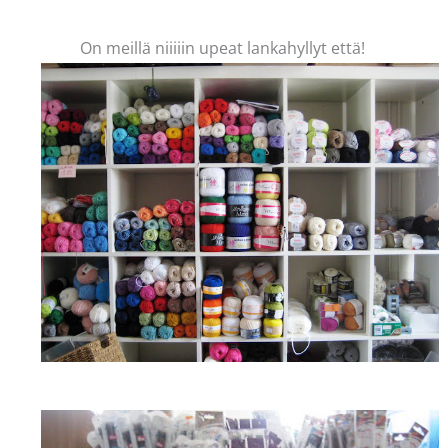
On meillä niiiiin upeat lankahyllyt että!