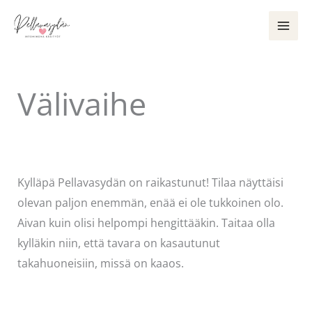
Siirry
sisältöön
Välivaihe
Kommentoi
/
Puodin kuulumiset
/ Kirjoittaja
Pellavasydän
Kylläpä Pellavasydän on raikastunut! Tilaa näyttäisi
olevan paljon enemmän, enää ei ole tukkoinen olo.
Aivan kuin olisi helpompi hengittääkin. Taitaa olla
kylläkin niin, että tavara on kasautunut
takahuoneisiin, missä on kaaos.