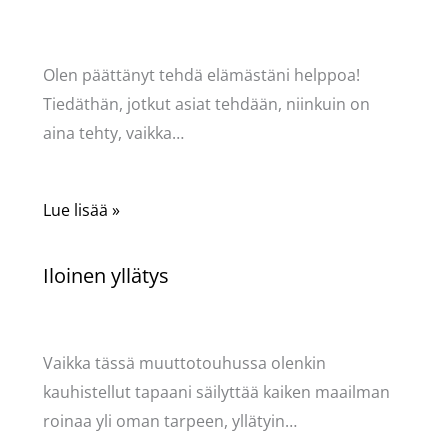
Kommentoi
/
Puodin kuulumiset
/ Kirjoittaja
Pellavasydän
Olen päättänyt tehdä elämästäni helppoa!
Tiedäthän, jotkut asiat tehdään, niinkuin on
aina tehty, vaikka…
Lue lisää »
Iloinen yllätys
Kommentoi
/
Mervi
,
Puodin kuulumiset
/ Kirjoittaja
Pellavasydän
Vaikka tässä muuttotouhussa olenkin
kauhistellut tapaani säilyttää kaiken maailman
roinaa yli oman tarpeen, yllätyin…