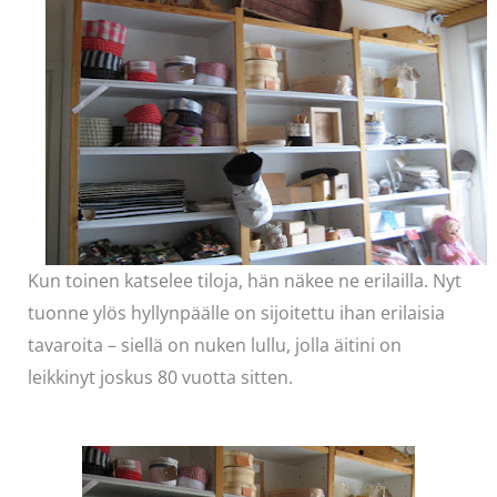
Kun toinen katselee tiloja, hän näkee ne erilailla. Nyt
tuonne ylös hyllynpäälle on sijoitettu ihan erilaisia
tavaroita – siellä on nuken lullu, jolla äitini on
leikkinyt joskus 80 vuotta sitten.