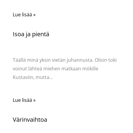
Lue lisää »
Isoa ja pientä
Kommentoi
/
Puodin kuulumiset
/ Kirjoittaja
Pellavasydän
Täällä minä yksin vietän juhannusta. Olisin toki
voinut lähteä miehen matkaan mökille
Kustaviin, mutta…
Lue lisää »
Värinvaihtoa
Kommentoi
/
Käsityöt
,
Puodin kuulumiset
/ Kirjoittaja