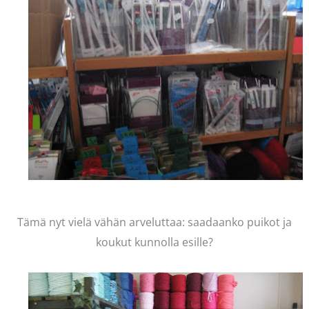
Tämä nyt vielä vähän arveluttaa: saadaanko puikot ja
koukut kunnolla esille?