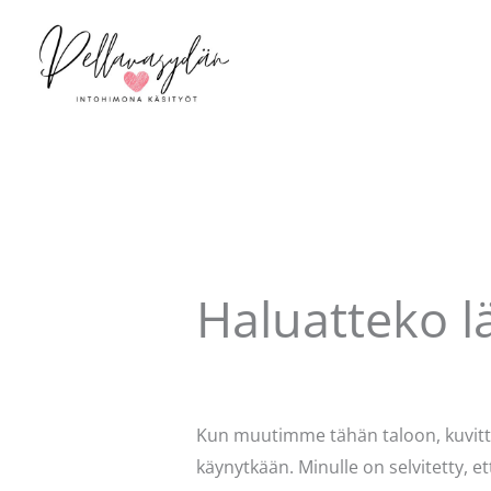
Siirry
sisältöön
Haluatteko l
Kommentoi
/
Puodin kuulumiset
/ K
Kun muutimme tähän taloon, kuvitte
käynytkään. Minulle on selvitetty, e