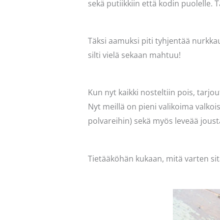
sekä putiikkiin että kodin puolelle. T
Täksi aamuksi piti tyhjentää nurkkaus
silti vielä sekaan mahtuu!
Kun nyt kaikki nosteltiin pois, tarj
Nyt meillä on pieni valikoima valkoi
polvareihin) sekä myös leveää joust
Tietääköhän kukaan, mitä varten sitä