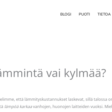
BLOGI
PUOTI
TIETOA
ämmintä vai kylmää?
irjoittaja
Pellavasydän
limme, että lämmityskustannukset laskevat, sillä talossa o
ttä
lämpöä karkaa
vanhojen, huonojen laitteiden vuoksi. Mie