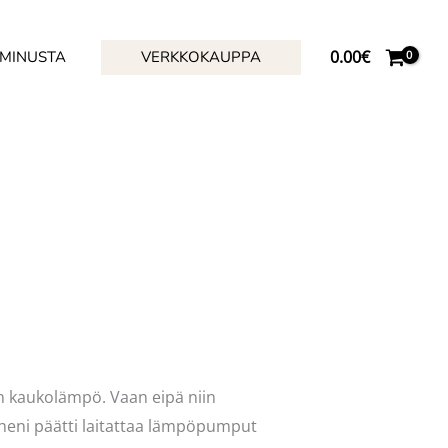
0.00
€
 MINUSTA
VERKKOKAUPPA
n kaukolämpö. Vaan eipä niin
heni päätti laitattaa lämpöpumput