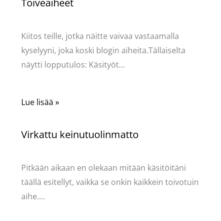
Toiveaiheet
Käsityöt
/ Kirjoittaja
Pellavasydän
Kiitos teille, jotka näitte vaivaa vastaamalla
kyselyyni, joka koski blogin aiheita.Tällaiselta
näytti lopputulos: Käsityöt…
Lue lisää »
Virkattu keinutuolinmatto
Käsityöt
/ Kirjoittaja
Pellavasydän
Pitkään aikaan en olekaan mitään käsitöitäni
täällä esitellyt, vaikka se onkin kaikkein toivotuin
aihe.…