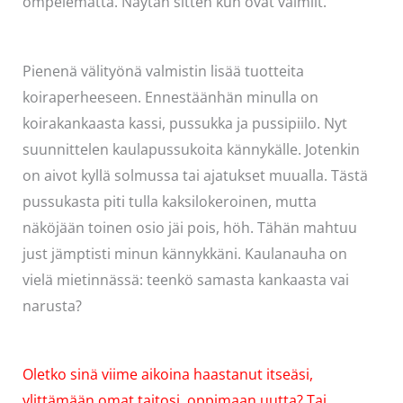
ompelematta. Näytän sitten kun ovat valmiit.
Pienenä välityönä valmistin lisää tuotteita
koiraperheeseen. Ennestäänhän minulla on
koirakankaasta kassi, pussukka ja pussipiilo. Nyt
suunnittelen kaulapussukoita kännykälle. Jotenkin
on aivot kyllä solmussa tai ajatukset muualla. Tästä
pussukasta piti tulla kaksilokeroinen, mutta
näköjään toinen osio jäi pois, höh. Tähän mahtuu
just jämptisti minun kännykkäni. Kaulanauha on
vielä mietinnässä: teenkö samasta kankaasta vai
narusta?
Oletko sinä viime aikoina haastanut itseäsi,
ylittämään omat taitosi, oppimaan uutta? Tai