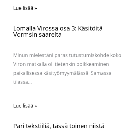
Lue lisää »
Lomalla Virossa osa 3: Käsitöitä
Vormsin saarelta
Käsityöt
/ Kirjoittaja
Pellavasydän
Minun mielestäni paras tutustumiskohde koko
Viron matkalla oli tietenkin poikkeaminen
paikallisessa käsityömyymälässä. Samassa
tilassa…
Lue lisää »
Pari tekstiiliä, tässä toinen niistä
Käsityöt
/ Kirjoittaja
Pellavasydän