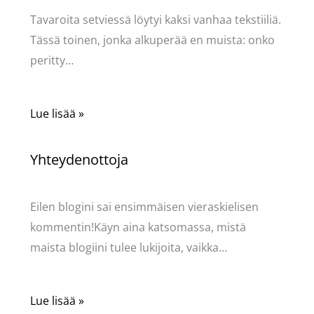
Tavaroita setviessä löytyi kaksi vanhaa tekstiiliä.
Tässä toinen, jonka alkuperää en muista: onko
peritty…
Lue lisää »
Yhteydenottoja
Käsityöt
/ Kirjoittaja
Pellavasydän
Eilen blogini sai ensimmäisen vieraskielisen
kommentin!Käyn aina katsomassa, mistä
maista blogiini tulee lukijoita, vaikka…
Lue lisää »