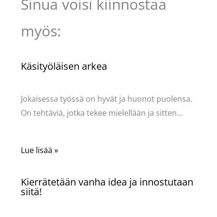
Sinua voisi kiinnostaa
myös:
Käsityöläisen arkea
Käsityöt
/ Kirjoittaja
Pellavasydän
Jokaisessa työssä on hyvät ja huonot puolensa.
On tehtäviä, jotka tekee mielellään ja sitten…
Lue lisää »
Kierrätetään vanha idea ja innostutaan
siitä!
Käsityöt
/ Kirjoittaja
Pellavasydän