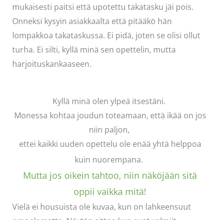
mukaisesti paitsi että upotettu takatasku jäi pois.
Onneksi kysyin asiakkaalta että pitääkö hän
lompakkoa takataskussa. Ei pidä, joten se olisi ollut
turha. Ei silti, kyllä minä sen opettelin, mutta
harjoituskankaaseen.
Kyllä minä olen ylpeä itsestäni.
Monessa kohtaa joudun toteamaan, että ikää on jos
niin paljon,
ettei kaikki uuden opettelu ole enää yhtä helppoa
kuin nuorempana.
Mutta jos oikein tahtoo, niin näköjään sitä
oppii vaikka mitä!
Vielä ei housuista ole kuvaa, kun on lahkeensuut