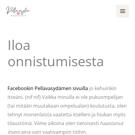
Siirry
sisältöön
Iloa
onnistumisesta
Kommentoi
/
Käsityöt
/ Kirjoittaja
Pellavasydän
Facebookin Pellavasydämen sivuilla
jo kehuinkin
itseäni. (nif nif) Vaikka minulla ei ole pukuompelijan
(tai mitään muutakaan ompelualan) koulutusta, olen
tehnyt monenlaista vaatetta itselleni ja hiukan myös
tilaustöinä. Viime aikoina olen tietoisesti
haastanut
itseni
aina vain vaativampiin töihin.