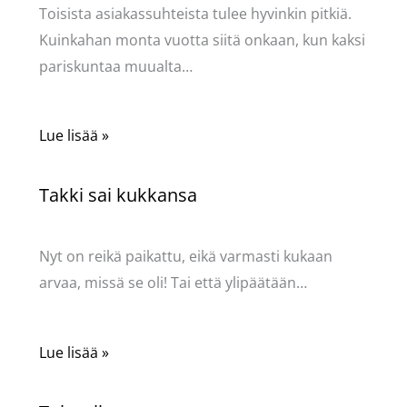
Toisista asiakassuhteista tulee hyvinkin pitkiä.
Kuinkahan monta vuotta siitä onkaan, kun kaksi
pariskuntaa muualta…
Lue lisää »
Takki sai kukkansa
Käsityöt
/ Kirjoittaja
Pellavasydän
Nyt on reikä paikattu, eikä varmasti kukaan
arvaa, missä se oli! Tai että ylipäätään…
Lue lisää »