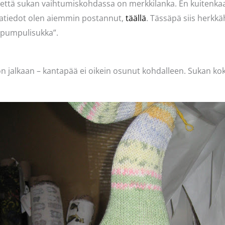
, että sukan vaihtumiskohdassa on merkkilanka. En kuitenkaa
nkatiedot olen aiemmin postannut,
täällä
. Tässäpä siis herkkä
 ”pumpulisukka”.
n jalkaan – kantapää ei oikein osunut kohdalleen. Sukan ko