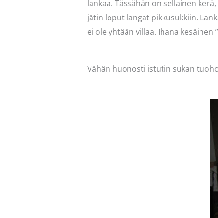
lankaa. Tässähän on sellainen kerä
jätin loput langat pikkusukkiin. La
ei ole yhtään villaa. Ihana kesäinen
Vähän huonosti istutin sukan tuoho