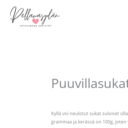
Siirry
sisältöön
Puuvillasuka
Kommentoi
/
Käsityöt
/ Kirjoittaja
P
Kyllä voi neulotut sukat suloiset ol
grammaa ja kerässä on 100g, joten saan