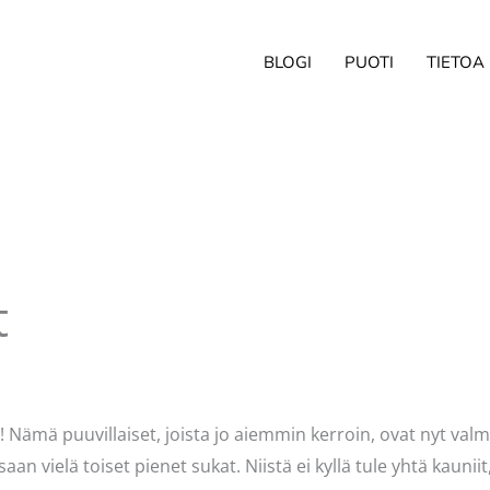
BLOGI
PUOTI
TIETOA
t
ellavasydän
la! Nämä puuvillaiset, joista jo aiemmin kerroin, ovat nyt va
 vielä toiset pienet sukat. Niistä ei kyllä tule yhtä kauniit, k