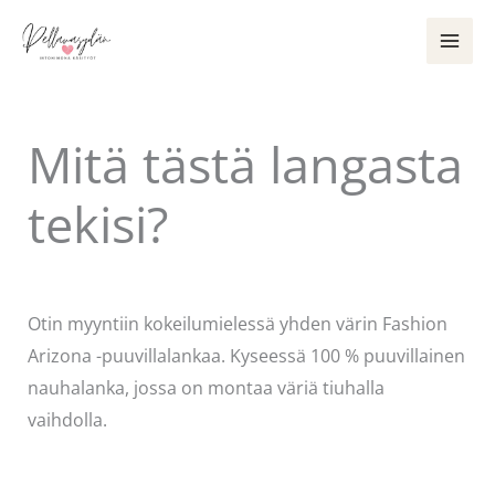
Siirry
sisältöön
Mitä tästä langasta
tekisi?
Kommentoi
/
Käsityöt
/ Kirjoittaja
Pellavasydän
Otin myyntiin kokeilumielessä yhden värin Fashion
Arizona -puuvillalankaa. Kyseessä 100 % puuvillainen
nauhalanka, jossa on montaa väriä tiuhalla
vaihdolla.