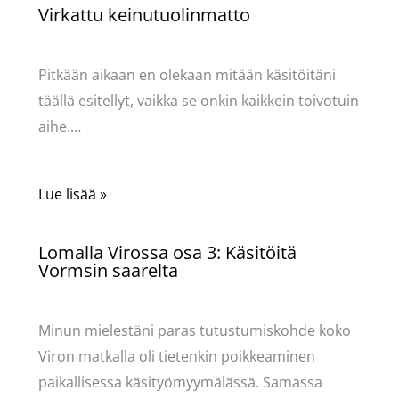
Virkattu keinutuolinmatto
Käsityöt
/ Kirjoittaja
Pellavasydän
Pitkään aikaan en olekaan mitään käsitöitäni
täällä esitellyt, vaikka se onkin kaikkein toivotuin
aihe.…
Lue lisää »
Lomalla Virossa osa 3: Käsitöitä
Vormsin saarelta
Käsityöt
/ Kirjoittaja
Pellavasydän
Minun mielestäni paras tutustumiskohde koko
Viron matkalla oli tietenkin poikkeaminen
paikallisessa käsityömyymälässä. Samassa