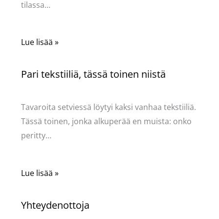
tilassa…
Lue lisää »
Pari tekstiiliä, tässä toinen niistä
Käsityöt
/ Kirjoittaja
Pellavasydän
Tavaroita setviessä löytyi kaksi vanhaa tekstiiliä.
Tässä toinen, jonka alkuperää en muista: onko
peritty…
Lue lisää »
Yhteydenottoja
Käsityöt
/ Kirjoittaja
Pellavasydän