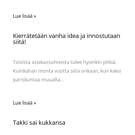
Lue lisää »
Kierrätetään vanha idea ja innostutaan
siitä!
Käsityöt
/ Kirjoittaja
Pellavasydän
Toisista asiakassuhteista tulee hyvinkin pitkiä.
Kuinkahan monta vuotta siitä onkaan, kun kaksi
pariskuntaa muualta…
Lue lisää »
Takki sai kukkansa
Käsityöt
/ Kirjoittaja
Pellavasydän