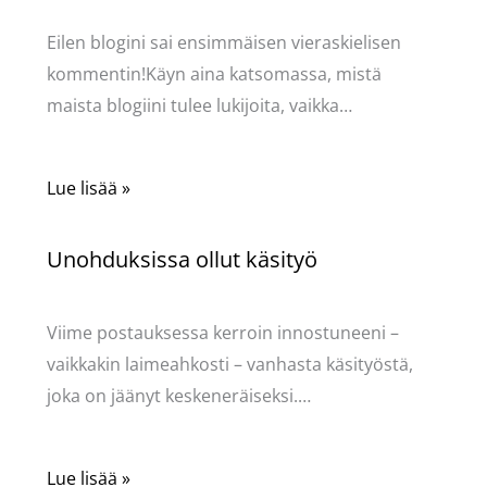
Eilen blogini sai ensimmäisen vieraskielisen
kommentin!Käyn aina katsomassa, mistä
maista blogiini tulee lukijoita, vaikka…
Lue lisää »
Unohduksissa ollut käsityö
Käsityöt
/ Kirjoittaja
Pellavasydän
Viime postauksessa kerroin innostuneeni –
vaikkakin laimeahkosti – vanhasta käsityöstä,
joka on jäänyt keskeneräiseksi.…
Lue lisää »