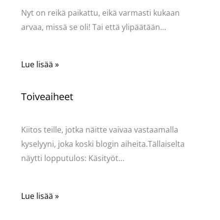
Nyt on reikä paikattu, eikä varmasti kukaan
arvaa, missä se oli! Tai että ylipäätään…
Lue lisää »
Toiveaiheet
Käsityöt
/ Kirjoittaja
Pellavasydän
Kiitos teille, jotka näitte vaivaa vastaamalla
kyselyyni, joka koski blogin aiheita.Tällaiselta
näytti lopputulos: Käsityöt…
Lue lisää »