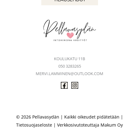
KOULUKATU 11B
050 3283265
MERVI.LAMMINEN@OUTLOOK.COM
© 2026 Pellavasydän | Kaikki oikeudet pidätetään |
Tietosuojaseloste
| Verkkosivutoteuttaja
Makum Oy