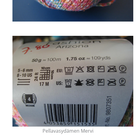
Pellavasydämen Mervi