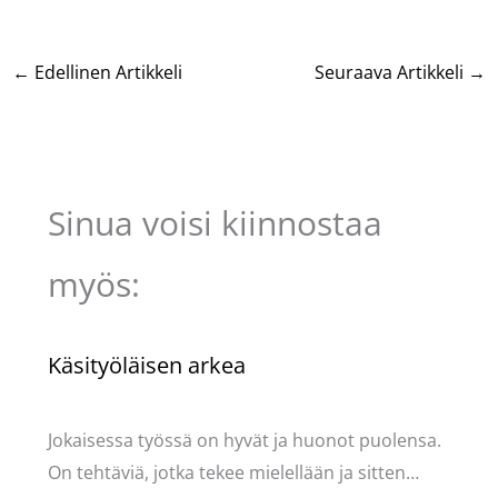
←
Edellinen Artikkeli
Seuraava Artikkeli
→
Sinua voisi kiinnostaa
myös:
Käsityöläisen arkea
Käsityöt
/ Kirjoittaja
Pellavasydän
Jokaisessa työssä on hyvät ja huonot puolensa.
On tehtäviä, jotka tekee mielellään ja sitten…