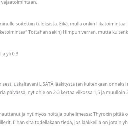
n vajaatoimintaan.
nulle soitettiin tuloksista. Eikä, mulla onkin liikatoimintaa!
liiketoimintaa” Tottahan sekin) Himpun verran, mutta kuitenk
la yli 0,3
misesti uskaltavani LISÄTÄ lääkitystä (en kuitenkaan onneksi 
iä päivässä, nyt ohje on 2-3 kertaa viikossa 1,5 ja muulloin 2
mauttanut ja nyt myös hoitaja puhelimessa: Thyroxin pitää o
illerit. Eihän sitä todellakaan tiedä, jos lääkkeillä on jotain y