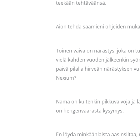
teekään tehtäväänsä.
Aion tehdä saamieni ohjeiden mukaa
Toinen vaiva on närästys, joka on t
vielä kahden vuoden jälkeenkin sy
päivä pilalla hirveän närästyksen v
Nexium?
Nämä on kuitenkin pikkuvaivoja ja lääk
on hengenvaarasta kysymys.
En löydä minkäänlaista aasinsiltaa, mi