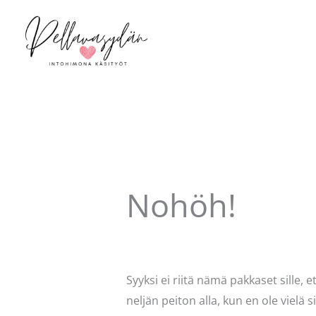
Siirry
sisältöön
Nohöh!
Kommentoi
/
Käsityöt
,
Mervi
/ Kirjo
Syyksi ei riitä nämä pakkaset sille, 
neljän peiton alla, kun en ole vielä