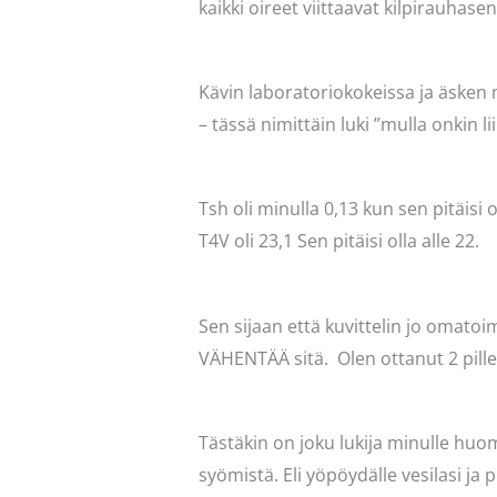
kaikki oireet viittaavat kilpirauhase
Kävin laboratoriokokeissa ja äsken mi
– tässä nimittäin luki ”mulla onkin 
Tsh oli minulla 0,13 kun sen pitäisi ol
T4V oli 23,1 Sen pitäisi olla alle 22.
Sen sijaan että kuvittelin jo omatoi
VÄHENTÄÄ sitä. Olen ottanut 2 piller
Tästäkin on joku lukija minulle huo
syömistä. Eli yöpöydälle vesilasi ja p