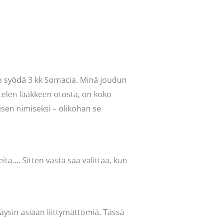
an syödä 3 kk Somacia. Minä joudun
elen lääkkeen otosta, on koko
isen nimiseksi – olikohan se
eita…. Sitten vasta saa valittaa, kun
 täysin asiaan liittymättömiä. Tässä