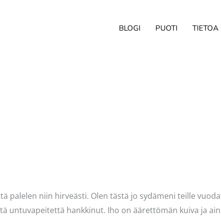
BLOGI
PUOTI
TIETOA
ittaja
Pellavasydän
että palelen niin hirveästi. Olen tästä jo sydämeni teille vuo
 sitä untuvapeitettä hankkinut. Iho on äärettömän kuiva ja ai