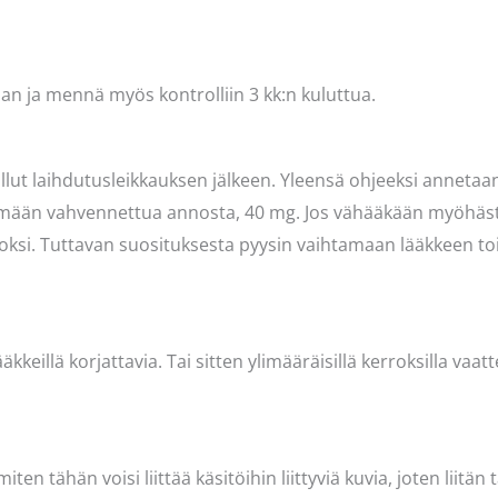
n ja mennä myös kontrolliin 3 kk:n kuluttua.
ullut laihdutusleikkauksen jälkeen. Yleensä ohjeeksi anneta
ömään vahvennettua annosta, 40 mg. Jos vähääkään myöhäst
uoksi. Tuttavan suosituksesta pyysin vaihtamaan lääkkeen to
keillä korjattavia. Tai sitten ylimääräisillä kerroksilla vaatt
ten tähän voisi liittää käsitöihin liittyviä kuvia, joten liitän