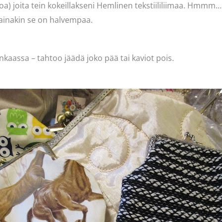
a) joita tein kokeillakseni Hemlinen tekstiililiimaa. Hmmm…
ainakin se on halvempaa.
kaassa – tahtoo jäädä joko pää tai kaviot pois.