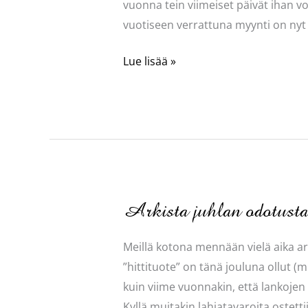
vuonna tein viimeiset päivät ihan voi
vuotiseen verrattuna myynti on nyt
Jouluun
Lue lisää »
asti
selvisin
”hengissä”
Arkista juhlan odotust
Meillä kotona mennään vielä aika ark
”hittituote” on tänä jouluna ollut (
kuin viime vuonnakin, että lankojen 
Kyllä muitakin lahjatavaroita ostetti