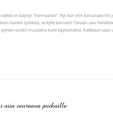
 ja väkeä on käynyt ”normaalisti”. Nyt kun otin kassaraportin 
ikoin liiankin työlästä, se kyllä kannatti! Tänään sain henkil
a jäi pyhien vuoksi muutama tunti käyttämättä. Kaikkiaan saan a
 niin seuraava puikoille