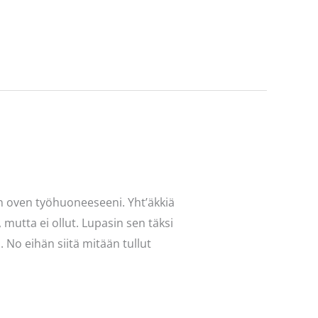
in oven työhuoneeseeni. Yht’äkkiä
 mutta ei ollut. Lupasin sen täksi
ä. No eihän siitä mitään tullut