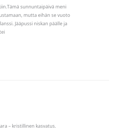
kkiin.Tämä sunnuntaipäivä meni
s avustamaan, mutta eihän se vuoto
anssi. Jääpussi niskan päälle ja
tei
a – kristillinen kasvatus.