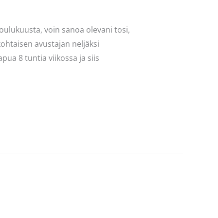
joulukuusta, voin sanoa olevani tosi,
ökohtaisen avustajan neljäksi
pua 8 tuntia viikossa ja siis