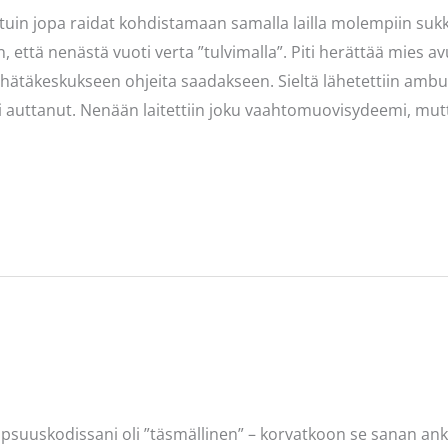
istuin jopa raidat kohdistamaan samalla lailla molempiin su
hen, että nenästä vuoti verta ”tulvimalla”. Piti herättää mie
 hätäkeskukseen ohjeita saadakseen. Sieltä lähetettiin ambul
auttanut. Nenään laitettiin joku vaahtomuovisydeemi, mut
psuuskodissani oli ”täsmällinen” – korvatkoon se sanan ankar