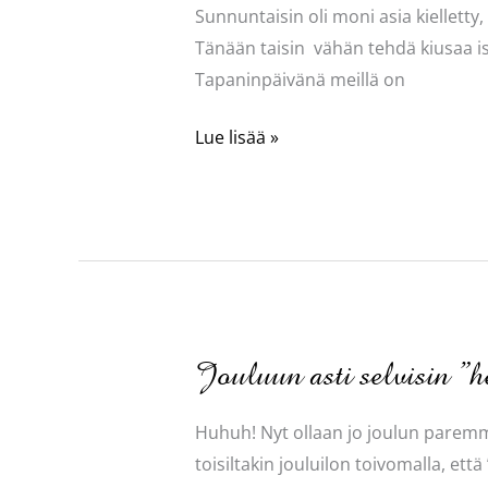
Sunnuntaisin oli moni asia kielletty
Tänään taisin vähän tehdä kiusaa isä
Tapaninpäivänä meillä on
Joulukäsityö
Lue lisää »
Jouluun asti selvisin ”h
Huhuh! Nyt ollaan jo joulun paremma
toisiltakin jouluilon toivomalla, ett