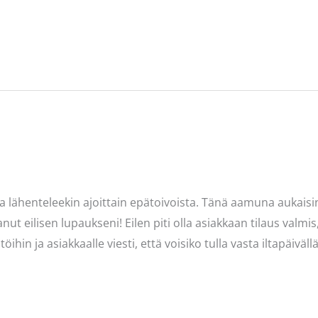
ila lähenteleekin ajoittain epätoivoista. Tänä aamuna aukais
ut eilisen lupaukseni! Eilen piti olla asiakkaan tilaus valmis,
ihin ja asiakkaalle viesti, että voisiko tulla vasta iltapäiväll