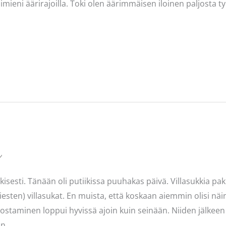
mieni äärirajoilla. Toki olen äärimmäisen iloinen paljosta ty
a
isesti. Tänään oli putiikissa puuhakas päivä. Villasukkia pa
miesten) villasukat. En muista, että koskaan aiemmin olisi nä
ostaminen loppui hyvissä ajoin kuin seinään. Niiden jälkeen m
in.