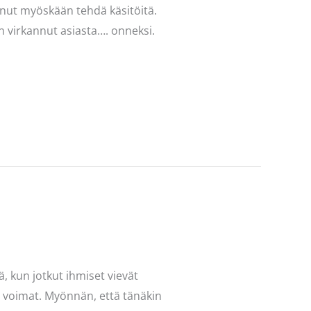
aanut myöskään tehdä käsitöitä.
än virkannut asiasta…. onneksi.
, kun jotkut ihmiset vievät
kki voimat. Myönnän, että tänäkin