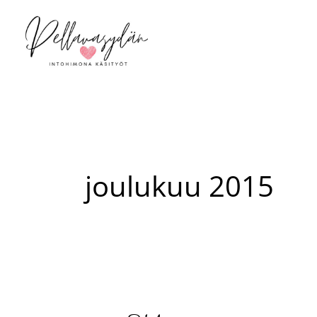
Siirry
sisältöön
joulukuu 2015