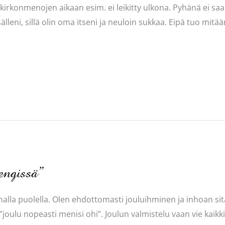
, kirkonmenojen aikaan esim. ei leikitty ulkona. Pyhänä ei s
lleni, sillä olin oma itseni ja neuloin sukkaa. Eipä tuo mitä
engissä”
lla puolella. Olen ehdottomasti jouluihminen ja inhoan sitä
ä ”joulu nopeasti menisi ohi”. Joulun valmistelu vaan vie kai