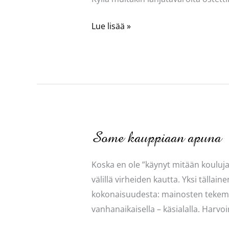
Arkista
Lue lisää »
juhlan
odotusta
Some kauppiaan apuna
Koska en ole ”käynyt mitään kouluja
välillä virheiden kautta. Yksi tälla
kokonaisuudesta: mainosten tekeminen
vanhanaikaisella – käsialalla. Harvoin