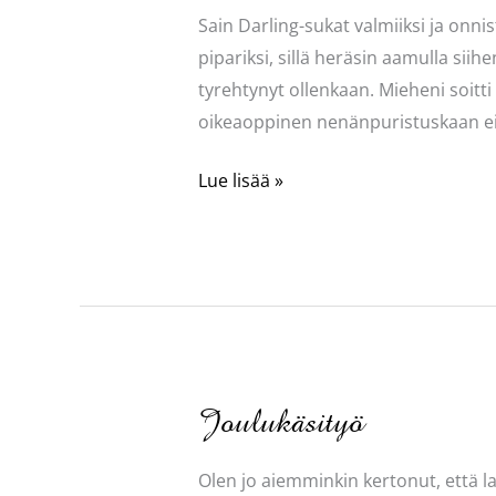
Sain Darling-sukat valmiiksi ja onn
pipariksi, sillä heräsin aamulla sii
tyrehtynyt ollenkaan. Mieheni soitti
oikeaoppinen nenänpuristuskaan ei 
Kun
Lue lisää »
yhden
saa
valmiiksi
niin
seuraava
puikoille
Joulukäsityö
Olen jo aiemminkin kertonut, että la