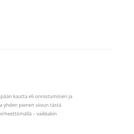
pään kautta eli onnistumisien ja
pa yhden pienen siivun tästä
virheettömällä – vaikkakin