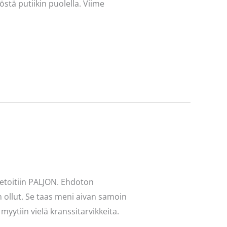
östä putiikin puolella. Viime
ketoitiin PALJON. Ehdoton
in ollut. Se taas meni aivan samoin
yytiin vielä kranssitarvikkeita.