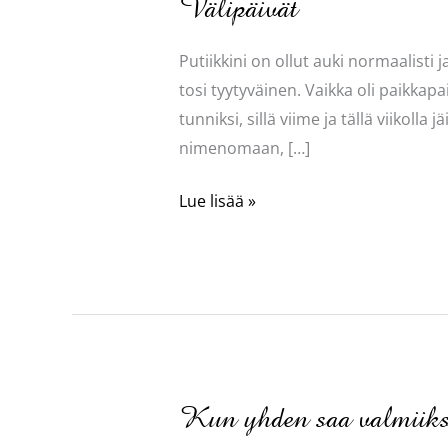
Välipäivät
Putiikkini on ollut auki normaalisti
tosi tyytyväinen. Vaikka oli paikkapa
tunniksi, sillä viime ja tällä viikoll
nimenomaan, […]
Välipäivät
Lue lisää »
Kun yhden saa valmiiksi