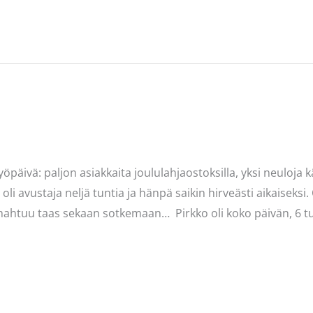
yöpäivä: paljon asiakkaita joululahjaostoksilla, yksi neuloj
 oli avustaja neljä tuntia ja hänpä saikin hirveästi aikaiseks
 mahtuu taas sekaan sotkemaan… Pirkko oli koko päivän, 6 tu