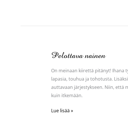
jaksaa
Pelottava nainen
On meinaan kiirettä pitänyt! Ihana t
lapasia, touhua ja tohotusta. Lisäksi
auttavaan järjestykseen. Niin, että
kuin itkemään.
Pelottava
Lue lisää »
nainen