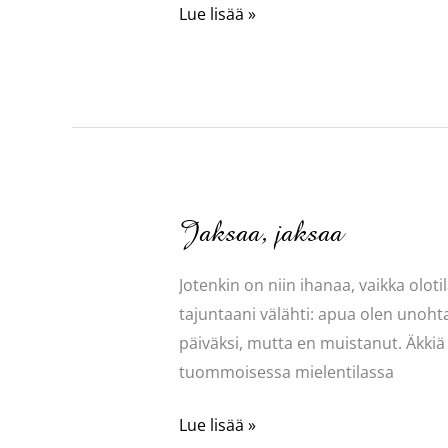
Some
Lue lisää »
kauppiaan
apuna
Jaksaa, jaksaa
Jotenkin on niin ihanaa, vaikka olot
tajuntaani välähti: apua olen unohtan
päiväksi, mutta en muistanut. Äkkiä tö
tuommoisessa mielentilassa
Jaksaa,
Lue lisää »