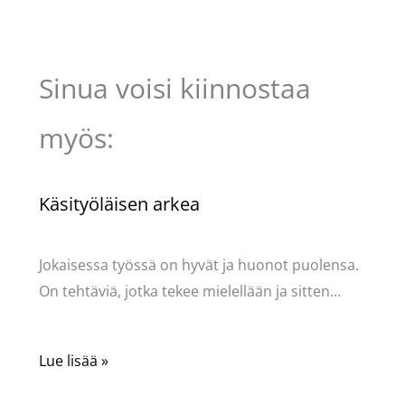
Sinua voisi kiinnostaa
myös:
Käsityöläisen arkea
Käsityöt
/ Kirjoittaja
Pellavasydän
Jokaisessa työssä on hyvät ja huonot puolensa.
On tehtäviä, jotka tekee mielellään ja sitten…
Lue lisää »