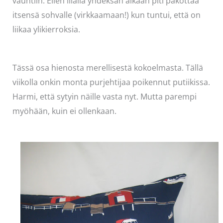
vauhtiin. Eilen illalla yhdeksän aikaan piti pakottaa
itsensä sohvalle (virkkaamaan!) kun tuntui, että on
liikaa ylikierroksia.
Tässä osa hienosta merellisestä kokoelmasta. Tällä
viikolla onkin monta purjehtijaa poikennut putiikissa.
Harmi, että sytyin näille vasta nyt. Mutta parempi
myöhään, kuin ei ollenkaan.