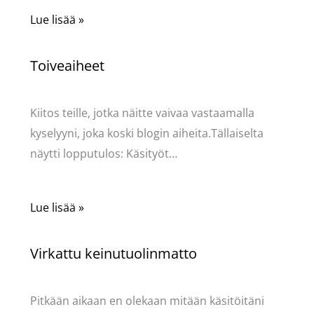
Lue lisää »
Toiveaiheet
Käsityöt
/ Kirjoittaja
Pellavasydän
Kiitos teille, jotka näitte vaivaa vastaamalla
kyselyyni, joka koski blogin aiheita.Tällaiselta
näytti lopputulos: Käsityöt…
Lue lisää »
Virkattu keinutuolinmatto
Käsityöt
/ Kirjoittaja
Pellavasydän
Pitkään aikaan en olekaan mitään käsitöitäni