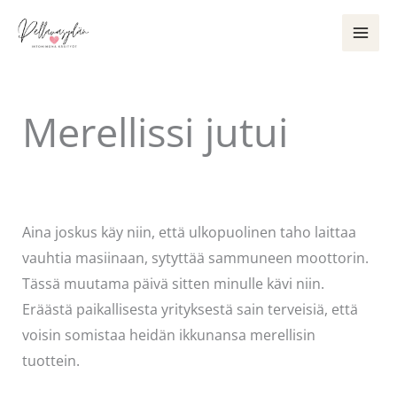
Siirry
sisältöön
Merellissi jutui
Kommentoi
/
Käsityöt
,
Puodin kuulumiset
/
Kirjoittaja
Pellavasydän
Aina joskus käy niin, että ulkopuolinen taho laittaa
vauhtia masiinaan, sytyttää sammuneen moottorin.
Tässä muutama päivä sitten minulle kävi niin.
Eräästä paikallisesta yrityksestä sain terveisiä, että
voisin somistaa heidän ikkunansa merellisin
tuottein.