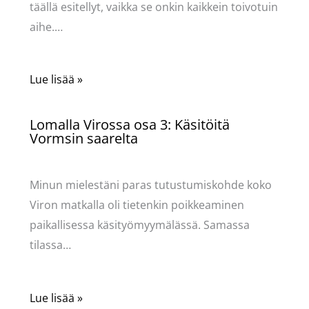
täällä esitellyt, vaikka se onkin kaikkein toivotuin
aihe.…
Lue lisää »
Lomalla Virossa osa 3: Käsitöitä
Vormsin saarelta
Käsityöt
/ Kirjoittaja
Pellavasydän
Minun mielestäni paras tutustumiskohde koko
Viron matkalla oli tietenkin poikkeaminen
paikallisessa käsityömyymälässä. Samassa
tilassa…
Lue lisää »