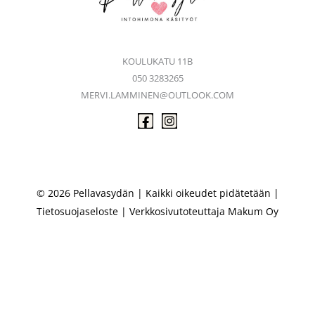
KOULUKATU 11B
050 3283265
MERVI.LAMMINEN@OUTLOOK.COM
© 2026 Pellavasydän | Kaikki oikeudet pidätetään |
Tietosuojaseloste
| Verkkosivutoteuttaja
Makum Oy