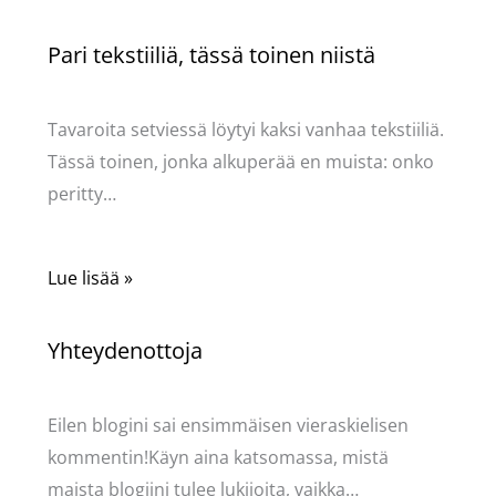
Pari tekstiiliä, tässä toinen niistä
Käsityöt
/ Kirjoittaja
Pellavasydän
Tavaroita setviessä löytyi kaksi vanhaa tekstiiliä.
Tässä toinen, jonka alkuperää en muista: onko
peritty…
Lue lisää »
Yhteydenottoja
Käsityöt
/ Kirjoittaja
Pellavasydän
Eilen blogini sai ensimmäisen vieraskielisen
kommentin!Käyn aina katsomassa, mistä
maista blogiini tulee lukijoita, vaikka…