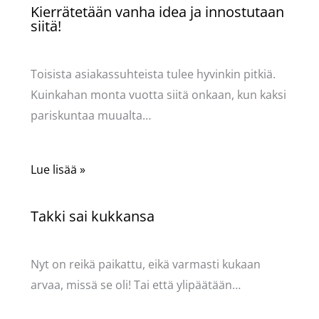
Kierrätetään vanha idea ja innostutaan
siitä!
Käsityöt
/ Kirjoittaja
Pellavasydän
Toisista asiakassuhteista tulee hyvinkin pitkiä.
Kuinkahan monta vuotta siitä onkaan, kun kaksi
pariskuntaa muualta…
Lue lisää »
Takki sai kukkansa
Käsityöt
/ Kirjoittaja
Pellavasydän
Nyt on reikä paikattu, eikä varmasti kukaan
arvaa, missä se oli! Tai että ylipäätään…