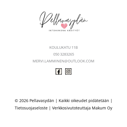
KOULUKATU 11B
050 3283265
MERVI.LAMMINEN@OUTLOOK.COM
© 2026 Pellavasydän | Kaikki oikeudet pidätetään |
Tietosuojaseloste
| Verkkosivutoteuttaja
Makum Oy