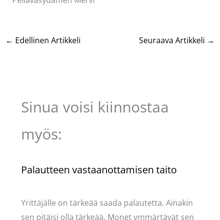
Pellavasydämen Mervi
←
Edellinen Artikkeli
Seuraava Artikkeli
→
Sinua voisi kiinnostaa
myös:
Palautteen vastaanottamisen taito
Kommentoi
/
Uncategorized
/ Kirjoittaja
Pellavasydän
Yrittäjälle on tärkeää saada palautetta. Ainakin
sen pitäisi olla tärkeää. Monet ymmärtävät sen