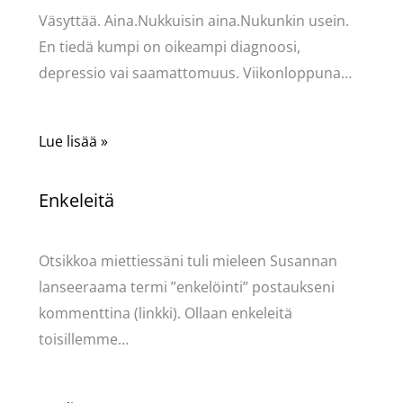
Väsyttää. Aina.Nukkuisin aina.Nukunkin usein.
En tiedä kumpi on oikeampi diagnoosi,
depressio vai saamattomuus. Viikonloppuna…
Lue lisää »
Enkeleitä
Kommentoi
/
Uncategorized
/ Kirjoittaja
Pellavasydän
Otsikkoa miettiessäni tuli mieleen Susannan
lanseeraama termi ”enkelöinti” postaukseni
kommenttina (linkki). Ollaan enkeleitä
toisillemme…