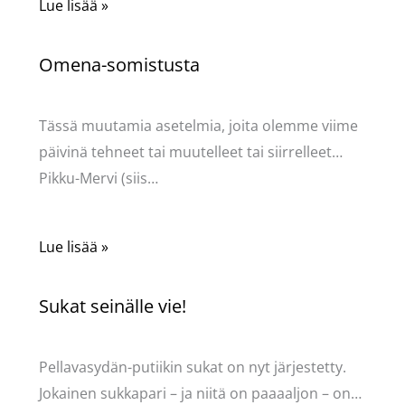
Lue lisää »
Omena-somistusta
Kommentoi
/
Uncategorized
/ Kirjoittaja
Pellavasydän
Tässä muutamia asetelmia, joita olemme viime
päivinä tehneet tai muutelleet tai siirrelleet…
Pikku-Mervi (siis…
Lue lisää »
Sukat seinälle vie!
Kommentoi
/
Uncategorized
/ Kirjoittaja
Pellavasydän
Pellavasydän-putiikin sukat on nyt järjestetty.
Jokainen sukkapari – ja niitä on paaaaljon – on…