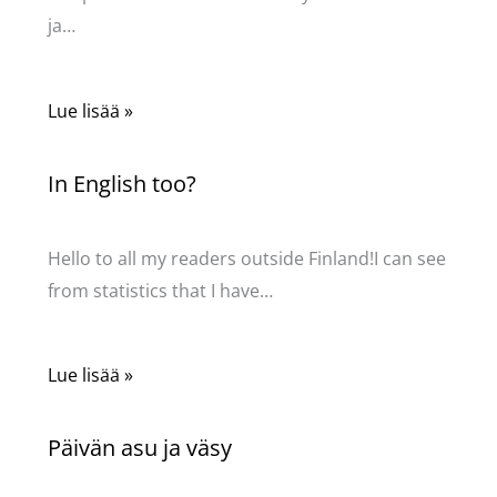
ja…
Lue lisää »
In English too?
Kommentoi
/
Uncategorized
/ Kirjoittaja
Pellavasydän
Hello to all my readers outside Finland!I can see
from statistics that I have…
Lue lisää »
Päivän asu ja väsy
Kommentoi
/
Uncategorized
/ Kirjoittaja
Pellavasydän