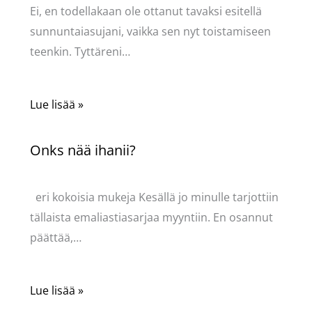
Ei, en todellakaan ole ottanut tavaksi esitellä
sunnuntaiasujani, vaikka sen nyt toistamiseen
teenkin. Tyttäreni…
Lue lisää »
Onks nää ihanii?
Kommentoi
/
Uncategorized
/ Kirjoittaja
Pellavasydän
eri kokoisia mukeja Kesällä jo minulle tarjottiin
tällaista emaliastiasarjaa myyntiin. En osannut
päättää,…
Lue lisää »