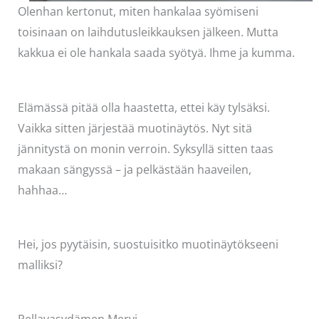
Olenhan kertonut, miten hankalaa syömiseni
toisinaan on laihdutusleikkauksen jälkeen. Mutta
kakkua ei ole hankala saada syötyä. Ihme ja kumma.
Elämässä pitää olla haastetta, ettei käy tylsäksi.
Vaikka sitten järjestää muotinäytös. Nyt sitä
jännitystä on monin verroin. Syksyllä sitten taas
makaan sängyssä – ja pelkästään haaveilen,
hahhaa…
Hei, jos pyytäisin, suostuisitko muotinäytökseeni
malliksi?