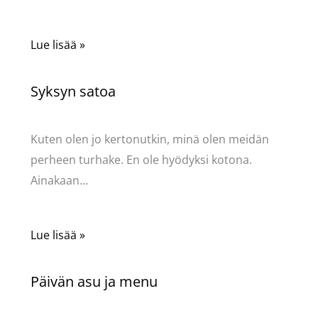
Lue lisää »
Syksyn satoa
Kommentoi
/
Uncategorized
/ Kirjoittaja
Pellavasydän
Kuten olen jo kertonutkin, minä olen meidän
perheen turhake. En ole hyödyksi kotona.
Ainakaan…
Lue lisää »
Päivän asu ja menu
Kommentoi
/
Uncategorized
/ Kirjoittaja
Pellavasydän