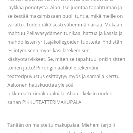
jäykkää pönötystä. Aion itse juontaa tapahtuman ja
se kestää maksimissaan puoli tuntia, mikä meille on
varattu. Todennäköisesti vähemmän aikaa. Mukaan
mahtuu Pellavasydämen tunikaa, hattua ja kassia ja
mahdollisten yrittäjäkollegoiden tuotteita. Yhdistän
esiintymiseen myös käsillätekemisen,
käsityötarvikkeet. Se, miten se tapahtuu, onkin sitten
toinen juttu! Piironginlaatikolle tekemäni
teatteripuvustus esittäytyy myös ja samalla Kerttu
Aaltonen hauskuuttaa yleisöä
pikkuteatterimakupaloilla. Ahaa… keksin uuden
sanan PIKKUTEATTERIMAKUPALA.
Tänään on maisteltu makupalaa. Mieheni tarjoili