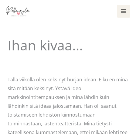
Siirry
sisältöön
Ihan kivaa…
Kommentoi
/
Uncategorized
/ Kirjoittaja
Pellavasydän
Tällä viikolla olen keksinyt hurjan idean. Eiku en minä
sitä mitään keksinyt. Ystävä ideoi
markkinointitempauksen ja minä lähdin kuin
lähdinkin sitä ideaa jalostamaan. Hän oli saanut
toistamiseen lehdistön kiinnostumaan
toiminnastaan, lastenteatterista. Minä tietysti
kateellisena kummastelemaan, ettei mikään lehti tee