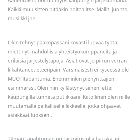
Äänentoisto hoituu myös kaupungin järjestämänä.
Kaikki muu sitten pitääkin hoitaa itse. Mallit, juonto,
musiikki jne…
Olen tehnyt pääkopassani kovasti luovaa työtä:
miettinyt mahdollisia yhteistyökumppaneita ja
erilaisia järjestelytapoja. Asiat ovat jo piirun verran
liikahtaneet eteenpäin. Varsinaisesti ei kyseessä ole
MUOTItapahtuma. Enemminkin pienyrittäjien
esiinmarssi. Olen niin kyllästynyt siihen, ettei
kaupungilla tunneta putiikkiani. Kiitollinen olen niille
muutamalle paikalliselle liikkeelle, jotka ohjaavat
asiakkaat luokseni.
Tämän tapahtuman on tarkoitus olla hauska, ei