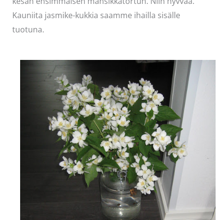
kesän ensimmäisen mansikkatortun. Niin hyvvää.
Kauniita jasmike-kukkia saamme ihailla sisälle
tuotuna.