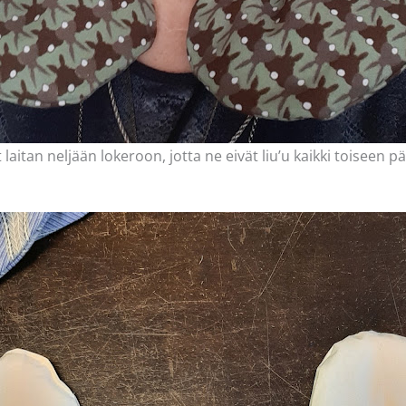
aitan neljään lokeroon, jotta ne eivät liu’u kaikki toiseen p