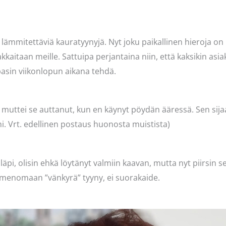
lämmitettäviä kauratyynyjä. Nyt joku paikallinen hieroja on k
kaitaan meille. Sattuipa perjantaina niin, että kaksikin asia
lupasin viikonlopun aikana tehdä.
, muttei se auttanut, kun en käynyt pöydän ääressä. Sen sijaa
. Vrt. edellinen postaus huonosta muistista)
 läpi, olisin ehkä löytänyt valmiin kaavan, mutta nyt piirsin s
menomaan ”vänkyrä” tyyny, ei suorakaide.