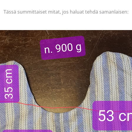
Tässä summittaiset mitat, jos haluat tehdä samanlaisen: