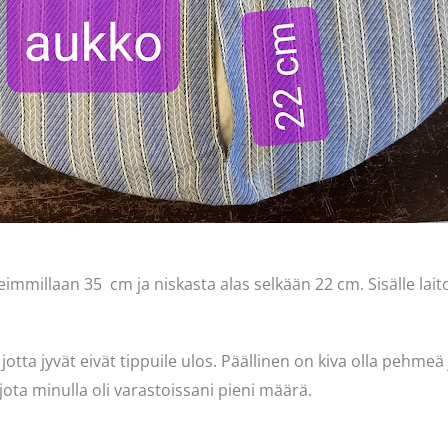
immillaan 35 cm ja niskasta alas selkään 22 cm. Sisälle lai
 jotta jyvät eivät tippuile ulos. Päällinen on kiva olla pehmeä 
jota minulla oli varastoissani pieni määrä.