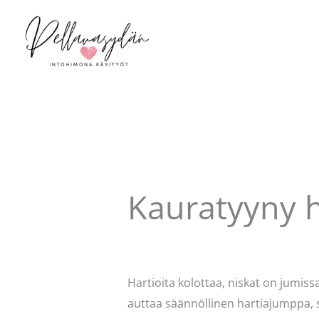
Siirry
sisältöön
Kauratyyny h
Kommentoi
/
Käsityöt
/ Kirjoittaja
P
Hartioita kolottaa, niskat on jumiss
auttaa säännöllinen hartiajumppa, s