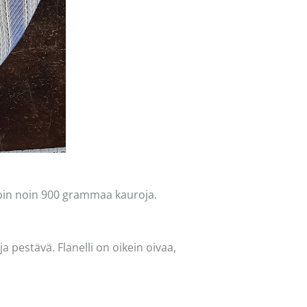
toin noin 900 grammaa kauroja.
ja pestävä. Flanelli on oikein oivaa,