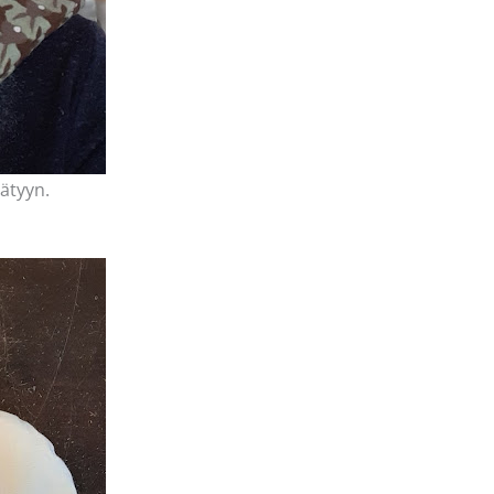
äätyyn.