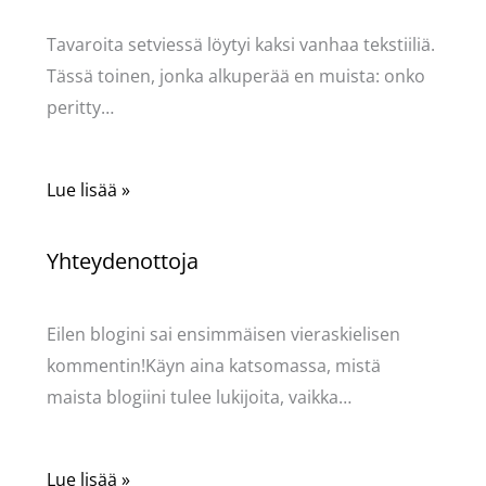
Käsityöt
/ Kirjoittaja
Pellavasydän
Tavaroita setviessä löytyi kaksi vanhaa tekstiiliä.
Tässä toinen, jonka alkuperää en muista: onko
peritty…
Lue lisää »
Yhteydenottoja
Käsityöt
/ Kirjoittaja
Pellavasydän
Eilen blogini sai ensimmäisen vieraskielisen
kommentin!Käyn aina katsomassa, mistä
maista blogiini tulee lukijoita, vaikka…
Lue lisää »