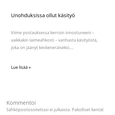
Unohduksissa ollut käsityö
Käsityöt
/ Kirjoittaja
Pellavasydän
Viime postauksessa kerroin innostuneeni –
vaikkakin laimeahkosti – vanhasta käsityöstä,
joka on jäänyt keskeneräiseksi.…
Lue lisää »
Kommentoi
Sähköpostiosoitettasi ei julkaista.
Pakolliset kentät