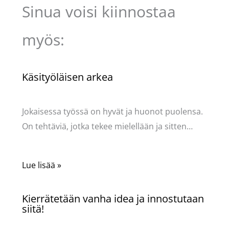
Sinua voisi kiinnostaa
myös:
Käsityöläisen arkea
Käsityöt
/ Kirjoittaja
Pellavasydän
Jokaisessa työssä on hyvät ja huonot puolensa.
On tehtäviä, jotka tekee mielellään ja sitten…
Lue lisää »
Kierrätetään vanha idea ja innostutaan
siitä!
Käsityöt
/ Kirjoittaja
Pellavasydän