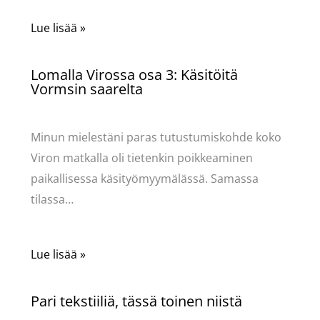
Lue lisää »
Lomalla Virossa osa 3: Käsitöitä
Vormsin saarelta
Käsityöt
/ Kirjoittaja
Pellavasydän
Minun mielestäni paras tutustumiskohde koko
Viron matkalla oli tietenkin poikkeaminen
paikallisessa käsityömyymälässä. Samassa
tilassa…
Lue lisää »
Pari tekstiiliä, tässä toinen niistä