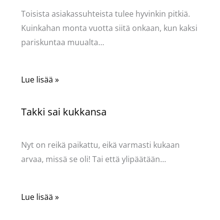
Toisista asiakassuhteista tulee hyvinkin pitkiä.
Kuinkahan monta vuotta siitä onkaan, kun kaksi
pariskuntaa muualta…
Lue lisää »
Takki sai kukkansa
Käsityöt
/ Kirjoittaja
Pellavasydän
Nyt on reikä paikattu, eikä varmasti kukaan
arvaa, missä se oli! Tai että ylipäätään…
Lue lisää »