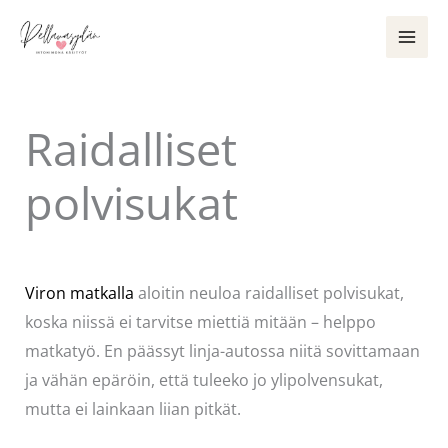
Siirry
sisältöön
Raidalliset
polvisukat
Kommentoi
/
Käsityöt
/ Kirjoittaja
Pellavasydän
Viron matkalla
aloitin neuloa raidalliset polvisukat,
koska niissä ei tarvitse miettiä mitään – helppo
matkatyö. En päässyt linja-autossa niitä sovittamaan
ja vähän epäröin, että tuleeko jo ylipolvensukat,
mutta ei lainkaan liian pitkät.