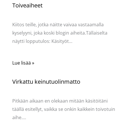
Toiveaiheet
Käsityöt
/ Kirjoittaja
Pellavasydän
Kiitos teille, jotka näitte vaivaa vastaamalla
kyselyyni, joka koski blogin aiheita.Tällaiselta
näytti lopputulos: Käsityöt…
Lue lisää »
Virkattu keinutuolinmatto
Käsityöt
/ Kirjoittaja
Pellavasydän
Pitkään aikaan en olekaan mitään käsitöitäni
täällä esitellyt, vaikka se onkin kaikkein toivotuin
aihe.…