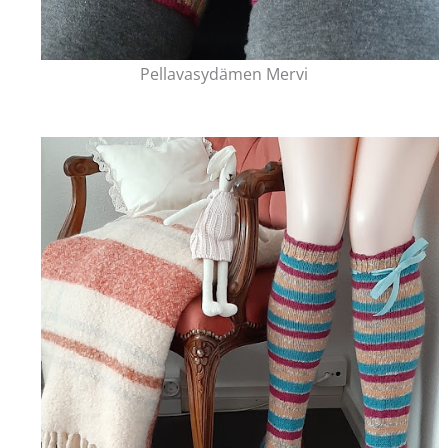
Pellavasydämen Mervi