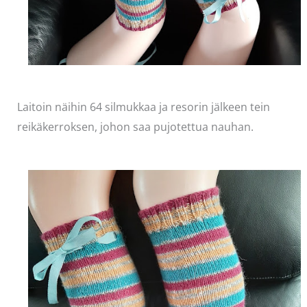
Laitoin näihin 64 silmukkaa ja resorin jälkeen tein
reikäkerroksen, johon saa pujotettua nauhan.