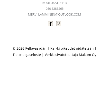
KOULUKATU 11B
050 3283265
MERVI.LAMMINEN@OUTLOOK.COM
© 2026 Pellavasydän | Kaikki oikeudet pidätetään |
Tietosuojaseloste
| Verkkosivutoteuttaja
Makum Oy