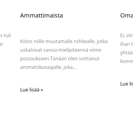
Ammattimaista
Oma
ydän
Kommentoi
/
Kauneus & tyyli
,
Mervi
/
Komme
Kirjoittaja
Pellavasydän
 tuli
Ei, v
Kiitos niille muutamalle rohkealle, jotka
ai
ihan l
uskalsivat sanoa mielipiteensä viime
yhtää
postaukseen.Tänään olen soittanut
komme
ammattikuvaajalle, joka…
Lue li
Lue lisää »