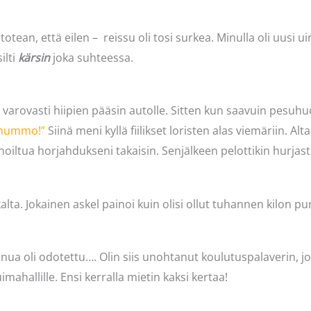
otean, että eilen – reissu oli tosi surkea. Minulla oli uusi u
ilti
kärsin
joka suhteessa.
lta varovasti hiipien pääsin autolle. Sitten kun saavuin pesuh
 mummo!”
Siinä meni kyllä fiilikset loristen alas viemäriin. A
inoiltua horjahdukseni takaisin. Senjälkeen pelottikin hurjast
ta. Jokainen askel painoi kuin olisi ollut tuhannen kilon punt
minua oli odotettu…. Olin siis unohtanut koulutuspalaverin, j
imahallille. Ensi kerralla mietin kaksi kertaa!