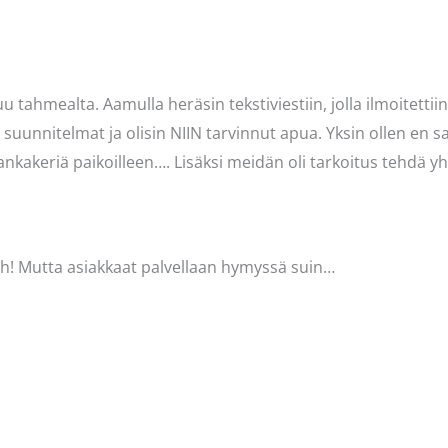
 tahmealta. Aamulla heräsin tekstiviestiin, jolla ilmoitettii
 suunnitelmat ja olisin NIIN tarvinnut apua. Yksin ollen en sa
nkakeriä paikoilleen…. Lisäksi meidän oli tarkoitus tehdä yh
lääh! Mutta asiakkaat palvellaan hymyssä suin…