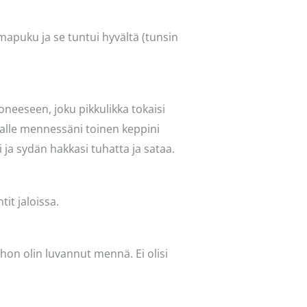
imapuku ja se tuntui hyvältä (tunsin
uoneeseen, joku pikkulikka tokaisi
ltaalle mennessäni toinen keppini
i ja sydän hakkasi tuhatta ja sataa.
it jaloissa.
ohon olin luvannut mennä. Ei olisi