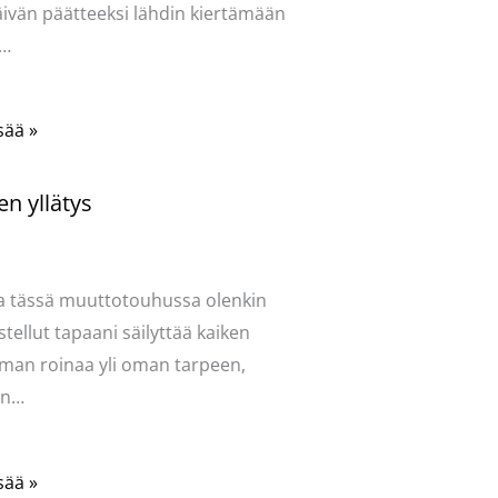
ivän päätteeksi lähdin kiertämään
a…
sää »
en yllätys
ntoi
/
Mervi
,
Puodin kuulumiset
/
ttaja
Pellavasydän
a tässä muuttotouhussa olenkin
stellut tapaani säilyttää kaiken
man roinaa yli oman tarpeen,
yin…
sää »