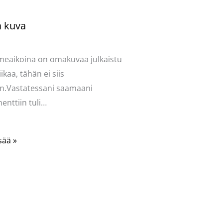
 kuva
ntoi
/
Mervi
/ Kirjoittaja
Pellavasydän
iimeaikoina on omakuvaa julkaistu
iikaa, tähän ei siis
n.Vastatessani saamaani
nttiin tuli…
sää »