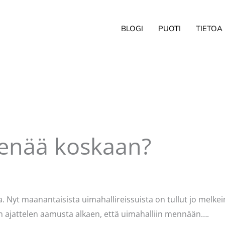
BLOGI
PUOTI
TIETOA
enää koskaan?
avasydän
a. Nyt maanantaisista uimahallireissuista on tullut jo melkei
n ajattelen aamusta alkaen, että uimahalliin mennään….