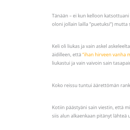
Tänään – ei kun kelloon katsottuani t
oloni jollain lailla ”puetuksi”) mutta s
Keli oli liukas ja vain askel askelee
äidilleen, että
”ihan hirveen vanha
liukastui ja vain vaivoin sain tasapa
Koko reissu tuntui äärettömän rankal
Kotiin päästyäni sain viestin, että 
siis alun alkaenkaan pitänyt lähteä u