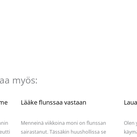
taa myös:
mme
Lääke flunssaa vastaan
Lauan
ydän
Kommentoi
/
Mervi
/ Kirjoittaja
Pellavasydän
Komme
nnin
Menneinä viikkoina moni on flunssan
Olen 
eutti
sairastanut. Tässäkin huushollissa se
käymä