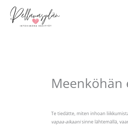
Siirry
sisältöön
Meenköhän 
Kommentoi
/
Mervi
/ Kirjoittaja
Pell
Te tiedätte, miten inhoan liikkumist
vapaa-aikaani
sinne lähtemällä, vaa