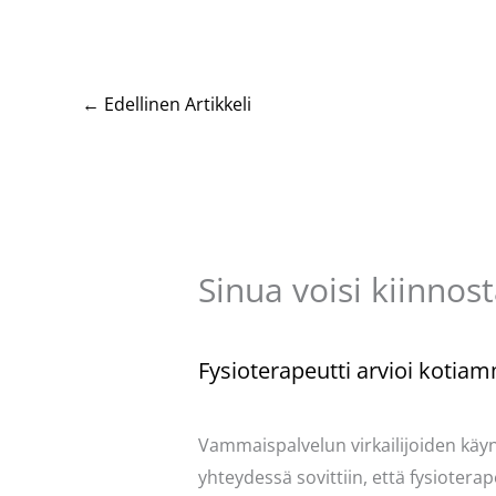
←
Edellinen Artikkeli
Sinua voisi kiinnos
Fysioterapeutti arvioi kotia
Kommentoi
/
Mervi
/ Kirjoittaja
Pellavas
Vammaispalvelun virkailijoiden käy
yhteydessä sovittiin, että fysioterap