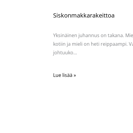
Siskonmakkarakeittoa
Kommentoi
/
Mervi
/ Kirjoittaja
Pellavas
Yksinäinen juhannus on takana. Mies
kotiin ja mieli on heti reippaampi. V
johtuuko…
Lue lisää »