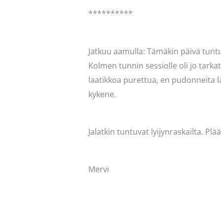
**********
Jatkuu aamulla: Tämäkin päivä tuntuu
Kolmen tunnin sessiolle oli jo tarkat
laatikkoa purettua, en pudonneita la
kykene.
Jalatkin tuntuvat lyijynraskailta. P
Mervi