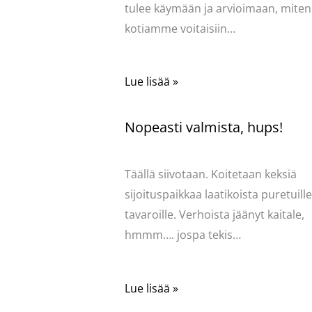
tulee käymään ja arvioimaan, miten
kotiamme voitaisiin…
Lue lisää »
Nopeasti valmista, hups!
Kommentoi
/
Mervi
/ Kirjoittaja
Pellavas
Täällä siivotaan. Koitetaan keksiä
sijoituspaikkaa laatikoista puretuille
tavaroille. Verhoista jäänyt kaitale,
hmmm…. jospa tekis…
Lue lisää »