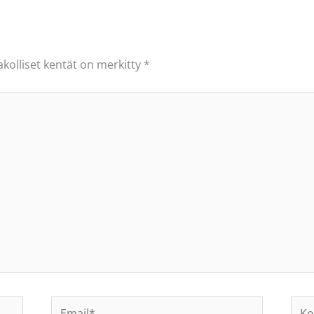
akolliset kentät on merkitty
*
Email*
Koti