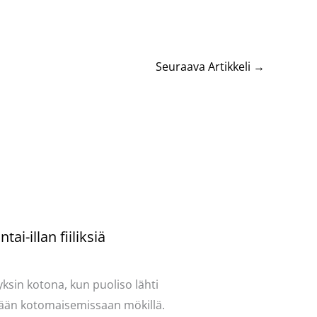
Seuraava Artikkeli
→
tai-illan fiiliksiä
ntoi
/
Mervi
/ Kirjoittaja
Pellavasydän
yksin kotona, kun puoliso lähti
än kotomaisemissaan mökillä.