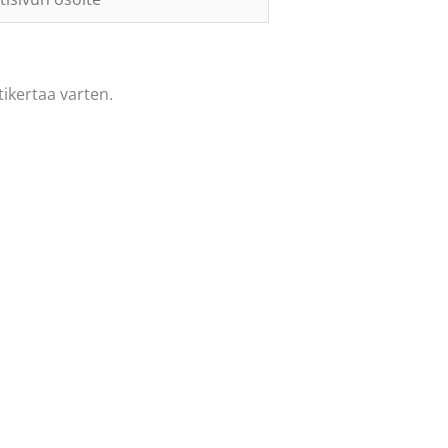
te
ikertaa varten.