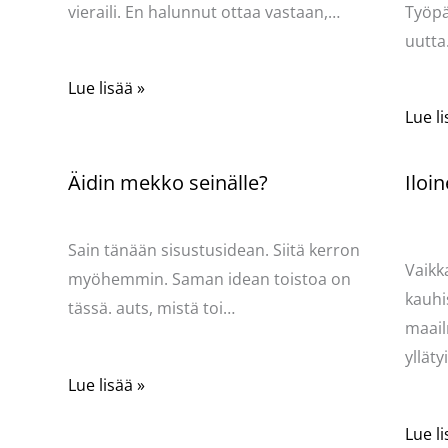
vieraili. En halunnut ottaa vastaan,…
Työpä
uutt
Lue lisää »
Lue li
Äidin mekko seinälle?
Iloin
ydän
Kommentoi
/
Mervi
/ Kirjoittaja
Pellavasydän
Komme
Kirjoi
Sain tänään sisustusidean. Siitä kerron
Vaikk
myöhemmin. Saman idean toistoa on
kauhi
tässä. auts, mistä toi…
maail
yllät
Lue lisää »
Lue li