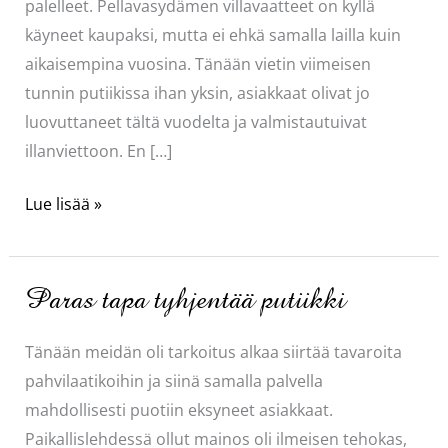
palelleet. Pellavasydämen villavaatteet on kyllä
käyneet kaupaksi, mutta ei ehkä samalla lailla kuin
aikaisempina vuosina. Tänään vietin viimeisen
tunnin putiikissa ihan yksin, asiakkaat olivat jo
luovuttaneet tältä vuodelta ja valmistautuivat
illanviettoon. En […]
Jos
Lue lisää »
olis
kylmä…
Paras tapa tyhjentää putiikki
Tänään meidän oli tarkoitus alkaa siirtää tavaroita
pahvilaatikoihin ja siinä samalla palvella
mahdollisesti puotiin eksyneet asiakkaat.
Paikallislehdessä ollut mainos oli ilmeisen tehokas,