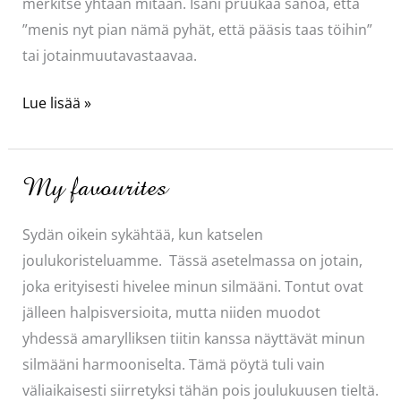
merkitse yhtään mitään. Isäni pruukaa sanoa, että
”menis nyt pian nämä pyhät, että pääsis taas töihin”
tai jotainmuutavastaavaa.
Miksi
Lue lisää »
pilata
toisen
joulu?
My favourites
Sydän oikein sykähtää, kun katselen
joulukoristeluamme. Tässä asetelmassa on jotain,
joka erityisesti hivelee minun silmääni. Tontut ovat
jälleen halpisversioita, mutta niiden muodot
yhdessä amarylliksen tiitin kanssa näyttävät minun
silmääni harmooniselta. Tämä pöytä tuli vain
väliaikaisesti siirretyksi tähän pois joulukuusen tieltä.