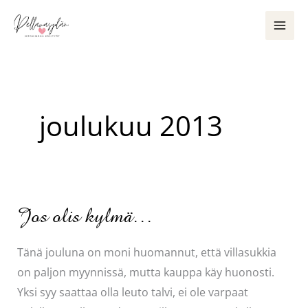
Siirry
sisältöön
joulukuu 2013
Jos olis kylmä…
Tänä jouluna on moni huomannut, että villasukkia
on paljon myynnissä, mutta kauppa käy huonosti.
Yksi syy saattaa olla leuto talvi, ei ole varpaat