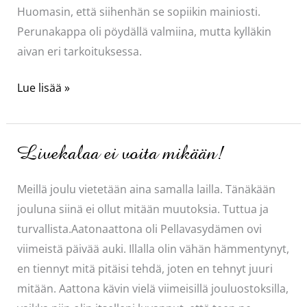
Huomasin, että siihenhän se sopiikin mainiosti.
Perunakappa oli pöydällä valmiina, mutta kylläkin
aivan eri tarkoituksessa.
My
Lue lisää »
favourites
Livekalaa ei voita mikään!
Meillä joulu vietetään aina samalla lailla. Tänäkään
jouluna siinä ei ollut mitään muutoksia. Tuttua ja
turvallista.Aatonaattona oli Pellavasydämen ovi
viimeistä päivää auki. Illalla olin vähän hämmentynyt,
en tiennyt mitä pitäisi tehdä, joten en tehnyt juuri
mitään. Aattona kävin vielä viimeisillä jouluostoksilla,