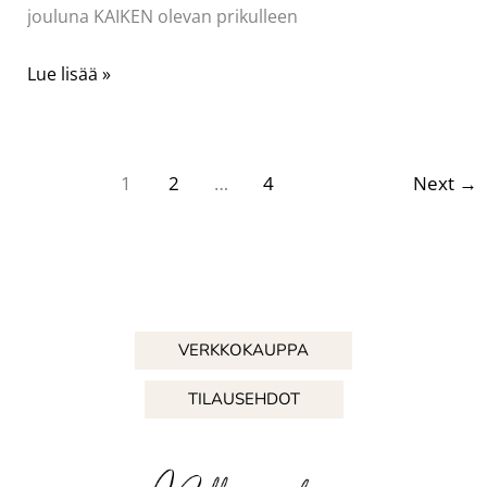
jouluna KAIKEN olevan prikulleen
Ehkä
Lue lisää »
vähän
liikaa….?
1
2
…
4
Next
→
VERKKOKAUPPA
TILAUSEHDOT