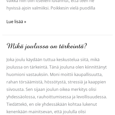
vaikka niin olin itselleni luvannut, että teen ne
hyvissä ajoin valmiiksi. Poikkesin vielä puodilla
Livekalaa
Lue lisää »
ei
voita
mikään!
Mikä joulussa on tärkeintä?
Joka joulu käydään tuttua keskustelua siitä, mikä
joulussa on tärkeintä. Tänä jouluna olen kiinnittänyt
huomioni vastauksiin. Moni moittii kaupallisuutta,
rahan törsäämistä, hössötystä, stressiä ja kaappien
siivousta. Sen sijaan joulun oikea merkitys olisi
yhdessäolossa, rauhoittumisessa ja levollisuudessa.
Tiedättekö, en ole yhdessäkään kohtaa lukenut
kenenkään mainitsevan, että joululla olisi