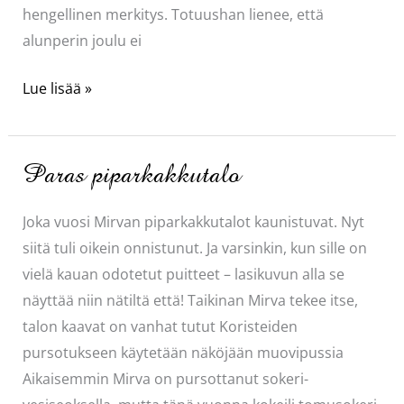
hengellinen merkitys. Totuushan lienee, että
alunperin joulu ei
Mikä
Lue lisää »
joulussa
on
tärkeintä?
Paras piparkakkutalo
Joka vuosi Mirvan piparkakkutalot kaunistuvat. Nyt
siitä tuli oikein onnistunut. Ja varsinkin, kun sille on
vielä kauan odotetut puitteet – lasikuvun alla se
näyttää niin nätiltä että! Taikinan Mirva tekee itse,
talon kaavat on vanhat tutut Koristeiden
pursotukseen käytetään näköjään muovipussia
Aikaisemmin Mirva on pursottanut sokeri-