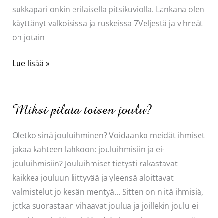
sukkapari onkin erilaisella pitsikuviolla. Lankana olen
käyttänyt valkoisissa ja ruskeissa 7Veljestä ja vihreät
on jotain
Piirakkaa
Lue lisää »
sukissa
Miksi pilata toisen joulu?
Oletko sinä jouluihminen? Voidaanko meidät ihmiset
jakaa kahteen lahkoon: jouluihmisiin ja ei-
jouluihmisiin? Jouluihmiset tietysti rakastavat
kaikkea jouluun liittyvää ja yleensä aloittavat
valmistelut jo kesän mentyä… Sitten on niitä ihmisiä,
jotka suorastaan vihaavat joulua ja joillekin joulu ei