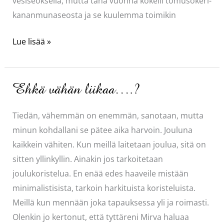
vesiseoksella, mutta tänä vuonna kokeili tomusokeri-
kananmunaseosta ja se kuulemma toimikin
Paras
Lue lisää »
piparkakkutalo
Ehkä vähän liikaa….?
Tiedän, vähemmän on enemmän, sanotaan, mutta
minun kohdallani se pätee aika harvoin. Jouluna
kaikkein vähiten. Kun meillä laitetaan joulua, sitä on
sitten yllinkyllin. Ainakin jos tarkoitetaan
joulukoristelua. En enää edes haaveile mistään
minimalistisista, tarkoin harkituista koristeluista.
Meillä kun mennään joka tapauksessa yli ja roimasti.
Olenkin jo kertonut, että tyttäreni Mirva haluaa