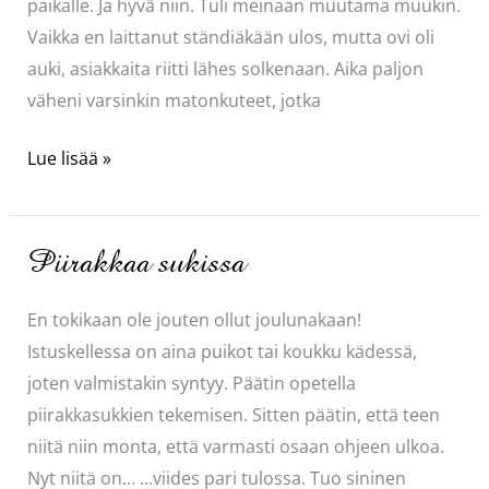
paikalle. Ja hyvä niin. Tuli meinaan muutama muukin.
Vaikka en laittanut ständiäkään ulos, mutta ovi oli
auki, asiakkaita riitti lähes solkenaan. Aika paljon
väheni varsinkin matonkuteet, jotka
Haikeutta
Lue lisää »
ilmassa
–
tai
Piirakkaa sukissa
sitten
ei?
En tokikaan ole jouten ollut joulunakaan!
Istuskellessa on aina puikot tai koukku kädessä,
joten valmistakin syntyy. Päätin opetella
piirakkasukkien tekemisen. Sitten päätin, että teen
niitä niin monta, että varmasti osaan ohjeen ulkoa.
Nyt niitä on… …viides pari tulossa. Tuo sininen