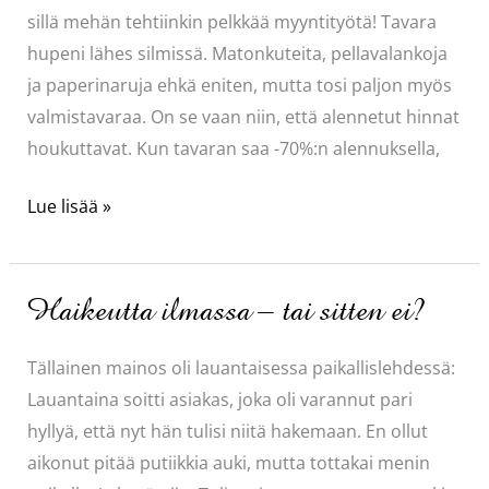
sillä mehän tehtiinkin pelkkää myyntityötä! Tavara
hupeni lähes silmissä. Matonkuteita, pellavalankoja
ja paperinaruja ehkä eniten, mutta tosi paljon myös
valmistavaraa. On se vaan niin, että alennetut hinnat
houkuttavat. Kun tavaran saa -70%:n alennuksella,
Paras
Lue lisää »
tapa
tyhjentää
putiikki
Haikeutta ilmassa – tai sitten ei?
Tällainen mainos oli lauantaisessa paikallislehdessä:
Lauantaina soitti asiakas, joka oli varannut pari
hyllyä, että nyt hän tulisi niitä hakemaan. En ollut
aikonut pitää putiikkia auki, mutta tottakai menin