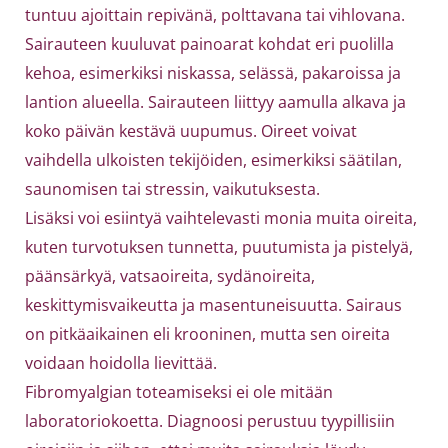
tuntuu ajoittain repivänä, polttavana tai vihlovana.
Sairauteen kuuluvat painoarat kohdat eri puolilla
kehoa, esimerkiksi niskassa, selässä, pakaroissa ja
lantion alueella. Sairauteen liittyy aamulla alkava ja
koko päivän kestävä uupumus. Oireet voivat
vaihdella ulkoisten tekijöiden, esimerkiksi säätilan,
saunomisen tai stressin, vaikutuksesta.
Lisäksi voi esiintyä vaihtelevasti monia muita oireita,
kuten turvotuksen tunnetta, puutumista ja pistelyä,
päänsärkyä, vatsaoireita, sydänoireita,
keskittymisvaikeutta ja masentuneisuutta. Sairaus
on pitkäaikainen eli krooninen, mutta sen oireita
voidaan hoidolla lievittää.
Fibromyalgian toteamiseksi ei ole mitään
laboratoriokoetta. Diagnoosi perustuu tyypillisiin