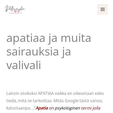
Siirry
sisältöön
apatiaa ja muita
sairauksia ja
valivali
Kommentoi
/
Uncategorized
/ Kirjoittaja
Pellavasydän
Laitoin otsikoksi APATIAA vaikka en oikeastaan edes
tiedä, mitä se tarkoittaa. Mitäs Google tästä sanoo,
katsotaanpa….”
Apatia
on
psykologinen
termi jolla