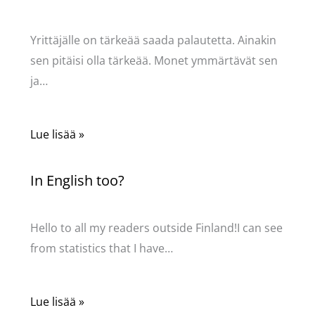
Kommentoi
/
Uncategorized
/ Kirjoittaja
Pellavasydän
Yrittäjälle on tärkeää saada palautetta. Ainakin
sen pitäisi olla tärkeää. Monet ymmärtävät sen
ja…
Lue lisää »
In English too?
Kommentoi
/
Uncategorized
/ Kirjoittaja
Pellavasydän
Hello to all my readers outside Finland!I can see
from statistics that I have…
Lue lisää »