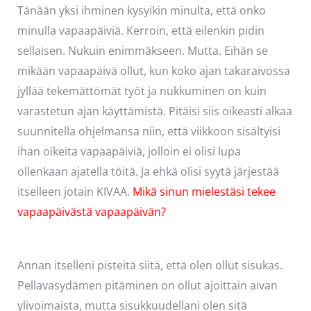
Tänään yksi ihminen kysyikin minulta, että onko
minulla vapaapäiviä. Kerroin, että eilenkin pidin
sellaisen. Nukuin enimmäkseen. Mutta. Eihän se
mikään vapaapäivä ollut, kun koko ajan takaraivossa
jyllää tekemättömät työt ja nukkuminen on kuin
varastetun ajan käyttämistä. Pitäisi siis oikeasti alkaa
suunnitella ohjelmansa niin, että viikkoon sisältyisi
ihan oikeita vapaapäiviä, jolloin ei olisi lupa
ollenkaan ajatella töitä. Ja ehkä olisi syytä järjestää
itselleen jotain KIVAA.
Mikä sinun mielestäsi tekee
vapaapäivästä vapaapäivän?
Annan itselleni pisteitä siitä, että olen ollut sisukas.
Pellavasydämen pitäminen on ollut ajoittain aivan
ylivoimaista, mutta sisukkuudellani olen sitä