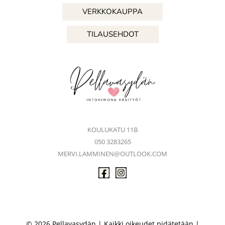
VERKKOKAUPPA
TILAUSEHDOT
KOULUKATU 11B
050 3283265
MERVI.LAMMINEN@OUTLOOK.COM
© 2026 Pellavasydän | Kaikki oikeudet pidätetään |