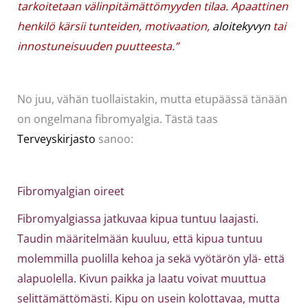
tarkoitetaan välinpitämättömyyden tilaa. Apaattinen
henkilö kärsii tunteiden, motivaation,
aloitekyvyn
tai
innostuneisuuden puutteesta.”
No juu, vähän tuollaistakin, mutta etupäässä tänään
on ongelmana fibromyalgia. Tästä taas
Terveyskirjasto
sanoo:
Fibromyalgian oireet
Fibromyalgiassa jatkuvaa kipua tuntuu laajasti.
Taudin määritelmään kuuluu, että kipua tuntuu
molemmilla puolilla kehoa ja sekä vyötärön ylä- että
alapuolella. Kivun paikka ja laatu voivat muuttua
selittämättömästi. Kipu on usein kolottavaa, mutta