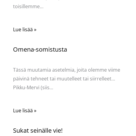
toisillemme…
Lue lisää »
Omena-somistusta
Kommentoi
/
Uncategorized
/ Kirjoittaja
Pellavasydän
Tässä muutamia asetelmia, joita olemme viime
päivinä tehneet tai muutelleet tai siirrelleet…
Pikku-Mervi (siis…
Lue lisää »
Sukat seinälle vie!