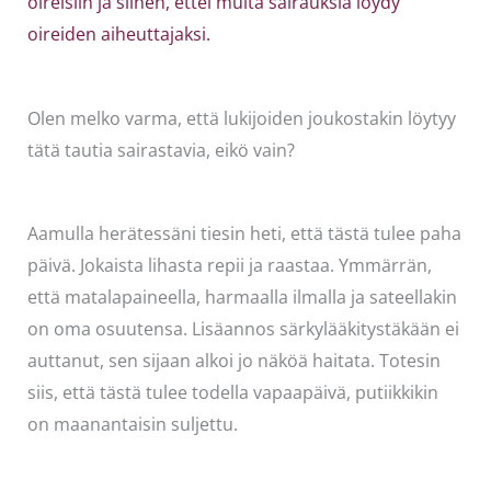
oireisiin ja siihen, ettei muita sairauksia löydy
oireiden aiheuttajaksi.
Olen melko varma, että lukijoiden joukostakin löytyy
tätä tautia sairastavia, eikö vain?
Aamulla herätessäni tiesin heti, että tästä tulee paha
päivä. Jokaista lihasta repii ja raastaa. Ymmärrän,
että matalapaineella, harmaalla ilmalla ja sateellakin
on oma osuutensa. Lisäannos särkylääkitystäkään ei
auttanut, sen sijaan alkoi jo näköä haitata. Totesin
siis, että tästä tulee todella vapaapäivä, putiikkikin
on maanantaisin suljettu.