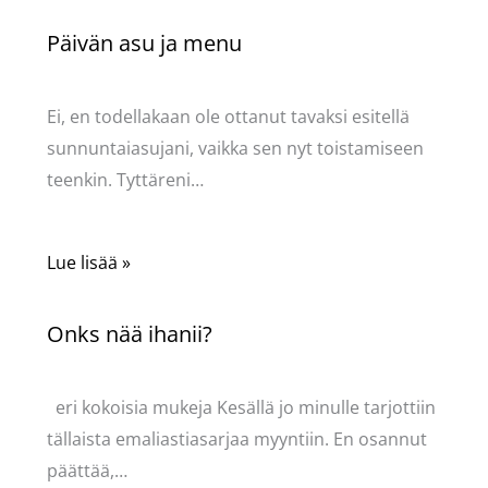
Päivän asu ja menu
Kommentoi
/
Uncategorized
/ Kirjoittaja
Pellavasydän
Ei, en todellakaan ole ottanut tavaksi esitellä
sunnuntaiasujani, vaikka sen nyt toistamiseen
teenkin. Tyttäreni…
Lue lisää »
Onks nää ihanii?
Kommentoi
/
Uncategorized
/ Kirjoittaja
Pellavasydän
eri kokoisia mukeja Kesällä jo minulle tarjottiin
tällaista emaliastiasarjaa myyntiin. En osannut
päättää,…