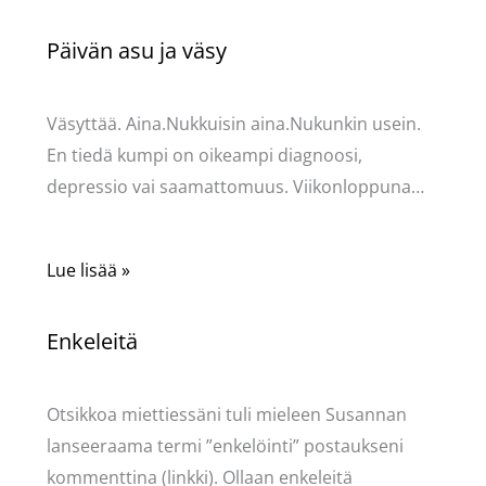
Päivän asu ja väsy
Kommentoi
/
Uncategorized
/ Kirjoittaja
Pellavasydän
Väsyttää. Aina.Nukkuisin aina.Nukunkin usein.
En tiedä kumpi on oikeampi diagnoosi,
depressio vai saamattomuus. Viikonloppuna…
Lue lisää »
Enkeleitä
Kommentoi
/
Uncategorized
/ Kirjoittaja
Pellavasydän
Otsikkoa miettiessäni tuli mieleen Susannan
lanseeraama termi ”enkelöinti” postaukseni
kommenttina (linkki). Ollaan enkeleitä