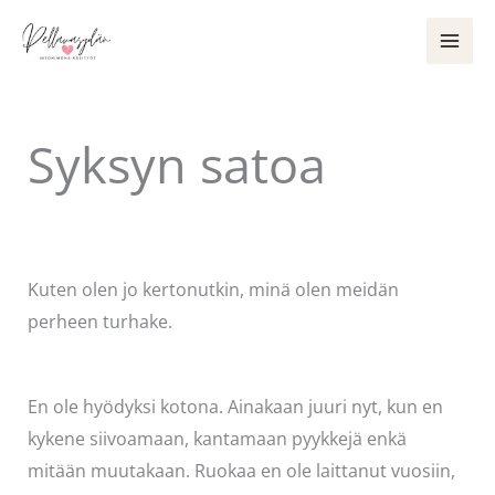
Siirry
sisältöön
Syksyn satoa
Kommentoi
/
Uncategorized
/ Kirjoittaja
Pellavasydän
Kuten olen jo kertonutkin, minä olen meidän
perheen turhake.
En ole hyödyksi kotona. Ainakaan juuri nyt, kun en
kykene siivoamaan, kantamaan pyykkejä enkä
mitään muutakaan. Ruokaa en ole laittanut vuosiin,