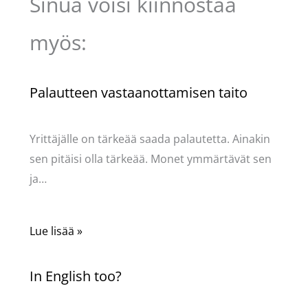
Sinua voisi kiinnostaa
myös:
Palautteen vastaanottamisen taito
Kommentoi
/
Uncategorized
/ Kirjoittaja
Pellavasydän
Yrittäjälle on tärkeää saada palautetta. Ainakin
sen pitäisi olla tärkeää. Monet ymmärtävät sen
ja…
Lue lisää »
In English too?
Kommentoi
/
Uncategorized
/ Kirjoittaja
Pellavasydän