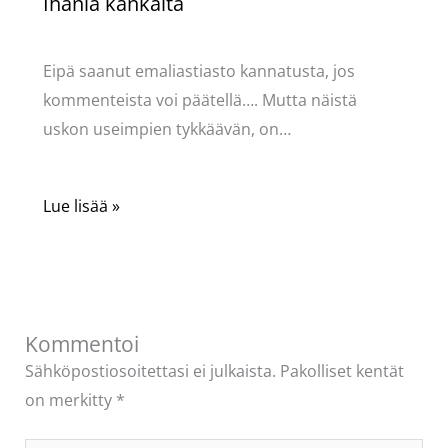
Ihania kankaita
Kommentoi
/
Uncategorized
/ Kirjoittaja
Pellavasydän
Eipä saanut emaliastiasto kannatusta, jos
kommenteista voi päätellä…. Mutta näistä
uskon useimpien tykkäävän, on…
Lue lisää »
Kommentoi
Sähköpostiosoitettasi ei julkaista.
Pakolliset kentät
on merkitty
*