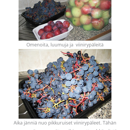
Omenoita, luumuja ja viinirypäleitä
Aika jänniä nuo pikkuruiset viinirypäleet. Tähän