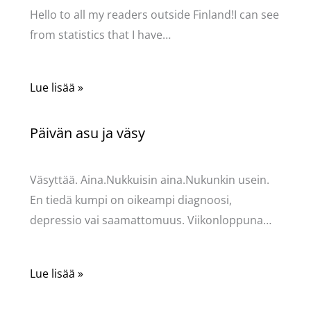
Hello to all my readers outside Finland!I can see
from statistics that I have…
Lue lisää »
Päivän asu ja väsy
Kommentoi
/
Uncategorized
/ Kirjoittaja
Pellavasydän
Väsyttää. Aina.Nukkuisin aina.Nukunkin usein.
En tiedä kumpi on oikeampi diagnoosi,
depressio vai saamattomuus. Viikonloppuna…
Lue lisää »