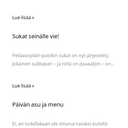
Lue lisää »
Sukat seinälle vie!
Kommentoi
/
Uncategorized
/ Kirjoittaja
Pellavasydän
Pellavasydän-putiikin sukat on nyt järjestetty.
Jokainen sukkapari – ja niitä on paaaaljon – on…
Lue lisää »
Päivän asu ja menu
Kommentoi
/
Uncategorized
/ Kirjoittaja
Pellavasydän
Ei, en todellakaan ole ottanut tavaksi esitellä