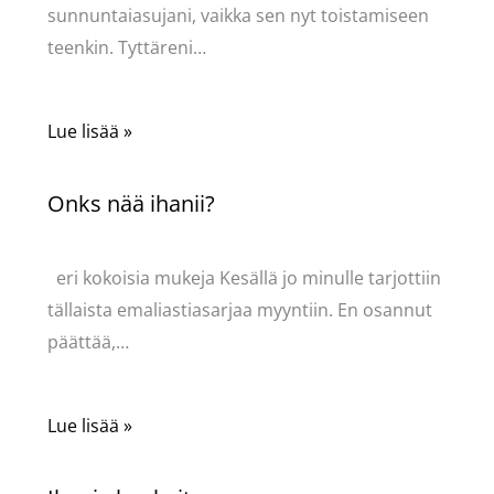
sunnuntaiasujani, vaikka sen nyt toistamiseen
teenkin. Tyttäreni…
Lue lisää »
Onks nää ihanii?
Kommentoi
/
Uncategorized
/ Kirjoittaja
Pellavasydän
eri kokoisia mukeja Kesällä jo minulle tarjottiin
tällaista emaliastiasarjaa myyntiin. En osannut
päättää,…
Lue lisää »