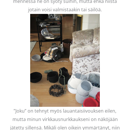
mennessä ne on syöty suihin, mutta ehkä niistä
jotain voisi valmistaakin tai säilöä.
”Joku” on tehnyt myös lauantaisiivouksen eilen,
mutta minun virkkausnurkkaukseni on näköjään
jätetty sillensä. Mikäli olen oikein ymmärtänyt, niin