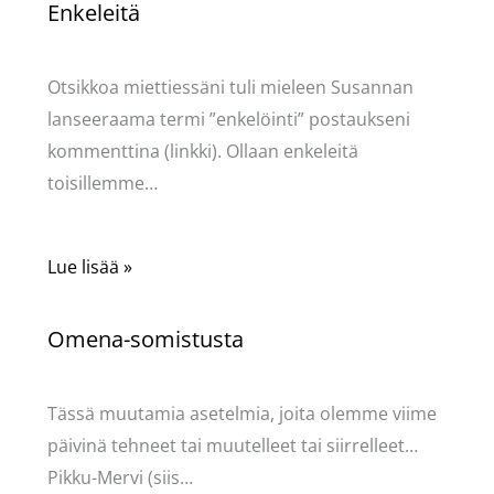
Enkeleitä
Kommentoi
/
Uncategorized
/ Kirjoittaja
Pellavasydän
Otsikkoa miettiessäni tuli mieleen Susannan
lanseeraama termi ”enkelöinti” postaukseni
kommenttina (linkki). Ollaan enkeleitä
toisillemme…
Lue lisää »
Omena-somistusta
Kommentoi
/
Uncategorized
/ Kirjoittaja
Pellavasydän
Tässä muutamia asetelmia, joita olemme viime
päivinä tehneet tai muutelleet tai siirrelleet…
Pikku-Mervi (siis…