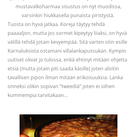
mustavalkoharmaa sisustus on nyt muodissa,
varsinkin hiukkasella punaista piristystä.
Tuosta on hyvä jatkaa. Koreja täytyy tehdä
paaaaljon, mutta jos sormet kipeytyy liiaksi, on hyvä
välillä tehdä jotain kevyempää. Sitä varten otin esille
Karnaluksista ostamani villalankapussukan. Kympin
uutiset olivat jo tulossa, enkä ehtinyt mitään ohjetta
etsiä (mutta jotain piti saada käsille) joten aloitin
tavallisen pipon ilman mitään erikoisuuksia. Lanka
onneksi olikin sopivan ”tweediä” joten ei siihen
kummempia tarvitakaan…