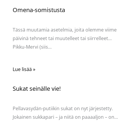
Omena-somistusta
Kommentoi
/
Uncategorized
/ Kirjoittaja
Pellavasydän
Tässä muutamia asetelmia, joita olemme viime
päivinä tehneet tai muutelleet tai siirrelleet…
Pikku-Mervi (siis…
Lue lisää »
Sukat seinälle vie!
Kommentoi
/
Uncategorized
/ Kirjoittaja
Pellavasydän
Pellavasydän-putiikin sukat on nyt järjestetty.
Jokainen sukkapari – ja niitä on paaaaljon – on…