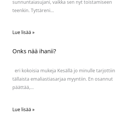
sunnuntaiasujani, vaikka sen nyt toistamiseen
teenkin. Tyttäreni…
Lue lisää »
Onks nää ihanii?
Kommentoi
/
Uncategorized
/ Kirjoittaja
Pellavasydän
eri kokoisia mukeja Kesällä jo minulle tarjottiin
tällaista emaliastiasarjaa myyntiin. En osannut
päättää,…
Lue lisää »