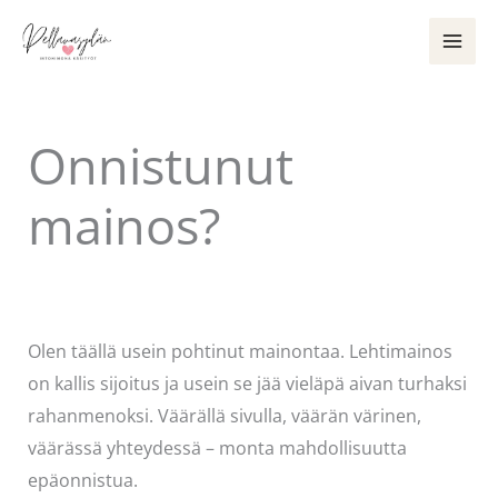
Siirry
sisältöön
Onnistunut
mainos?
Kommentoi
/
Uncategorized
/ Kirjoittaja
Pellavasydän
Olen täällä usein pohtinut mainontaa. Lehtimainos
on kallis sijoitus ja usein se jää vieläpä aivan turhaksi
rahanmenoksi. Väärällä sivulla, väärän värinen,
väärässä yhteydessä – monta mahdollisuutta
epäonnistua.