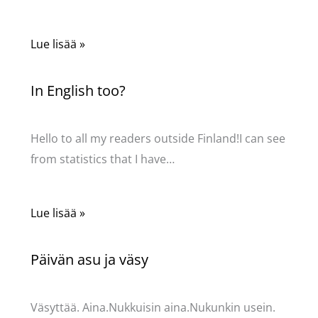
Lue lisää »
In English too?
Kommentoi
/
Uncategorized
/ Kirjoittaja
Pellavasydän
Hello to all my readers outside Finland!I can see
from statistics that I have…
Lue lisää »
Päivän asu ja väsy
Kommentoi
/
Uncategorized
/ Kirjoittaja
Pellavasydän
Väsyttää. Aina.Nukkuisin aina.Nukunkin usein.