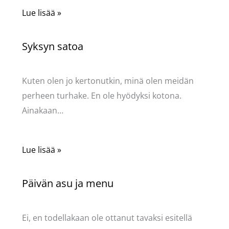
Lue lisää »
Syksyn satoa
Kommentoi
/
Uncategorized
/ Kirjoittaja
Pellavasydän
Kuten olen jo kertonutkin, minä olen meidän
perheen turhake. En ole hyödyksi kotona.
Ainakaan…
Lue lisää »
Päivän asu ja menu
Kommentoi
/
Uncategorized
/ Kirjoittaja
Pellavasydän
Ei, en todellakaan ole ottanut tavaksi esitellä