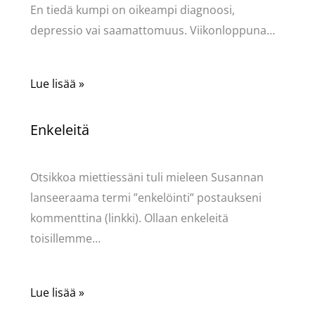
En tiedä kumpi on oikeampi diagnoosi,
depressio vai saamattomuus. Viikonloppuna…
Lue lisää »
Enkeleitä
Kommentoi
/
Uncategorized
/ Kirjoittaja
Pellavasydän
Otsikkoa miettiessäni tuli mieleen Susannan
lanseeraama termi ”enkelöinti” postaukseni
kommenttina (linkki). Ollaan enkeleitä
toisillemme…
Lue lisää »