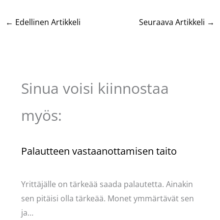
←
Edellinen Artikkeli
Seuraava Artikkeli
→
Sinua voisi kiinnostaa
myös:
Palautteen vastaanottamisen taito
Kommentoi
/
Uncategorized
/ Kirjoittaja
Pellavasydän
Yrittäjälle on tärkeää saada palautetta. Ainakin
sen pitäisi olla tärkeää. Monet ymmärtävät sen
ja…