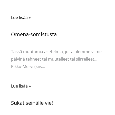
Lue lisää »
Omena-somistusta
Kommentoi
/
Uncategorized
/ Kirjoittaja
Pellavasydän
Tässä muutamia asetelmia, joita olemme viime
päivinä tehneet tai muutelleet tai siirrelleet…
Pikku-Mervi (siis…
Lue lisää »
Sukat seinälle vie!
Kommentoi
/
Uncategorized
/ Kirjoittaja
Pellavasydän