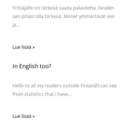
Yrittäjälle on tärkeää saada palautetta. Ainakin
sen pitäisi olla tärkeää. Monet ymmärtävät sen
ja…
Lue lisää »
In English too?
Kommentoi
/
Uncategorized
/ Kirjoittaja
Pellavasydän
Hello to all my readers outside Finland!I can see
from statistics that I have…
Lue lisää »