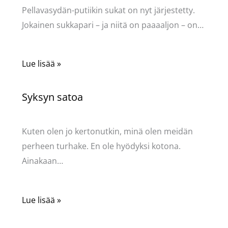
Pellavasydän-putiikin sukat on nyt järjestetty.
Jokainen sukkapari – ja niitä on paaaaljon – on…
Lue lisää »
Syksyn satoa
Kommentoi
/
Uncategorized
/ Kirjoittaja
Pellavasydän
Kuten olen jo kertonutkin, minä olen meidän
perheen turhake. En ole hyödyksi kotona.
Ainakaan…
Lue lisää »