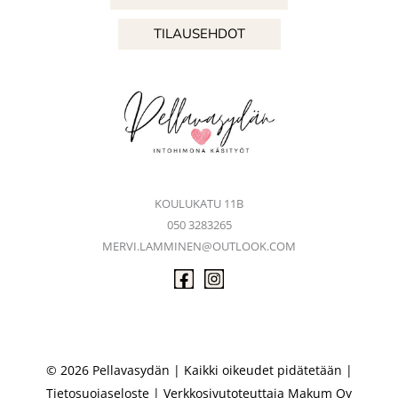
TILAUSEHDOT
KOULUKATU 11B
050 3283265
MERVI.LAMMINEN@OUTLOOK.COM
© 2026 Pellavasydän | Kaikki oikeudet pidätetään |
Tietosuojaseloste
| Verkkosivutoteuttaja
Makum Oy