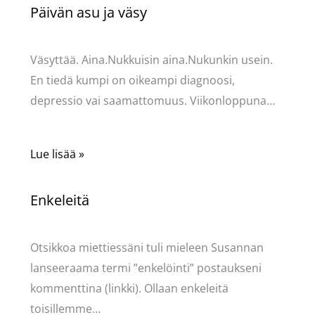
Päivän asu ja väsy
Kommentoi
/
Uncategorized
/ Kirjoittaja
Pellavasydän
Väsyttää. Aina.Nukkuisin aina.Nukunkin usein.
En tiedä kumpi on oikeampi diagnoosi,
depressio vai saamattomuus. Viikonloppuna…
Lue lisää »
Enkeleitä
Kommentoi
/
Uncategorized
/ Kirjoittaja
Pellavasydän
Otsikkoa miettiessäni tuli mieleen Susannan
lanseeraama termi ”enkelöinti” postaukseni
kommenttina (linkki). Ollaan enkeleitä
toisillemme…