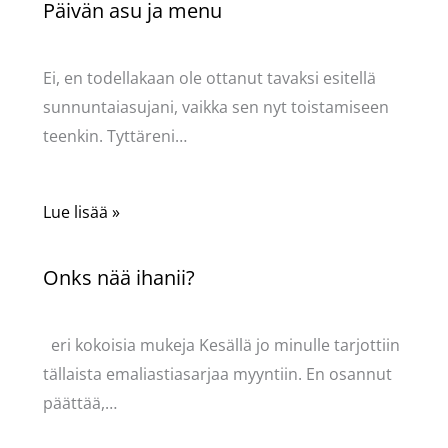
Päivän asu ja menu
Kommentoi
/
Uncategorized
/ Kirjoittaja
Pellavasydän
Ei, en todellakaan ole ottanut tavaksi esitellä
sunnuntaiasujani, vaikka sen nyt toistamiseen
teenkin. Tyttäreni…
Lue lisää »
Onks nää ihanii?
Kommentoi
/
Uncategorized
/ Kirjoittaja
Pellavasydän
eri kokoisia mukeja Kesällä jo minulle tarjottiin
tällaista emaliastiasarjaa myyntiin. En osannut
päättää,…