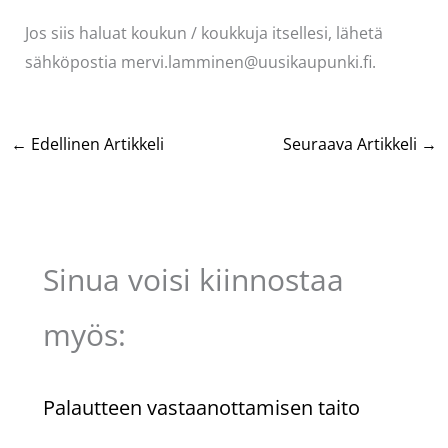
Jos siis haluat koukun / koukkuja itsellesi, lähetä
sähköpostia mervi.lamminen@uusikaupunki.fi.
←
Edellinen Artikkeli
Seuraava Artikkeli
→
Sinua voisi kiinnostaa
myös:
Palautteen vastaanottamisen taito
Kommentoi
/
Uncategorized
/ Kirjoittaja
Pellavasydän