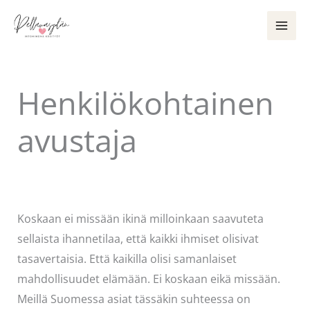
Siirry
sisältöön
Henkilökohtainen
avustaja
Kommentoi
/
Uncategorized
/ Kirjoittaja
Pellavasydän
Koskaan ei missään ikinä milloinkaan saavuteta
sellaista ihannetilaa, että kaikki ihmiset olisivat
tasavertaisia. Että kaikilla olisi samanlaiset
mahdollisuudet elämään. Ei koskaan eikä missään.
Meillä Suomessa asiat tässäkin suhteessa on