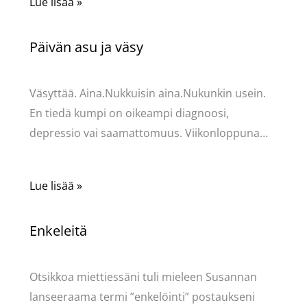
Lue lisää »
Päivän asu ja väsy
Kommentoi
/
Uncategorized
/ Kirjoittaja
Pellavasydän
Väsyttää. Aina.Nukkuisin aina.Nukunkin usein.
En tiedä kumpi on oikeampi diagnoosi,
depressio vai saamattomuus. Viikonloppuna…
Lue lisää »
Enkeleitä
Kommentoi
/
Uncategorized
/ Kirjoittaja
Pellavasydän
Otsikkoa miettiessäni tuli mieleen Susannan
lanseeraama termi ”enkelöinti” postaukseni