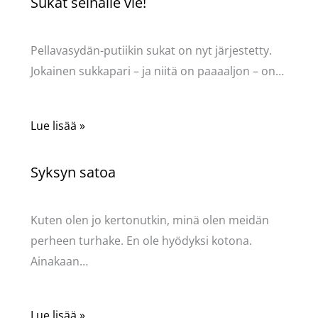
Sukat seinälle vie!
Kommentoi
/
Uncategorized
/ Kirjoittaja
Pellavasydän
Pellavasydän-putiikin sukat on nyt järjestetty.
Jokainen sukkapari – ja niitä on paaaaljon – on…
Lue lisää »
Syksyn satoa
Kommentoi
/
Uncategorized
/ Kirjoittaja
Pellavasydän
Kuten olen jo kertonutkin, minä olen meidän
perheen turhake. En ole hyödyksi kotona.
Ainakaan…
Lue lisää »