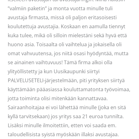
”valmiin paketin” ja monta vuotta minulle tuli
avustaja firmasta, missä oli paljon eritasoisesti
koulutettuja avustajia. Koskaan en aamulla tiennyt
kuka tulee, mikä oli silloin mielestäni sekä hyvä että
huono asia. Toisaalta oli vaihtelua ja jokaisella oli
omat vahvuutensa, jos niitä osasi hyödyntää, mutta
se ainainen vaihtuvuus! Tämä firma alkoi olla
ylityöllistetty ja kun Uusikaupunki siirtyi
PALVELUSETELI-järjestelmään, piti yrityksen siirtyä
käyttämään pääasiassa kouluttamatonta työvoimaa,
jotta toiminta olisi mitenkään kannattavaa.
Sairaanhoitajaa ei voi lähettää minulle (joka en sitä
kyllä tarvitsekaan) jos yritys saa 21 euroa tunnilta.
Lisäksi minulle ilmoitettiin, etten voi saada em.
taloudellisista syistä myöskään illaksi avustajaa.