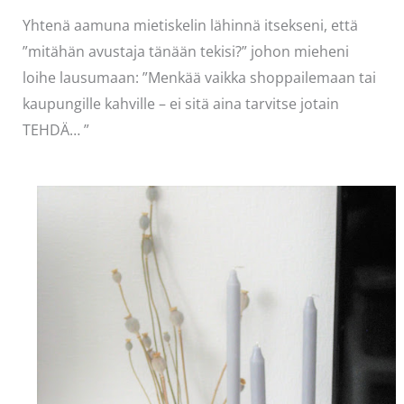
Yhtenä aamuna mietiskelin lähinnä itsekseni, että
”mitähän avustaja tänään tekisi?” johon mieheni
loihe lausumaan: ”Menkää vaikka shoppailemaan tai
kaupungille kahville – ei sitä aina tarvitse jotain
TEHDÄ… ”