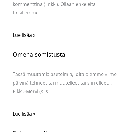
kommenttina (linkki). Ollaan enkeleitä
toisillemme…
Lue lisää »
Omena-somistusta
Kommentoi
/
Uncategorized
/ Kirjoittaja
Pellavasydän
Tässä muutamia asetelmia, joita olemme viime
päivinä tehneet tai muutelleet tai siirrelleet…
Pikku-Mervi (siis…
Lue lisää »