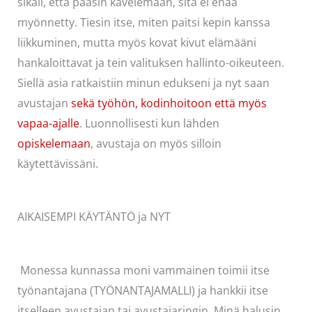
sikäli, että pääsin kävelemään, sitä ei enää
myönnetty. Tiesin itse, miten paitsi kepin kanssa
liikkuminen, mutta myös kovat kivut elämääni
hankaloittavat ja tein valituksen hallinto-oikeuteen.
Siellä asia ratkaistiin minun edukseni ja nyt saan
avustajan
sekä työhön, kodinhoitoon että myös
vapaa-ajalle
. Luonnollisesti kun lähden
opiskelemaan
, avustaja on myös silloin
käytettävissäni.
AIKAISEMPI KÄYTÄNTÖ ja NYT
Monessa kunnassa moni vammainen toimii itse
työnantajana (TYÖNANTAJAMALLI) ja hankkii itse
itselleen avustajan tai avustajaringin. Minä halusin