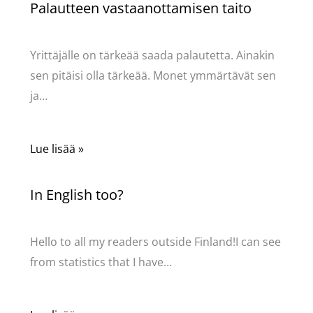
Palautteen vastaanottamisen taito
Kommentoi
/
Uncategorized
/ Kirjoittaja
Pellavasydän
Yrittäjälle on tärkeää saada palautetta. Ainakin
sen pitäisi olla tärkeää. Monet ymmärtävät sen
ja…
Lue lisää »
In English too?
Kommentoi
/
Uncategorized
/ Kirjoittaja
Pellavasydän
Hello to all my readers outside Finland!I can see
from statistics that I have…