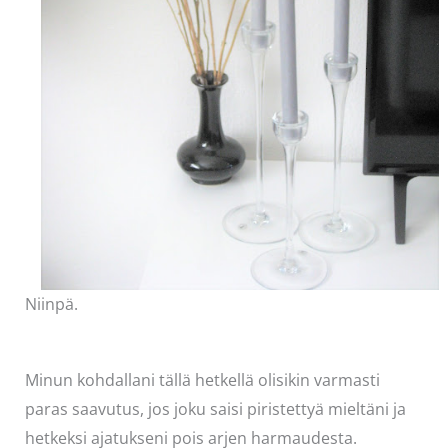
Niinpä.
Minun kohdallani tällä hetkellä olisikin varmasti
paras saavutus, jos joku saisi piristettyä mieltäni ja
hetkeksi ajatukseni pois arjen harmaudesta.