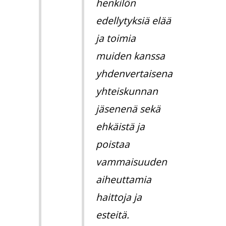
henkilön
edellytyksiä elää
ja toimia
muiden kanssa
yhdenvertaisena
yhteiskunnan
jäsenenä sekä
ehkäistä ja
poistaa
vammaisuuden
aiheuttamia
haittoja ja
esteitä.