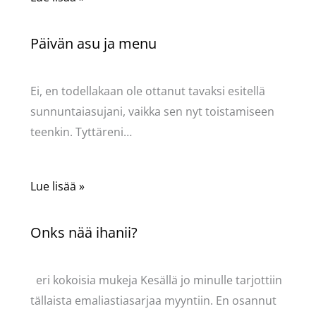
Päivän asu ja menu
Kommentoi
/
Uncategorized
/ Kirjoittaja
Pellavasydän
Ei, en todellakaan ole ottanut tavaksi esitellä
sunnuntaiasujani, vaikka sen nyt toistamiseen
teenkin. Tyttäreni…
Lue lisää »
Onks nää ihanii?
Kommentoi
/
Uncategorized
/ Kirjoittaja
Pellavasydän
eri kokoisia mukeja Kesällä jo minulle tarjottiin
tällaista emaliastiasarjaa myyntiin. En osannut