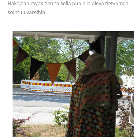
Näköjään myös tien toisella puolella oleva tietyömaa
sointuu väreihin!