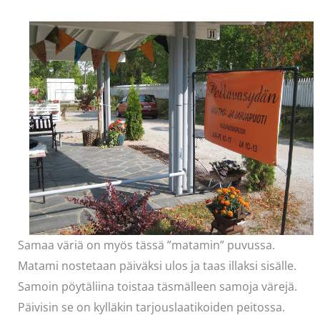
Samaa väriä on myös tässä ”matamin” puvussa.
Matami nostetaan päiväksi ulos ja taas illaksi sisälle.
Samoin pöytäliina toistaa täsmälleen samoja värejä.
Päivisin se on kylläkin tarjouslaatikoiden peitossa.