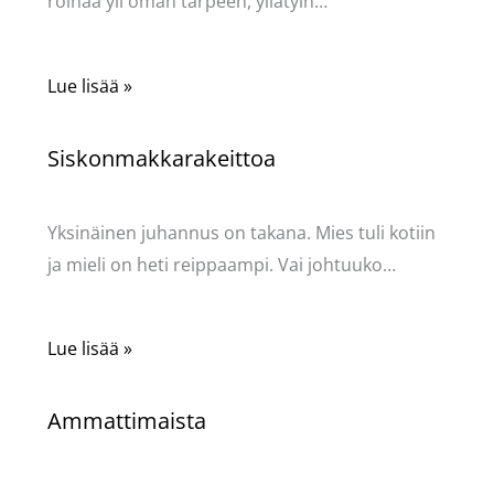
roinaa yli oman tarpeen, yllätyin…
Lue lisää »
Siskonmakkarakeittoa
Kommentoi
/
Mervi
/ Kirjoittaja
Pellavasydän
Yksinäinen juhannus on takana. Mies tuli kotiin
ja mieli on heti reippaampi. Vai johtuuko…
Lue lisää »
Ammattimaista
Kommentoi
/
Kauneus & tyyli
,
Mervi
/ Kirjoittaja
Pellavasydän