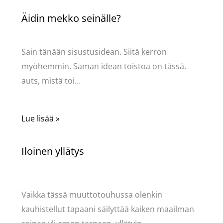
Äidin mekko seinälle?
Kommentoi
/
Mervi
/ Kirjoittaja
Pellavasydän
Sain tänään sisustusidean. Siitä kerron
myöhemmin. Saman idean toistoa on tässä.
auts, mistä toi…
Lue lisää »
Iloinen yllätys
Kommentoi
/
Mervi
,
Puodin kuulumiset
/ Kirjoittaja
Pellavasydän
Vaikka tässä muuttotouhussa olenkin
kauhistellut tapaani säilyttää kaiken maailman