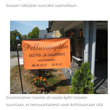
kuvaan näköjään suoraksi saanutkaan.
Ensimmäinen tavoite oli saada kyltti toiseen
suuntaan, ei tiensuuntaisesti vaan kohtisuoraan sitä