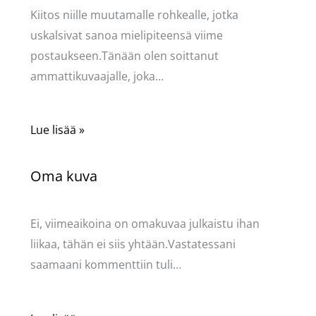
Kiitos niille muutamalle rohkealle, jotka
uskalsivat sanoa mielipiteensä viime
postaukseen.Tänään olen soittanut
ammattikuvaajalle, joka…
Lue lisää »
Oma kuva
Kommentoi
/
Mervi
/ Kirjoittaja
Pellavasydän
Ei, viimeaikoina on omakuvaa julkaistu ihan
liikaa, tähän ei siis yhtään.Vastatessani
saamaani kommenttiin tuli…