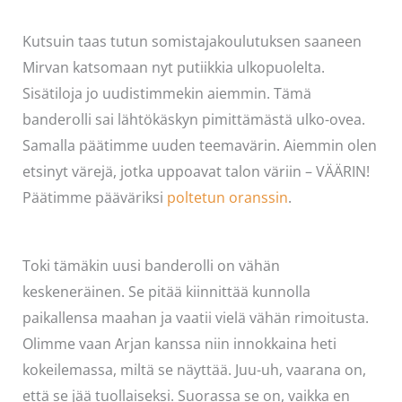
Kutsuin taas tutun somistajakoulutuksen saaneen
Mirvan katsomaan nyt putiikkia ulkopuolelta.
Sisätiloja jo uudistimmekin aiemmin. Tämä
banderolli sai lähtökäskyn pimittämästä ulko-ovea.
Samalla päätimme uuden teemavärin. Aiemmin olen
etsinyt värejä, jotka uppoavat talon väriin – VÄÄRIN!
Päätimme pääväriksi
poltetun oranssin
.
Toki tämäkin uusi banderolli on vähän
keskeneräinen. Se pitää kiinnittää kunnolla
paikallensa maahan ja vaatii vielä vähän rimoitusta.
Olimme vaan Arjan kanssa niin innokkaina heti
kokeilemassa, miltä se näyttää. Juu-uh, vaarana on,
että se jää tuollaiseksi. Suorassa se on, vaikka en