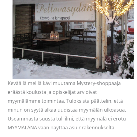
Keväällä meillä kävi muutama Mystery-shoppaaja
eräästä koulusta ja opiskelijat arvioivat
myymälämme toimintaa. Tuloksista päättelin, että
minun on syytä alkaa uudistaa myymälän ulkoasua.
Useammasta suusta tuli ilmi, että myymälä ei erotu
MYYMÄLÄNÄ vaan näyttää asuinrakennukselta.