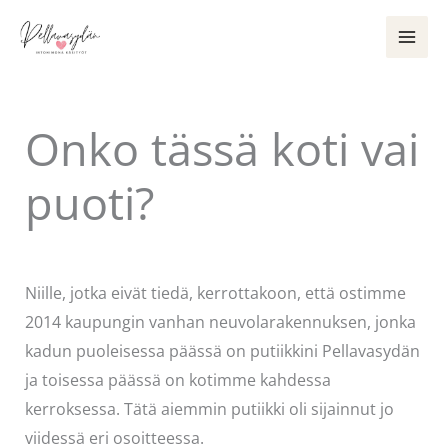
Siirry
sisältöön
Onko tässä koti vai
puoti?
Kommentoi
/
Mervi
/ Kirjoittaja
Pellavasydän
Niille, jotka eivät tiedä, kerrottakoon, että ostimme
2014 kaupungin vanhan neuvolarakennuksen, jonka
kadun puoleisessa päässä on putiikkini Pellavasydän
ja toisessa päässä on kotimme kahdessa
kerroksessa. Tätä aiemmin putiikki oli sijainnut jo
viidessä eri osoitteessa.