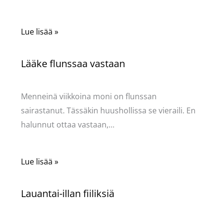
Lue lisää »
Lääke flunssaa vastaan
Kommentoi
/
Mervi
/ Kirjoittaja
Pellavasydän
Menneinä viikkoina moni on flunssan
sairastanut. Tässäkin huushollissa se vieraili. En
halunnut ottaa vastaan,…
Lue lisää »
Lauantai-illan fiiliksiä
Kommentoi
/
Mervi
/ Kirjoittaja
Pellavasydän