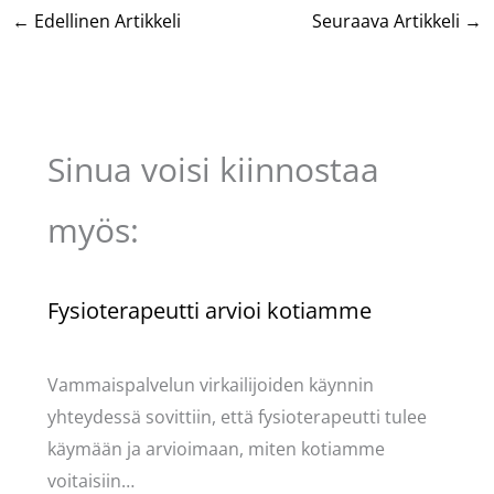
←
Edellinen Artikkeli
Seuraava Artikkeli
→
Sinua voisi kiinnostaa
myös:
Fysioterapeutti arvioi kotiamme
Kommentoi
/
Mervi
/ Kirjoittaja
Pellavasydän
Vammaispalvelun virkailijoiden käynnin
yhteydessä sovittiin, että fysioterapeutti tulee
käymään ja arvioimaan, miten kotiamme
voitaisiin…