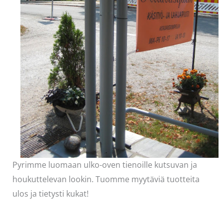
Pyrimme luomaan ulko-oven tienoille kutsuvan ja
houkuttelevan lookin. Tuomme myytäviä tuotteita
ulos ja tietysti kukat!