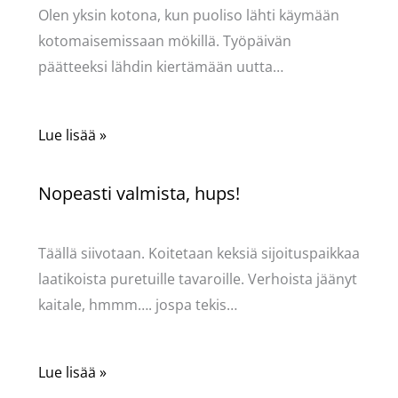
Olen yksin kotona, kun puoliso lähti käymään
kotomaisemissaan mökillä. Työpäivän
päätteeksi lähdin kiertämään uutta…
Lue lisää »
Nopeasti valmista, hups!
Kommentoi
/
Mervi
/ Kirjoittaja
Pellavasydän
Täällä siivotaan. Koitetaan keksiä sijoituspaikkaa
laatikoista puretuille tavaroille. Verhoista jäänyt
kaitale, hmmm…. jospa tekis…
Lue lisää »