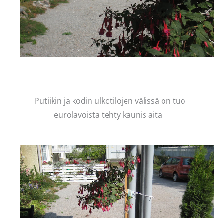
Putiikin ja kodin ulkotilojen välissä on tuo
eurolavoista tehty kaunis aita.