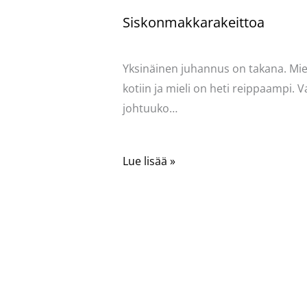
Siskonmakkarakeittoa
Kommentoi
/
Mervi
/ Kirjoittaja
Pellavas
Yksinäinen juhannus on takana. Mies
kotiin ja mieli on heti reippaampi. V
johtuuko…
Lue lisää »