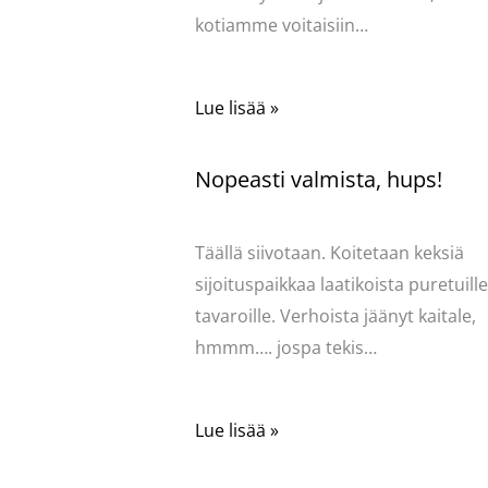
kotiamme voitaisiin…
Lue lisää »
Nopeasti valmista, hups!
Kommentoi
/
Mervi
/ Kirjoittaja
Pellavas
Täällä siivotaan. Koitetaan keksiä
sijoituspaikkaa laatikoista puretuille
tavaroille. Verhoista jäänyt kaitale,
hmmm…. jospa tekis…
Lue lisää »