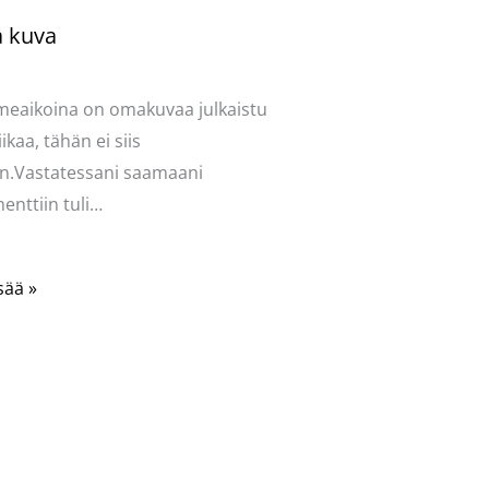
 kuva
ntoi
/
Mervi
/ Kirjoittaja
Pellavasydän
iimeaikoina on omakuvaa julkaistu
iikaa, tähän ei siis
n.Vastatessani saamaani
nttiin tuli…
sää »