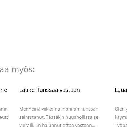
taa myös:
mme
Lääke flunssaa vastaan
Lauan
ydän
Kommentoi
/
Mervi
/ Kirjoittaja
Pellavasydän
Komme
nnin
Menneinä viikkoina moni on flunssan
Olen 
eutti
sairastanut. Tässäkin huushollissa se
käymä
vieraili. En halunnut ottaa vastaan,…
Työpä