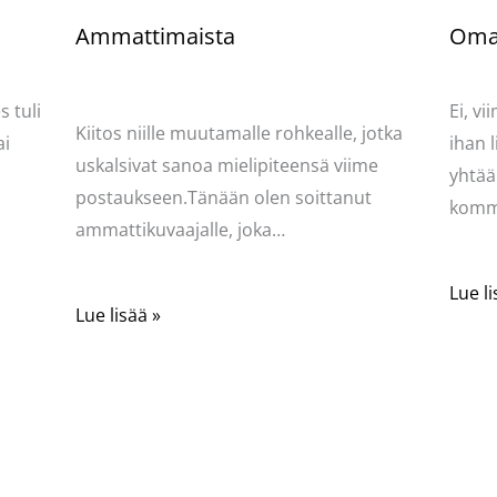
Ammattimaista
Oma
ydän
Kommentoi
/
Kauneus & tyyli
,
Mervi
/
Komme
Kirjoittaja
Pellavasydän
 tuli
Ei, v
Kiitos niille muutamalle rohkealle, jotka
ai
ihan l
uskalsivat sanoa mielipiteensä viime
yhtää
postaukseen.Tänään olen soittanut
komme
ammattikuvaajalle, joka…
Lue li
Lue lisää »