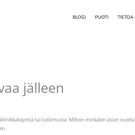
BLOGI
PUOTI
TIETOA
aa jälleen
avasydän
inikkakäyntiä tai tutkimusta. Milloin minkäkin asian vuoksi.
en.