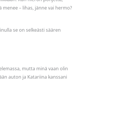
ä menee – lihas, jänne vai hermo?
inulla se on selkeästi säären
ttelemassa, mutta minä vaan olin
än auton ja Katariina kanssani