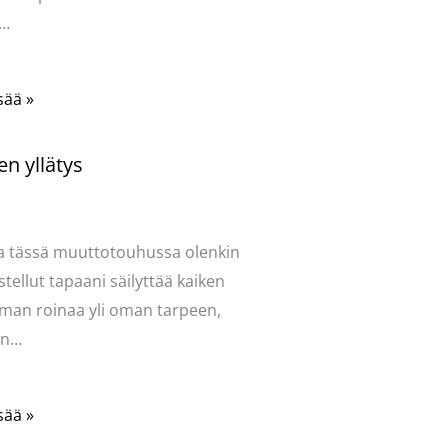
a…
sää »
en yllätys
ntoi
/
Mervi
,
Puodin kuulumiset
/
ttaja
Pellavasydän
a tässä muuttotouhussa olenkin
stellut tapaani säilyttää kaiken
man roinaa yli oman tarpeen,
yin…
sää »