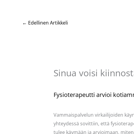
←
Edellinen Artikkeli
Sinua voisi kiinnos
Fysioterapeutti arvioi kotia
Kommentoi
/
Mervi
/ Kirjoittaja
Pellavas
Vammaispalvelun virkailijoiden käy
yhteydessä sovittiin, että fysioterap
tulee käymään ja arvioimaan, miten