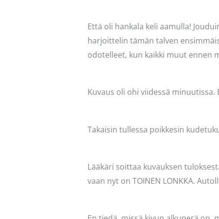
Että oli hankala keli aamulla! Joudu
harjoittelin tämän talven ensimmäistä
odotelleet, kun kaikki muut ennen m
Kuvaus oli ohi viidessä minuutissa.
Takaisin tullessa poikkesin kudetuk
Lääkäri soittaa kuvauksen tuloksesta
vaan nyt on TOINEN LONKKA. Autolla
En tiedä, missä kivun alkuperä on, m