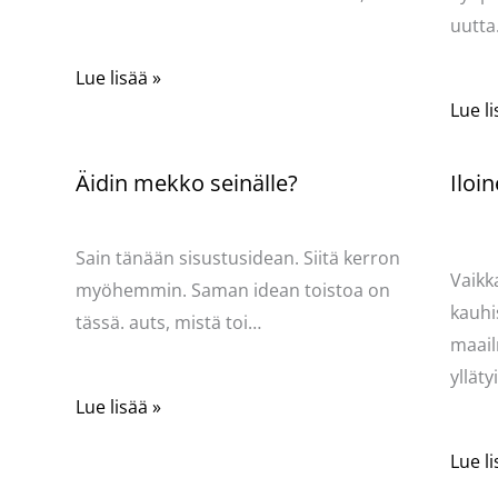
uutt
Lue lisää »
Lue li
Äidin mekko seinälle?
Iloin
ydän
Kommentoi
/
Mervi
/ Kirjoittaja
Pellavasydän
Komme
Kirjoi
Sain tänään sisustusidean. Siitä kerron
Vaikk
myöhemmin. Saman idean toistoa on
kauhi
tässä. auts, mistä toi…
maail
yllät
Lue lisää »
Lue li