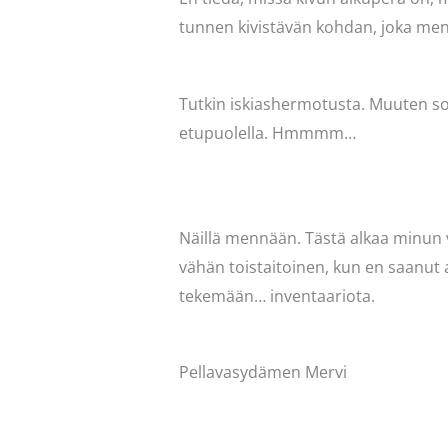
tunnen kivistävän kohdan, joka mene
Tutkin iskiashermotusta. Muuten sopi
etupuolella. Hmmmm…
Näillä mennään. Tästä alkaa minun vi
vähän toistaitoinen, kun en saanut
tekemään… inventaariota.
Pellavasydämen Mervi