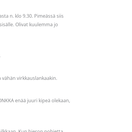
sta n. klo 9.30. Pimeässä siis
 sisälle. Olivat kuulemma jo
.
a vähän virkkauslankaakin.
LONKKA enää juuri kipeä olekaan,
nilkkaan. Kun hieron pohjetta,