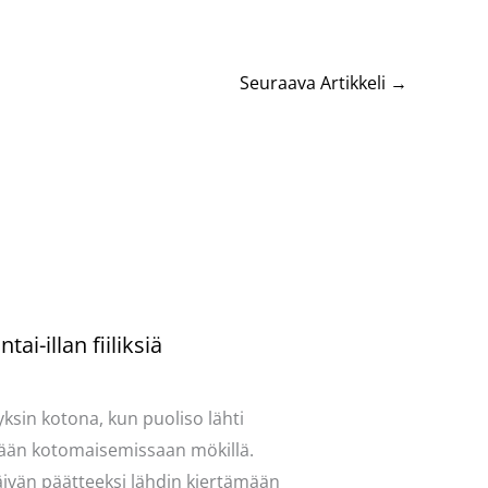
Seuraava Artikkeli
→
tai-illan fiiliksiä
ntoi
/
Mervi
/ Kirjoittaja
Pellavasydän
yksin kotona, kun puoliso lähti
än kotomaisemissaan mökillä.
ivän päätteeksi lähdin kiertämään