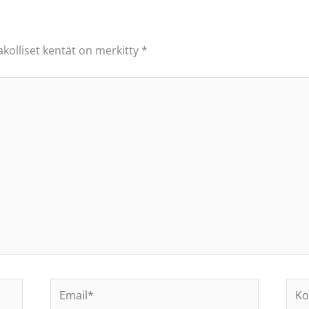
akolliset kentät on merkitty
*
Email*
Koti
osoi