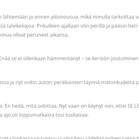
in lähtemään jo ennen ylösnousua, mikä minulla tarkoittaa va
 talvikeliajoa. Prikulleen ajallaan olin perillä ja pääsin heti
inua olivat peruneet aikansa.
 Enää se ei ollenkaan hämmentänyt – se lieriöön joutuminen
ussa ja nyt onkin auton peräloosteri täynnä matonkudetta j
. En tiedä, mitä odottaa. Nyt vaan on käynyt niin, ettei SE 
 ajo oli loppumatkasta tosi tuskaisaa.
utta lonkassa se tuntuu ja siitä kipu sädehtii polven taitse 