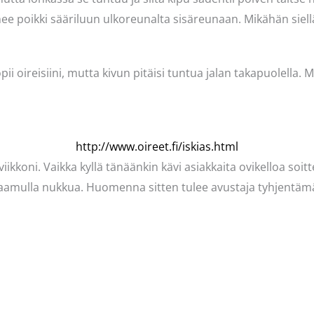
e poikki sääriluun ulkoreunalta sisäreunaan. Mikähän siell
i oireisiini, mutta kivun pitäisi tuntua jalan takapuolella. M
http://www.oireet.fi/iskias.html
ikkoni. Vaikka kyllä tänäänkin kävi asiakkaita ovikelloa soi
 aamulla nukkua. Huomenna sitten tulee avustaja tyhjentämä