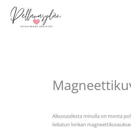
Siirry
sisältöön
Magneettikuv
Kommentoi
/
Mervi
/ Kirjoittaja
Pell
Alkuvuodesta minulla on monta polikl
leikatun lonkan magneettikuvaukse