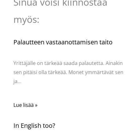
Sinua voisi kiinnostaa
myös:
Palautteen vastaanottamisen taito
Kommentoi
/
Uncategorized
/ Kirjoittaja
Pellavasydän
Yrittäjälle on tärkeää saada palautetta. Ainakin
sen pitäisi olla tärkeää. Monet ymmärtävät sen
ja…
Lue lisää »
In English too?
Kommentoi
/
Uncategorized
/ Kirjoittaja
Pellavasydän