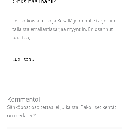
Onks nää ihanii?
Kommentoi
/
Uncategorized
/ Kirjoittaja
Pellavasydän
eri kokoisia mukeja Kesällä jo minulle tarjottiin
tällaista emaliastiasarjaa myyntiin. En osannut
päättää,…
Lue lisää »
Kommentoi
Sähköpostiosoitettasi ei julkaista.
Pakolliset kentät
on merkitty
*