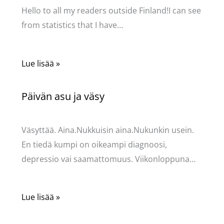
Hello to all my readers outside Finland!I can see
from statistics that I have…
Lue lisää »
Päivän asu ja väsy
Kommentoi
/
Uncategorized
/ Kirjoittaja
Pellavasydän
Väsyttää. Aina.Nukkuisin aina.Nukunkin usein.
En tiedä kumpi on oikeampi diagnoosi,
depressio vai saamattomuus. Viikonloppuna…
Lue lisää »