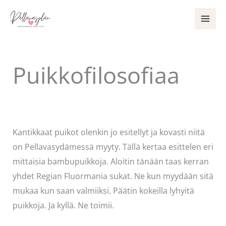
Siirry
sisältöön
Puikkofilosofiaa
Kommentoi
/
Uncategorized
/ Kirjoittaja
Pellavasydän
Kantikkaat puikot olenkin jo esitellyt ja kovasti niitä
on Pellavasydämessä myyty. Tällä kertaa esittelen eri
mittaisia bambupuikkoja. Aloitin tänään taas kerran
yhdet Regian Fluormania sukat. Ne kun myydään sitä
mukaa kun saan valmiiksi. Päätin kokeilla lyhyitä
puikkoja. Ja kyllä. Ne toimii.