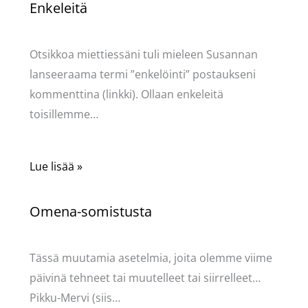
Enkeleitä
Kommentoi
/
Uncategorized
/ Kirjoittaja
Pellavasydän
Otsikkoa miettiessäni tuli mieleen Susannan
lanseeraama termi ”enkelöinti” postaukseni
kommenttina (linkki). Ollaan enkeleitä
toisillemme…
Lue lisää »
Omena-somistusta
Kommentoi
/
Uncategorized
/ Kirjoittaja
Pellavasydän
Tässä muutamia asetelmia, joita olemme viime
päivinä tehneet tai muutelleet tai siirrelleet…
Pikku-Mervi (siis…