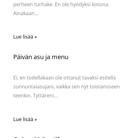
perheen turhake. En ole hyödyksi kotona.
Ainakaan…
Lue lisää »
Päivän asu ja menu
Kommentoi
/
Uncategorized
/ Kirjoittaja
Pellavasydän
Ei, en todellakaan ole ottanut tavaksi esitellä
sunnuntaiasujani, vaikka sen nyt toistamiseen
teenkin. Tyttäreni…
Lue lisää »