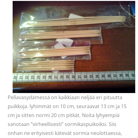
Pellavasydämessä on kaikkiaan neljää eri pituutta
puikkoja. lyhimmät on 10 cm, seuraavat 13 cm ja 15
cm ja sitten normi 20 cm pitkät. Noita lyhyempiä
sanotaan ”virheellisesti” sormikaspuikoiksi. Siis
onhan ne erityisesti kätevät sormia neulottaessa,