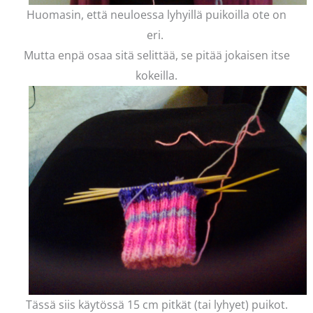
Huomasin, että neuloessa lyhyillä puikoilla ote on
eri.
Mutta enpä osaa sitä selittää, se pitää jokaisen itse
kokeilla.
Tässä siis käytössä 15 cm pitkät (tai lyhyet) puikot.