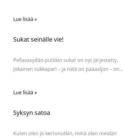
Lue lisää »
Sukat seinälle vie!
Kommentoi
/
Uncategorized
/ Kirjoittaja
Pellavasydän
Pellavasydän-putiikin sukat on nyt järjestetty.
Jokainen sukkapari – ja niitä on paaaaljon – on…
Lue lisää »
Syksyn satoa
Kommentoi
/
Uncategorized
/ Kirjoittaja
Pellavasydän
Kuten olen jo kertonutkin, minä olen meidän