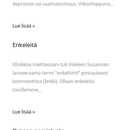
depressio vai saamattomuus. Viikonloppuna…
Lue lisää »
Enkeleitä
Kommentoi
/
Uncategorized
/ Kirjoittaja
Pellavasydän
Otsikkoa miettiessäni tuli mieleen Susannan
lanseeraama termi ”enkelöinti” postaukseni
kommenttina (linkki). Ollaan enkeleitä
toisillemme…
Lue lisää »