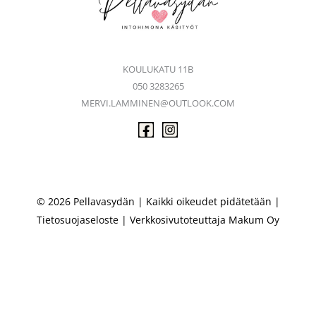
KOULUKATU 11B
050 3283265
MERVI.LAMMINEN@OUTLOOK.COM
© 2026 Pellavasydän | Kaikki oikeudet pidätetään |
Tietosuojaseloste
| Verkkosivutoteuttaja
Makum Oy