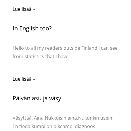
Lue lisää »
In English too?
Kommentoi
/
Uncategorized
/ Kirjoittaja
Pellavasydän
Hello to all my readers outside Finland!I can see
from statistics that I have…
Lue lisää »
Päivän asu ja väsy
Kommentoi
/
Uncategorized
/ Kirjoittaja
Pellavasydän
Väsyttää. Aina.Nukkuisin aina.Nukunkin usein.
En tiedä kumpi on oikeampi diagnoosi,