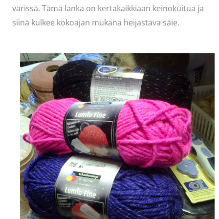
värissä. Tämä lanka on kertakaikkiaan keinokuitua ja
siinä kulkee kokoajan mukana heijastava säie.