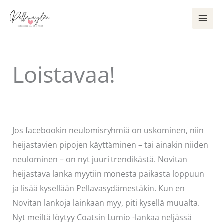
Siirry
sisältöön
Loistavaa!
Kommentoi
/
Uncategorized
/ Kirjoittaja
Pellavasydän
Jos facebookin neulomisryhmiä on uskominen, niin
heijastavien pipojen käyttäminen – tai ainakin niiden
neulominen – on nyt juuri trendikästä. Novitan
heijastava lanka myytiin monesta paikasta loppuun
ja lisää kysellään Pellavasydämestäkin. Kun en
Novitan lankoja lainkaan myy, piti kysellä muualta.
Nyt meiltä löytyy Coatsin Lumio -lankaa neljässä