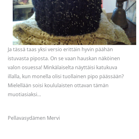
Ja tässä taas yksi versio erittäin hyvin päähän
istuvasta piposta. On se vaan hauskan näköinen
valon osuessa! Minkälaiselta näyttäisi katukuva
illalla, kun monella olisi tuollainen pipo päässään?
Mielellään soisi koululaisten ottavan tämän
muotiasiaksi…
Pellavasydämen Mervi