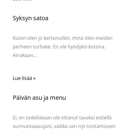
Syksyn satoa
Kommentoi
/
Uncategorized
/ Kirjoittaja
Pellavasydän
Kuten olen jo kertonutkin, minä olen meidän
perheen turhake. En ole hyödyksi kotona.
Ainakaan…
Lue lisää »
Päivän asu ja menu
Kommentoi
/
Uncategorized
/ Kirjoittaja
Pellavasydän
Ei, en todellakaan ole ottanut tavaksi esitellä
sunnuntaiasujani, vaikka sen nyt toistamiseen