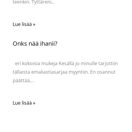
teenkin. Tyttäreni…
Lue lisää »
Onks nää ihanii?
Kommentoi
/
Uncategorized
/ Kirjoittaja
Pellavasydän
eri kokoisia mukeja Kesällä jo minulle tarjottiin
tällaista emaliastiasarjaa myyntiin. En osannut
päättää,…
Lue lisää »