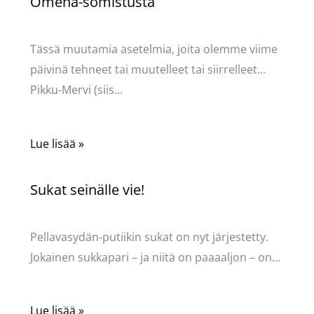
Omena-somistusta
Kommentoi
/
Uncategorized
/ Kirjoittaja
Pellavasydän
Tässä muutamia asetelmia, joita olemme viime
päivinä tehneet tai muutelleet tai siirrelleet…
Pikku-Mervi (siis…
Lue lisää »
Sukat seinälle vie!
Kommentoi
/
Uncategorized
/ Kirjoittaja
Pellavasydän
Pellavasydän-putiikin sukat on nyt järjestetty.
Jokainen sukkapari – ja niitä on paaaaljon – on…
Lue lisää »