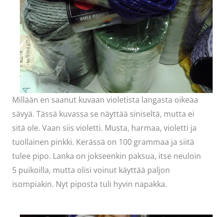
Millään en saanut kuvaan violetista langasta oikeaa
sävyä. Tässä kuvassa se näyttää siniseltä, mutta ei
sitä ole. Vaan siis violetti. Musta, harmaa, violetti ja
tuollainen pinkki. Kerässä on 100 grammaa ja siitä
tulee pipo. Lanka on jokseenkin paksua, itse neuloin
5 puikoilla, mutta olisi voinut käyttää paljon
isompiakin. Nyt piposta tuli hyvin napakka.