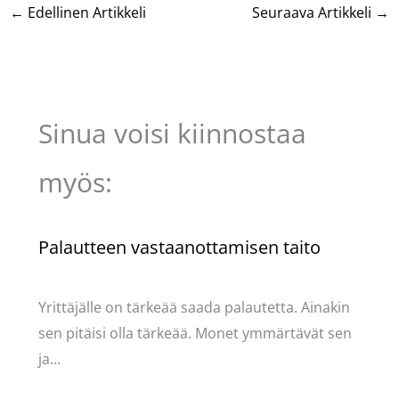
←
Edellinen Artikkeli
Seuraava Artikkeli
→
Sinua voisi kiinnostaa
myös:
Palautteen vastaanottamisen taito
Kommentoi
/
Uncategorized
/ Kirjoittaja
Pellavasydän
Yrittäjälle on tärkeää saada palautetta. Ainakin
sen pitäisi olla tärkeää. Monet ymmärtävät sen
ja…