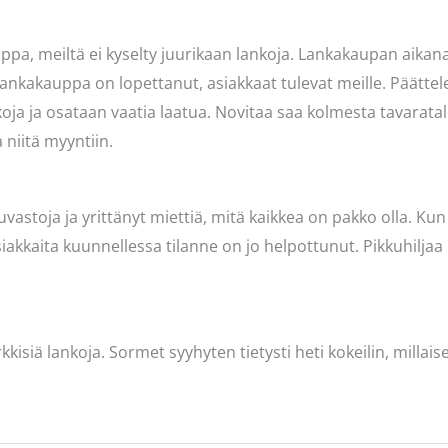
ppa, meiltä ei kyselty juurikaan lankoja. Lankakaupan aikan
lankakauppa on lopettanut, asiakkaat tulevat meille. Päättele
ja ja osataan vaatia laatua. Novitaa saa kolmesta tavaratal
 niitä myyntiin.
vastoja ja yrittänyt miettiä, mitä kaikkea on pakko olla. Kun m
siakkaita kuunnellessa tilanne on jo helpottunut. Pikkuhilja
siä lankoja. Sormet syyhyten tietysti heti kokeilin, millais