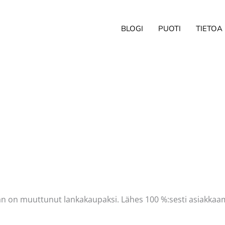
BLOGI
PUOTI
TIETOA
ittaja
Pellavasydän
dän on muuttunut lankakaupaksi. Lähes 100 %:sesti asiakkaam