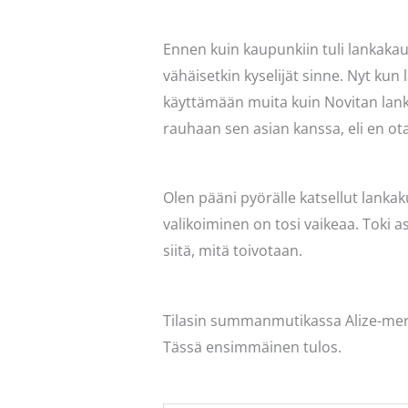
Ennen kuin kaupunkiin tuli lankakau
vähäisetkin kyselijät sinne. Nyt kun 
käyttämään muita kuin Novitan lanko
rauhaan sen asian kanssa, eli en ota
Olen pääni pyörälle katsellut lankaku
valikoiminen on tosi vaikeaa. Toki a
siitä, mitä toivotaan.
Tilasin summanmutikassa Alize-merkki
Tässä ensimmäinen tulos.