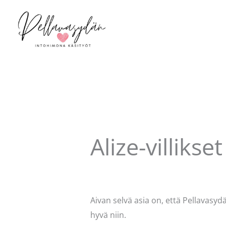
Siirry
sisältöön
Alize-villikset
Kommentoi
/
Uncategorized
/ Kirjo
Aivan selvä asia on, että Pellavasy
hyvä niin.