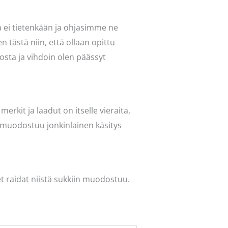
a ei tietenkään ja ohjasimme ne
n tästä niin, että ollaan opittu
osta ja vihdoin olen päässyt
erkit ja laadut on itselle vieraita,
a muodostuu jonkinlainen käsitys
et raidat niistä sukkiin muodostuu.