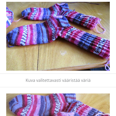
Kuva valitettavasti vääristää väriä