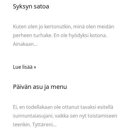
Syksyn satoa
Kommentoi
/
Uncategorized
/ Kirjoittaja
Pellavasydän
Kuten olen jo kertonutkin, minä olen meidän
perheen turhake. En ole hyödyksi kotona.
Ainakaan…
Lue lisää »
Päivän asu ja menu
Kommentoi
/
Uncategorized
/ Kirjoittaja
Pellavasydän
Ei, en todellakaan ole ottanut tavaksi esitellä
sunnuntaiasujani, vaikka sen nyt toistamiseen
teenkin. Tyttäreni…