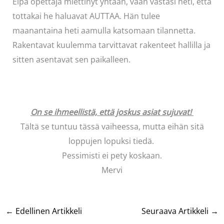
Eipä opettaja miettinyt yhtään, vaan vastasi heti, että
tottakai he haluavat AUTTAA. Hän tulee
maanantaina heti aamulla katsomaan tilannetta.
Rakentavat kuulemma tarvittavat rakenteet hallilla ja
sitten asentavat sen paikalleen.
On se ihmeellistä, että joskus asiat sujuvat!
Tältä se tuntuu tässä vaiheessa, mutta eihän sitä
loppujen lopuksi tiedä.
Pessimisti ei pety koskaan.
Mervi
←
Edellinen Artikkeli
Seuraava Artikkeli
→