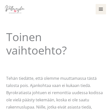
Siirry
sisältöön
Toinen
vaihtoehto?
Kommentoi
/
Uncategorized
/ Kirjoittaja
Pellavasydän
Tehän tiedätte, että olemme muuttamassa tästä
talosta pois. Ajankohtaa vaan ei kukaan tiedä.
Byrokratiasta johtuen ei remonttia uudessa kodissa
ole vielä päästy tekemään, koska ei ole saatu
rakennuslupaa. Niille, jotka eivät asiasta tiedä,