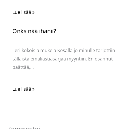
Lue lisää »
Onks nää ihanii?
Kommentoi
/
Uncategorized
/ Kirjoittaja
Pellavasydän
eri kokoisia mukeja Kesällä jo minulle tarjottiin
tällaista emaliastiasarjaa myyntiin. En osannut
päättää,…
Lue lisää »
Kommentoi