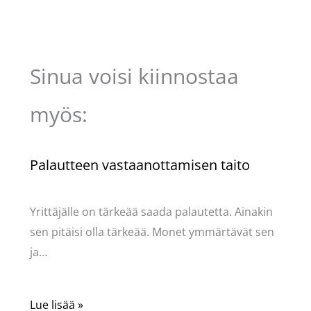
Sinua voisi kiinnostaa
myös:
Palautteen vastaanottamisen taito
Kommentoi
/
Uncategorized
/ Kirjoittaja
Pellavasydän
Yrittäjälle on tärkeää saada palautetta. Ainakin
sen pitäisi olla tärkeää. Monet ymmärtävät sen
ja…
Lue lisää »