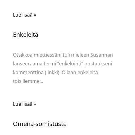
Lue lisää »
Enkeleitä
Kommentoi
/
Uncategorized
/ Kirjoittaja
Pellavasydän
Otsikkoa miettiessäni tuli mieleen Susannan
lanseeraama termi ”enkelöinti” postaukseni
kommenttina (linkki). Ollaan enkeleitä
toisillemme…
Lue lisää »
Omena-somistusta
Kommentoi
/
Uncategorized
/ Kirjoittaja
Pellavasydän