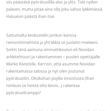
siis päästävä pyörätuolilla alas ja ylös. Toki nytkin
pääsen, mutta pitää aina olla joku vahva lykkimässä.
Haluaisin päästä ihan itse.
Sattumalta keskustelin jonkun kanssa
remonttimiehistä ja yht’äkkiä se juolahti mieleeni.
Soitin tänä aamuna ammattikoulun eli Novidan
arkkitehtuuri ja rakentaminen – puolen opettajalle
Marko Kivistölle. Kerroin, että asumme Novidan
rakentamassa talossa ja nyt olen joutunut
pyörätuoliin. Olisikohan pojilla innostusta (ihan
niinkuin se heistä olisi kiinni…) rakentaa
pyörätuoliramppi?