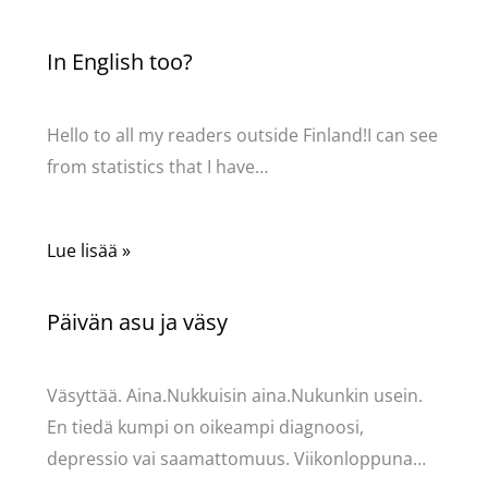
In English too?
Kommentoi
/
Uncategorized
/ Kirjoittaja
Pellavasydän
Hello to all my readers outside Finland!I can see
from statistics that I have…
Lue lisää »
Päivän asu ja väsy
Kommentoi
/
Uncategorized
/ Kirjoittaja
Pellavasydän
Väsyttää. Aina.Nukkuisin aina.Nukunkin usein.
En tiedä kumpi on oikeampi diagnoosi,
depressio vai saamattomuus. Viikonloppuna…