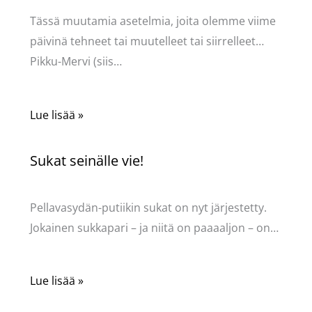
Tässä muutamia asetelmia, joita olemme viime
päivinä tehneet tai muutelleet tai siirrelleet…
Pikku-Mervi (siis…
Lue lisää »
Sukat seinälle vie!
Kommentoi
/
Uncategorized
/ Kirjoittaja
Pellavasydän
Pellavasydän-putiikin sukat on nyt järjestetty.
Jokainen sukkapari – ja niitä on paaaaljon – on…
Lue lisää »